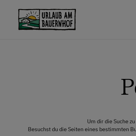
Zum Inhalt springen (Alt+0)
Zum Hauptmenü springen (Alt+1)
P
Um dir die Suche zu
Besuchst du die Seiten eines bestimmten B