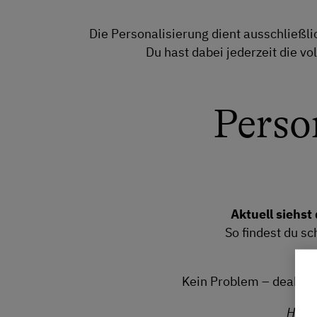
Die Personalisierung dient ausschließlic
Du hast dabei jederzeit die v
Perso
Aktuell siehst
So findest du sc
D
Kein Problem – deaktivi
Hinwe