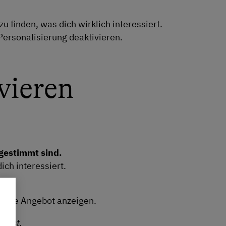
u finden, was dich wirklich interessiert.
Personalisierung deaktivieren.
vieren
bgestimmt sind.
ich interessiert.
n?
esamte Angebot anzeigen.
derst.