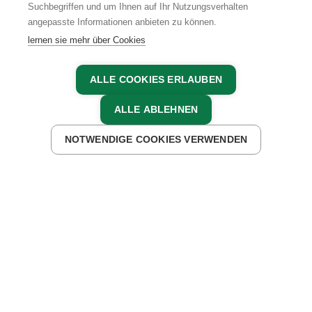
Suchbegriffen und um Ihnen auf Ihr Nutzungsverhalten
angepasste Informationen anbieten zu können.
lernen sie mehr über Cookies
ALLE COOKIES ERLAUBEN
ALLE ABLEHNEN
UNTERKÜNFTE FINDEN
NOTWENDIGE COOKIES VERWENDEN
DIE RICHTIGE BALANCE
Auf unseren zertifizierten
Vital-Bauernhöfen
findest
du die perfekte Balance zwischen
Aktivität und
Erholung
. Wandern, Radfahren oder einfach die
Natur genießen – hier tankst du
neue Energie
. Nach