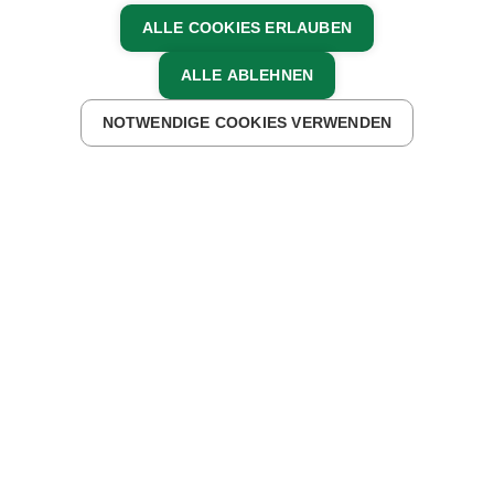
ALLE COOKIES ERLAUBEN
ALLE ABLEHNEN
NOTWENDIGE COOKIES VERWENDEN
Mitglied werden
HERZLICH WILLKOMMEN
Wir freuen uns, dass du Interesse an einer
Mitgliedschaft bei Urlaub am Bauernhof in Österreich
hast. Bitte wähle in der untenstehenden Karte dein
Bundesland aus, um detaillierte Informationen sowie
deine richtige Ansprechperson zu erhalten.