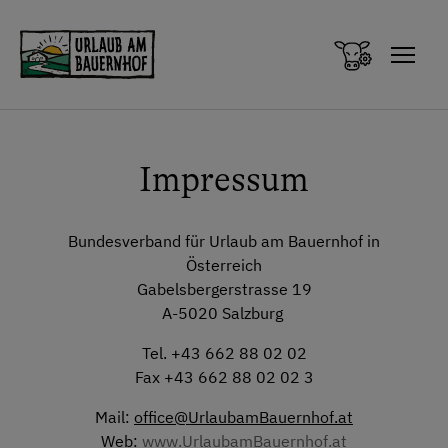
Zum Inhalt springen (Alt+0)
Zum Hauptmenü springen (Alt+1)
Impressum
Bundesverband für Urlaub am Bauernhof in
Österreich
Gabelsbergerstrasse 19
A-5020 Salzburg
Tel. +43 662 88 02 02
Fax +43 662 88 02 02 3
Mail:
office@UrlaubamBauernhof.at
Web:
www.UrlaubamBauernhof.at