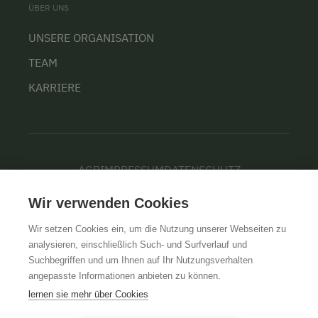
ÜBER UNS
UNSERE ORGANISATION
TEAM
KARRIERE
AGB
IMPRESSUM
DATENSCHUTZ
Wir verwenden Cookies
Wir setzen Cookies ein, um die Nutzung unserer Webseiten zu
analysieren, einschließlich Such- und Surfverlauf und
Suchbegriffen und um Ihnen auf Ihr Nutzungsverhalten
angepasste Informationen anbieten zu können.
lernen sie mehr über Cookies