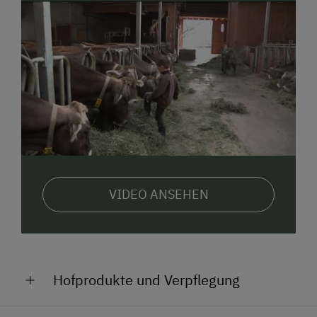
Ferienspaß und benützen Bergbahnen,
Schwimmbäder und öffentliche Busse kostenlos.
Für einen entspannten Tagesausklang sorgen unser
Spielzimmer
für die Kleinen und unsere
Sauna
.
Genießen Sie eine Auszeit für die ganze Familie!
Ein Aufenthalt voller Abenteuer und Naturgenuss
wartet hier auf Sie!
Wir freuen uns!
VIDEO ANSEHEN
Hofprodukte und Verpflegung
In unserem Hofladen bieten wir folgende Produkte