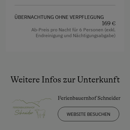
Wintersport
Dusche
ÜBERNACHTUNG OHNE VERPFLEGUNG
Eierkocher
Wellnessangebote
169 €
Fernseher
Ab-Preis pro Nacht für 6 Personen (exkl.
Sauna
Endreinigung und Nächtigungsabgabe)
Garten
Gitterbett
Zusätzliche Ausstattungsmerkmale
Haarföhn
Aktivurlaub
Handtücher
Wandern
Weitere Infos zur Unterkunft
Heizung
Geführte Bergtour
Kinderbett
Badeurlaub
Ferienbauernhof Schneider
Toaster
Mithilfe am Hof
WEBSITE BESUCHEN
Toilette
Aktivurlaub Winter
Wasserkocher
Skifahren