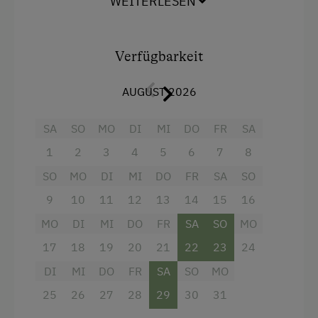
WEITERLESEN
*
drei Schlafzimmer
mit jeweils zwei
Leihrodeln
Schlafplätzen
*
Bad mit Badewanne und Toilette
Liegewiese
Verfügbarkeit
* Bad mit Regendusche und Toilette
Naturpark
*
Balkon
AUGUST 2026
Nordic Walking
Auch unser geräumiges
Spielzimmer
und die
Sauna
auf derselben Etage, in der Ihre
Radwege
SA
SO
MO
DI
MI
DO
FR
SA
Wohnung liegt, stehen jederzeit zu Ihrer freien
Schneeschuhwanderung
1
2
3
4
5
6
7
8
Verfügung.
SO
MO
DI
MI
DO
FR
SA
SO
Sennerei
9
10
11
12
13
14
15
16
Ausstattung
Skibusnähe
MO
DI
MI
DO
FR
SA
SO
MO
Skifahren
Aussicht auf eine Berglandschaft
17
18
19
20
21
22
23
24
Skilift
Backofen
DI
MI
DO
FR
SA
SO
MO
Tischtennis
Badewanne
25
26
27
28
29
30
31
Wandern
Balkon/Terrasse