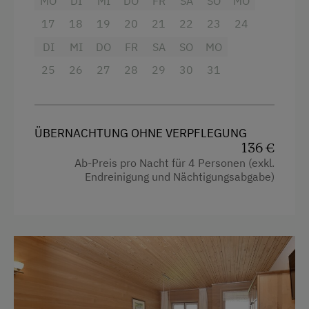
MO
DI
MI
DO
FR
SA
SO
MO
Bettwäsche vorhanden
17
18
19
20
21
22
23
24
Aussicht auf eine Berglandschaft
E-Herd
DI
MI
DO
FR
SA
SO
MO
Backofen
25
26
27
28
29
30
31
Geschirr vorhanden
Balkon/Terrasse
Geschirrspüler
Dusche
Holzterrasse
Eierkocher
ÜBERNACHTUNG OHNE VERPFLEGUNG
Kaffeemaschine
136 €
Fernseher
Ab-Preis pro Nacht für 4 Personen (exkl.
Mikrowelle
Endreinigung und Nächtigungsabgabe)
Garten
Trockenraum
Haarföhn
Zentralheizung
Handtücher
Heizung
Verpflegung
Kinderbett
Ohne Verpflegung
Toaster