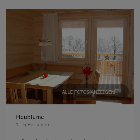
Englisch
Parken
E-Auto Ladestation
Kostenlose Parkplätze
Unterkunftsart
Für max. 10 Personen
Am Betrieb
ALLE FOTOS ANZEIGEN
Ab-Hof-Verkauf
Garten/Wiese
Heublume
1 - 5 Personen
Hausgarten
Hofeigene Produkte