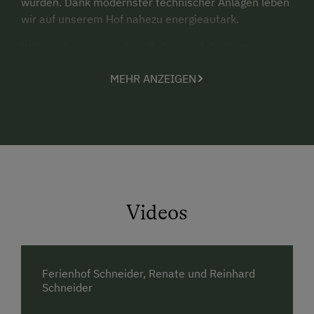
wurden. Dank modernster technischer Anlagen leben
wir auf unserem Hof nahezu energieautark.
Während unser sonniger Balkon und die Liegewiese
zum Entspannen und Ausruhen einladen, finden die
MEHR ANZEIGEN
Kinder jede Menge Abwechslung auf unserem großen
Spielplatz mit Trampolin, Tischtennis- und
Tischfußballtisch. Pony Felix und Esel Mori freuen
sich über Streicheleinheiten und die Wiesen und
Wege ums Haus bieten viel Platz um sich auszutoben!
Wir laden Sie ein, uns über die Schulter zu schauen
und die bäuerliche Arbeit mit den Tieren, Menschen
Videos
und der Natur im Rhythmus der Jahreszeiten hautnah
zu erleben.
Schwarzenberg ist Ausgangspunkt für erlebnisreiche
Wanderungen und Mountainbike-Touren. Mit der
Ferienhof Schneider, Renate und Reinhard
Schneider
GästeCard Bregenzerwald & Großes Walsertal
(ab
3 Nächtigungen) erfahren Sie unbegrenzten