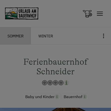
Zum Inhalt springen (Alt+0)
Zum Hauptmenü springen (Alt+1)
SOMMER
WINTER
Ferienbauernhof
Schneider
Baby und Kinder
Bauernhof