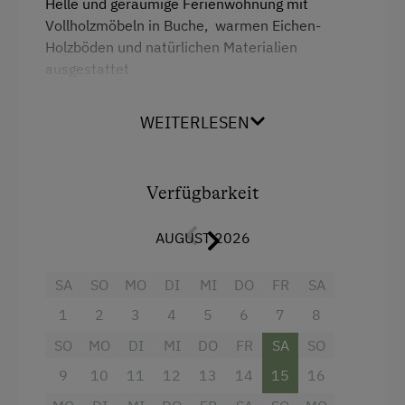
Helle und geräumige Ferienwohnung mit
Mithilfe am Hof
Vollholzmöbeln in Buche, warmen Eichen-
Holzböden und natürlichen Materialien
Obstgarten
ausgestattet
* komplett eingerichtete
Küche mit
Traktorfahrten
Geschirrspüler
WEITERLESEN
*
Wohnzimmer
mit Couch und TV
Kinder-Ausstattung
*
zwei Schlafzimmer mit zwei bzw. drei
Baby- und Kleinkinderausstattung
Schlafplätzen
Verfügbarkeit
*
Bad
mit Regendusche
Kinder sind willkommen
*
Toilette
separat
AUGUST 2026
*
Balkon
Kinderspielplatz
Spielhaus
Auch unser geräumiges
Spielzimmer
und die
SA
SO
MO
DI
MI
DO
FR
SA
Sauna
auf derselben Etage, in der sich Ihre
Spielzeug
1
2
3
4
5
6
7
8
Wohnung befindet, stehen jederzeit zu Ihrer
freien Verfügung.
Spielzimmer
SO
MO
DI
MI
DO
FR
SA
SO
9
10
11
12
13
14
15
16
Ausstattung der Wohneinheit
Ausstattung