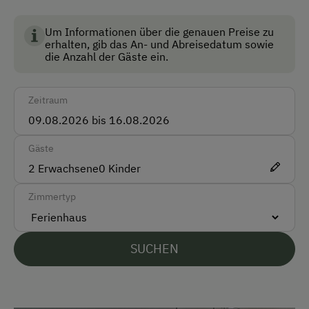
Landwirtschaft in Österreich und garantiert höchste
Standards für Umwelt, Tierwohl und
Um Informationen über die genauen Preise zu
Anfahrtsmöglichkeiten
erhalten, gib das An- und Abreisedatum sowie
Lebensmittelqualität.
die Anzahl der Gäste ein.
Auto
Bus
Zeitraum
Taxi
Gäste
Akzeptierte Zahlungsmittel
2
Erwachsene
0
Kinder
Barzahlung
Zimmertyp
Überweisung / SEPA
Vor Ort gesprochene Sprachen
SUCHEN
Deutsch
Englisch