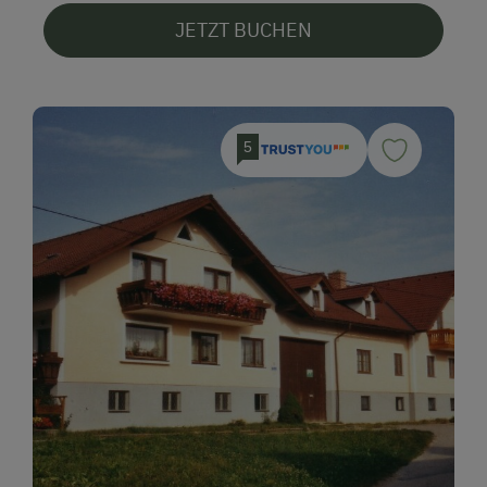
Naturpark
JETZT BUCHEN
Nordic Walking
Ponyreiten
Radwege
5
Reiten
Reitunterricht
Reitwege
Schneeschuhwanderung
Seezugang
Skifahren
Tanzabend
Tennisplatz