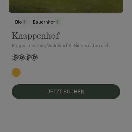
Angeln
Direkt an der Loipe
Bio
Bauernhof
Schneeschuhwandern
Kulinarik / Genuss
Knappenhof
Betriebe mit Kinderbetreuung
Rappottenstein, Waldviertel, Niederösterreich
Musikerhöfe
Hund erlaubt
JETZT BUCHEN