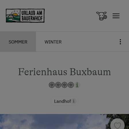
Zum Inhalt springen (Alt+0)
Zum Hauptmenü springen (Alt+1)
SOMMER
WINTER
Ferienhaus Buxbaum
Landhof