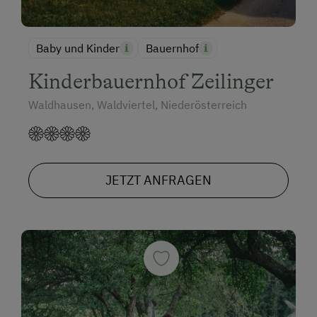
Tischtennis
Wandern
Baby und Kinder
Bauernhof
Wintersport
Kinderbauernhof Zeilinger
Seminar-Dienstleistungen
Waldhausen, Waldviertel, Niederösterreich
Ausstattung für Konferenzen
Großer Arbeitsbereich
Hochgeschwindigkeits-Internetzugang
JETZT ANFRAGEN
Seminarraum
Tagungszentrum
Zusätzliche Ausstattungsmerkmale
Aktivurlaub