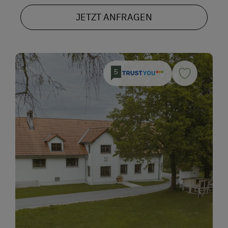
Ab Hofverkauf
JETZT ANFRAGEN
Urlaub für Familien
Familienfreundliche Unterkünfte
Urlaub zu zweit
5
Mädlsurlaub, Männerurlaub
Für Hochzeitspaare
Romantikurlaub zu zweit
Nachhaltiger Urlaub
Urlaub ohne Auto
Besondere Unterkünfte
Historische Höfe
E-Bike-Verleih