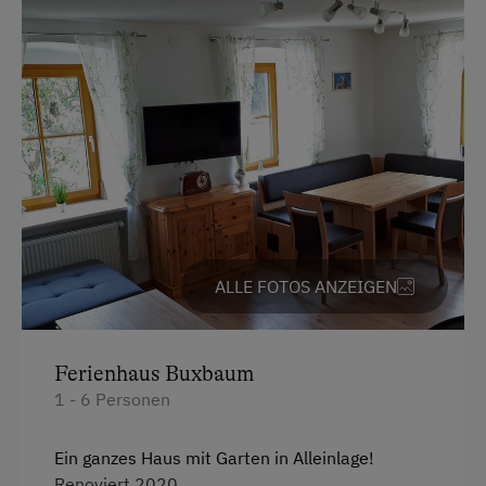
Parken
Kostenlose Parkplätze
Parkgebühren werden vom Hotel übernommen
Radunterstellmöglichkeit
Unterkunftsart
Alleinstehende Villa
ALLE FOTOS ANZEIGEN
Almhüttendorf
Almhüttenvermietung
Ferienhaus Buxbaum
Ermäßigungen in Vor- und Nachsaison
1 - 6 Personen
Ferien ohne Eltern
Ein ganzes Haus mit Garten in Alleinlage!
Für max. 6 Personen
Renoviert 2020