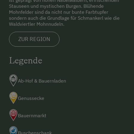
Doppelbett (Kingsize)
Stauseen und mystischen Burgen. Blühende
Service
Mohnfelder sind da nicht nur bunte Farbtupfer
sondern auch die Grundlage für Schmankerl wie die
Willkommensgetränk
Waldviertler Mohnnudeln.
Internet
ZUR REGION
Hotspot
Legende
Internet-Surfstation
Internetservice
Ab-Hof & Bauernladen
Kostenloses Internet
WiFi
Genussecke
Freizeitaktivitäten am Betrieb und in der
Bauernmarkt
Umgebung
Almwandern
Buschenschank