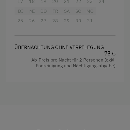
Familienanschluss
17
18
19
20
21
22
23
24
inkludiert.
DI
MI
DO
FR
SA
SO
MO
Garten/Wiese
Unser Gästehaus ist ein Nichtraucherhaus, wir
25
26
27
28
29
30
31
Hausgarten
bitten Sie daher das Rauchen im Freien zu
genießen.
Hofeigene Produkte
Um auch Allergikern einen angenehmen
Aufenthalt gewährleisten zu können, sind
Mithilfe am Hof
ÜBERNACHTUNG OHNE VERPFLEGUNG
Haustiere nicht erlaubt.
73 €
Pauschalangebote
Ab-Preis pro Nacht für 2 Personen (exkl.
Spielgefährten
Endreinigung und Nächtigungsabgabe)
Ausstattung
Traktorfahrten
4 Plattenherd
Radio
Kinder-Ausstattung
Aussicht auf eine Berglandschaft
Aufsichtspersonal für Kinder
Backofen
Baby- und Kleinkinderausstattung
Balkon/Terrasse
Babywickelraum