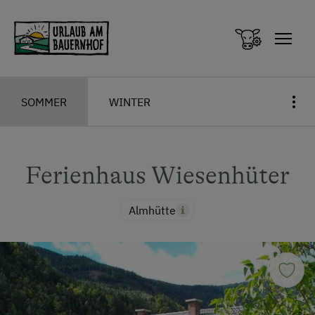
Zum Inhalt springen (Alt+0)
Zum Hauptmenü springen (Alt+1)
SOMMER
WINTER
Ferienhaus Wiesenhüter
Almhütte