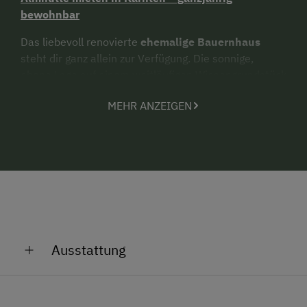
bewohnbar
Das liebevoll renovierte
ehemalige Bauernhaus
steht dir ganz allein zur Verfügung. Die sonnige,
ebene Lage auf einem weitläufigen Wiesengrundstück
bietet dir viel Raum zum Entspannen. Unsere
MEHR ANZEIGEN
Almhütte in den Kärntner Bergen
ist über eine
asphaltierte Straße gut erreichbar und dank
Pelletsheizung
auch im Winter gemütlich warm –
ideal für einen
Hüttenurlaub das ganze Jahr über
.
Ausstattung im Ferienhaus Wiesenhüter
🛏️🍳
Voll ausgestattete Küche mit E-Herd,
Mikrowelle, Geschirrspüler und Kühlschrank
Ausstattung
Wohnzimmer mit SAT-TV, WLAN, Zugang zur
Terrasse mit Griller
Allgemeine Ausstattung