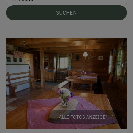
Barzahlung
SUCHEN
Überweisung / SEPA
Vor Ort gesprochene Sprachen
Deutsch
Englisch
Parken
Kostenlose Parkplätze
Unterkunftsart
Almhüttenvermietung
ALLE FOTOS ANZEIGEN
Für Gruppen (mehr als 10 Personen)