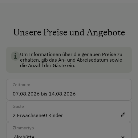
Dusche/Bad/WC
Fließwasser
Keine Haustiere erlaubt
Unsere Preise und Angebote
Nichtraucherzimmer
Skiraum
Um Informationen über die genauen Preise zu
erhalten, gib das An- und Abreisedatum sowie
die Anzahl der Gäste ein.
Anfahrtsmöglichkeiten
Auto
Zeitraum
Bus
Taxi
Gäste
Zug
2
Erwachsene
0
Kinder
Zimmertyp
Akzeptierte Zahlungsmittel