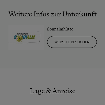
Bergtouren
Eisstockschießen
Weitere Infos zur Unterkunft
Leihrodeln
Rodelbahn in der Nähe
Sonnalmhütte
Schneeschuhwanderung
WEBSITE BESUCHEN
Skifahren
Wandern
Wellnessangebote
Sauna
Zusätzliche Ausstattungsmerkmale
Lage & Anreise
Aktivurlaub