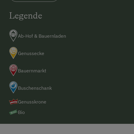
Legende
Ab-Hof & Bauernladen
Genussecke
Bauernmarkt
Buschenschank
Genusskrone
Bio