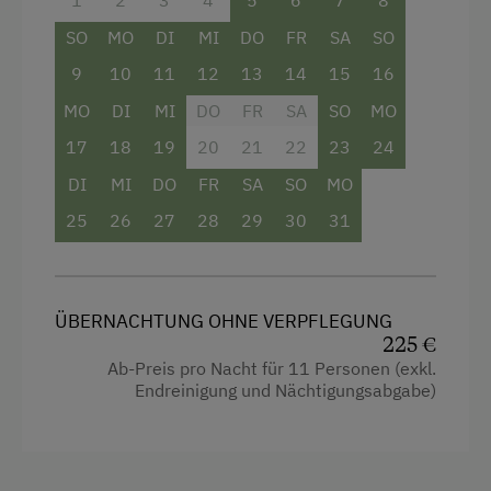
Nassbereich.
SO
MO
DI
MI
DO
FR
SA
SO
Bäuerliche Küche
9
10
11
12
13
14
15
16
Ausstattung
Ohne Verpflegung
MO
DI
MI
DO
FR
SA
SO
MO
Doppelbett (Kingsize)
Service
17
18
19
20
21
22
23
24
Einzelbett
DI
MI
DO
FR
SA
SO
MO
Transfer Bahnhof
25
26
27
28
29
30
31
Internet
WiFi
ÜBERNACHTUNG OHNE VERPFLEGUNG
225 €
Freizeitaktivitäten am Betrieb und in der
Ab-Preis pro Nacht für 11 Personen (exkl.
Umgebung
Endreinigung und Nächtigungsabgabe)
Almausflüge
Almwandern