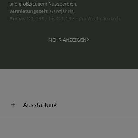
und großzigügem Nassbereich.
Vermietungszeit:
Ganzjährig.
Preise:
€ 1.099,- bis € 1.197,- pro Woche je nach
Saison + Ortstaxe und Endreinigung.
Midenstaufenthalt:
3
Nächte
MEHR ANZEIGEN
Das Besondere:
Für Gruppen, die unter sich bleiben
wollen, empfiehlt sich die großzügig dimensionierte
Sonnalmhütte, die sowohl bei Winter- wie
Sommersportlern beliebt ist. Hunde auf Anfrage mit
Aufpreis
Ausstattung
Allgemeine Ausstattung
Aufenthaltsraum