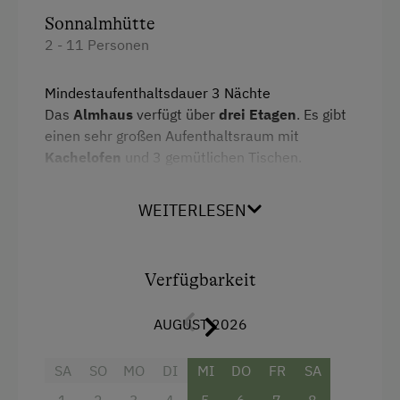
Klassische Almhütte
Sonnalmhütte
Übernachtung auf der Alm möglich
2 - 11 Personen
Ausstattung der Wohneinheit
Mindestaufenthaltsdauer 3 Nächte
Das
Almhaus
verfügt über
drei Etagen
. Es gibt
Bettwäsche vorhanden
einen sehr großen Aufenthaltsraum mit
E-Herd
Kachelofen
und 3 gemütlichen Tischen.
In der ersten Etage gibt es
3 Dreibettzimmer
Geschirr vorhanden
und 1 Doppelzimmer.
Wände, Decken und
WEITERLESEN
Gästeküche
Fußböden sind aus Holz. Auch die Betten sind
aus Holz und die gesamte Einrichtung ist im
Holzofen
urigen alpinen Stil gehalten.
Verfügbarkeit
Kachelofen
In der
Küche
befindet sich sowohl ein Holzherd
als auch ein Elektroherd.
Kaffeemaschine
AUGUST 2026
3 WC und 2 Duschen gibt es im Haus mit Kalt-
Terrasse
und Warmwasser. Im Parterre befindet sich
SA
SO
MO
DI
MI
DO
FR
SA
eine
Sauna
mit Ruheraum und großzügigem
Verpflegung
1
2
3
4
5
6
7
8