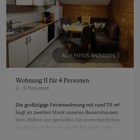
Traktorfahrten
Kinder-Ausstattung
Kinder sind willkommen
Kinderspielplatz
ALLE FOTOS ANZEIGEN
Spielzeug
Spielzimmer
Wohnung II für 4 Personen
Ausstattung der Wohneinheit
2 - 5 Personen
Bettwäsche vorhanden
Die großzügige Ferienwohnung mit rund 75 m²
Geschirr vorhanden
liegt im zweiten Stock unseres Bauernhauses.
Vom Balkon aus genießen Sie einen herrlichen
Kaffeemaschine
Ausblick auf die umliegende Bergwelt, unter
Mikrowelle
anderem auf die imposante Serles und die