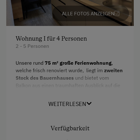
Kühlschrank
Wandern
Wlan
ALLE FOTOS ANZEIGEN
Kinderbett
Wellnessangebote
Kaffeemaschine
Wohnung I für 4 Personen
Infrarotkabine
2 - 5 Personen
Bettwäsche
Zusätzliche Ausstattungsmerkmale
Haustiere erlaubt
Unsere rund
75 m² große Ferienwohnung
,
Infrarotwärmekabine
welche frisch renoviert wurde, liegt im
zweiten
Haupthaus
Stock des Bauernhauses
und bietet vom
Waschmaschine im Keller
Doppelbett (Kingsize)
Balkon aus einen traumhaften Ausblick auf die
umliegende Bergwelt – unter anderem auf die
Aktivurlaub
Ausziehcouch
Serles
sowie die beeindruckende
WEITERLESEN
Wandern
Einzelbett
Europabrücke
.
Die Wohnung verfügt über
zwei
Geführte Wanderungen
Wohnschlafräume
, eine gemütliche
Verfügbarkeit
Geführte Bergtour
Wohnküche
,
Dusche/WC
sowie
Zentralheizung
. Zur Ausstattung gehören
Radfahren