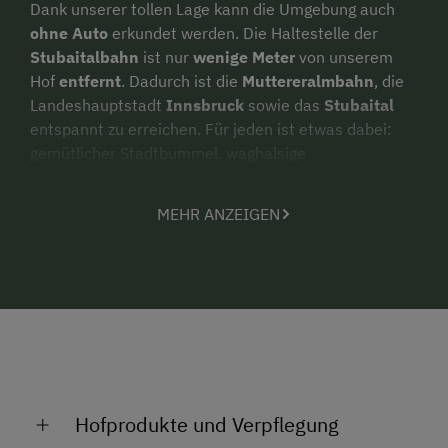
Dank unserer tollen Lage kann die Umgebung auch
ohne Auto
erkundet werden. Die Haltestelle der
Stubaitalbahn
ist nur
wenige Meter
von unserem
Hof
entfernt
. Dadurch ist die
Muttereralmbahn
, die
Landeshauptstadt
Innsbruck
sowie das
Stubaital
entspannt zu erreichen. Für jeden ist etwas dabei:
gemütlicher Stadtbummel, waghalsige
Mountainbiketrails, atemberaubende Bergtouren,
Entspannung im Schwimmbad oder ein gemütlicher
MEHR ANZEIGEN
Spaziergang mit dem Kinderwagen.
Nach einem ereignisreichen Tag freuen wir uns euch
einen
Einblick in den Alltag am Bauernhof
geben zu
können. Kühe melken, die Tiere mit Futter versorgen
oder mit Streicheleinheiten verwöhnen. Außerdem
lädt unsere
Infrarotkabine zum Entspannen
ein. Bei
uns gibt es immer etwas zu entdecken.
Hofprodukte und Verpflegung
Also nichts wie los zum Stillerhof - Wir freuen uns Sie