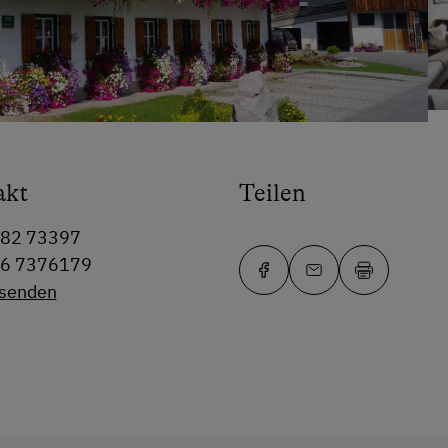
akt
Teilen
582 73397
76 7376179
 senden