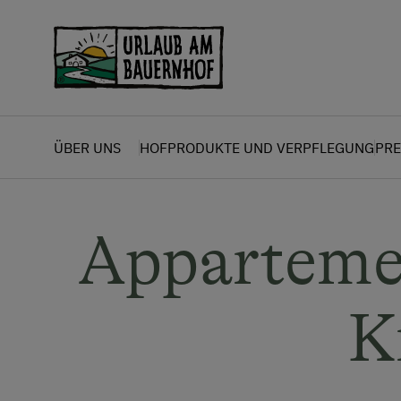
Zum Inhalt springen (Alt+0)
Zum Hauptmenü springen (Alt+1)
ÜBER UNS
HOFPRODUKTE UND VERPFLEGUNG
PRE
Apparteme
K