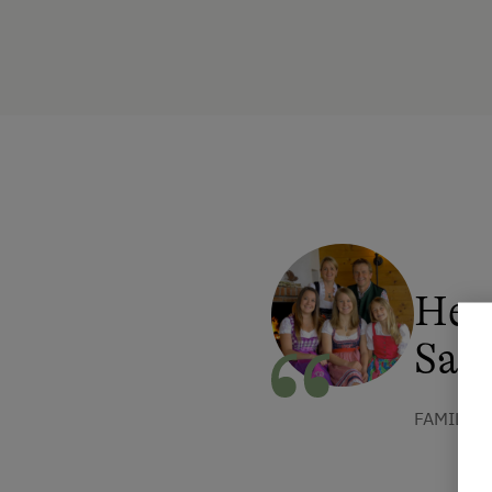
Her
Saal
FAMILIE 