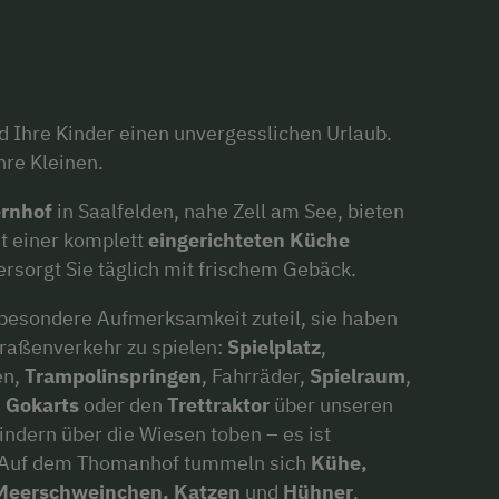
 Ihre Kinder einen unvergesslichen Urlaub.
hre Kleinen.
rnhof
in Saalfelden, nahe Zell am See, bieten
it einer komplett
eingerichteten Küche
ersorgt Sie täglich mit frischem Gebäck.
besondere Aufmerksamkeit zuteil, sie haben
traßenverkehr zu spielen:
Spielplatz
,
en,
Trampolinspringen
, Fahrräder,
Spielraum
,
, Gokarts
oder den
Trettraktor
über unseren
indern über die Wiesen toben – es ist
! Auf dem Thomanhof tummeln sich
Kühe,
 Meerschweinchen, Katzen
und
Hühner
.