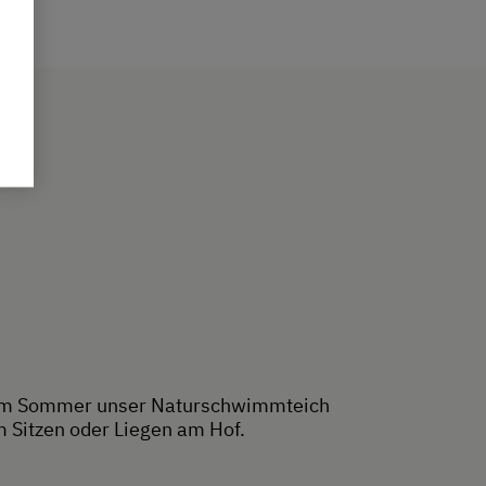
 im Sommer unser Naturschwimmteich
m Sitzen oder Liegen am Hof.