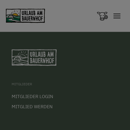
Zum Inhalt springen (Alt+0)
Zum Hauptmenü springen (Alt+1)
MITGLIEDER
MITGLIEDER LOGIN
MITGLIED WERDEN