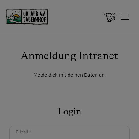
Zum Inhalt springen (Alt+0)
Zum Hauptmenü springen (Alt+1)
Anmeldung Intranet
Melde dich mit deinen Daten an.
Login
E-Mail
*