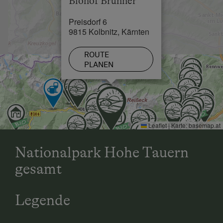
Biohof Brunner
Preisdorf 6
9815 Kolbnitz, Kärnten
ROUTE
PLANEN
Leaflet
|
Karte:
basemap.at
Nationalpark Hohe Tauern
gesamt
Legende