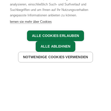
TEAM
analysieren, einschließlich Such- und Surfverlauf und
Suchbegriffen und um Ihnen auf Ihr Nutzungsverhalten
KARRIERE
angepasste Informationen anbieten zu können.
lernen sie mehr über Cookies
ALLE COOKIES ERLAUBEN
AGB
IMPRESSUM
DATENSCHUTZ
ALLE ABLEHNEN
NOTWENDIGE COOKIES VERWENDEN
JETZT ANFRAGEN
JETZT BUCHEN