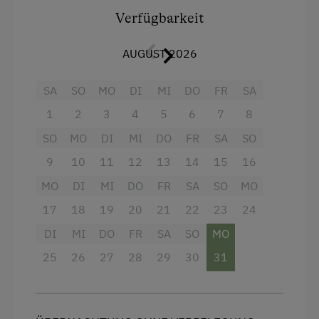
Verfügbarkeit
Aussicht auf eine Berglandschaft
Kinderspielplatz
Balkon/Terrasse
Spielhaus
AUGUST 2026
Dusche
Spielzeug
SA
SO
MO
DI
MI
DO
FR
SA
Fernseher
1
2
3
4
5
6
7
8
Ausstattung der Wohneinheit
Garten
SO
MO
DI
MI
DO
FR
SA
SO
Bettwäsche vorhanden
Gitterbett
9
10
11
12
13
14
15
16
E-Herd
Haarföhn
MO
DI
MI
DO
FR
SA
SO
MO
Geschirr vorhanden
Handtücher
17
18
19
20
21
22
23
24
Geschirrspüler
Heizung
DI
MI
DO
FR
SA
SO
MO
Kaffeemaschine
25
Reinigungsausstattung in der Wohnung
26
27
28
29
30
31
Mikrowelle
Toilette
Terrasse
Küche