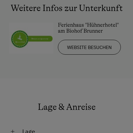
Geführte Wanderungen
Weitere Infos zur Unterkunft
Badeurlaub
Ferienhaus "Hühnerhotel"
Bäuerliches Handwerk
am Biohof Brunner
Mithilfe am Hof
WEBSITE BESUCHEN
Kulinarik / Genuss
Kulinarik zum Miterleben / In der Hofküche
Ab Hofverkauf
Kräutererlebnis
Urlaub für Familien
Familienfreundliche Unterkünfte
Lage & Anreise
Nachhaltiger Urlaub
Urlaub ohne Auto
Lage