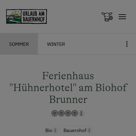
Zum Inhalt springen (Alt+0)
Zum Hauptmenü springen (Alt+1)
SOMMER
WINTER
Ferienhaus
"Hühnerhotel" am Biohof
Brunner
Bio
Bauernhof