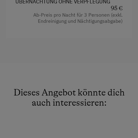
ÜBERNACHTUNG OHNE VERPFLEGUNG
Zentralheizung
Küchenausstattung
95 €
Ab-Preis pro Nacht für 3 Personen (exkl.
Kühlschrank
Verpflegung
Endreinigung und Nächtigungsabgabe)
Wlan
Ohne Verpflegung
Altbau
eigene Trinkwasserquelle
Stockbett
Service
Doppelbett (Kingsize)
Transfer Bahnhof
Willkommensgetränk
Dieses Angebot könnte dich
auch interessieren:
Internet
WiFi
Freizeitaktivitäten am Betrieb und in der
Umgebung