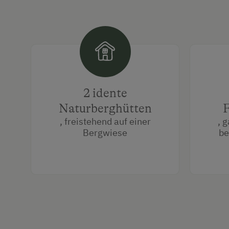
2 idente
Naturberghütten
F
, freistehend auf einer
, 
Bergwiese
be