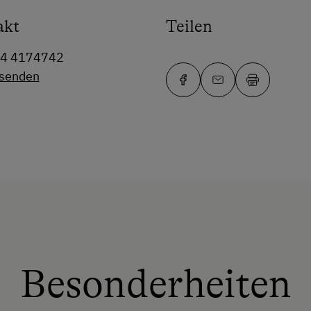
akt
Teilen
64 4174742
 senden
Besonderheiten