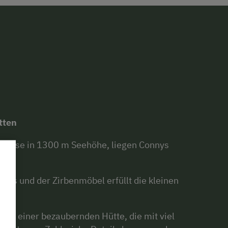
tten
gwiese in 1300 m Seehöhe, liegen Connys
zes und der Zirbenmöbel erfüllt die kleinen
h in einer bezaubernden Hütte, die mit viel