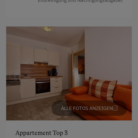
Jogging-Routen
Küchenausstattung
Klettern
Kühlschrank
Klettersteig
Heizung
Kletterwald
Kaffeemaschine
Kutschenfahrten
Haarföhn
Leihrodeln
Garten
Liegewiese
Toilette
Live Unterhaltung
Wlan
Minigolf
Haupthaus
Nationalpark
Geschirrspüler
ALLE FOTOS ANZEIGEN
Natur- u. Landschaftsführer
Bettwäsche
Naturpark
Doppelbett (Kingsize)
Appartement Top 3