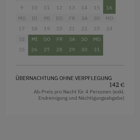
Tischtennis
4 Plattenherd
9
10
11
12
13
14
15
16
Wandern
Aussicht auf eine Berglandschaft
MO
DI
MI
DO
FR
SA
SO
MO
Wanderreiten
Backofen
17
18
19
20
21
22
23
24
Wassersport
Balkon/Terrasse
DI
MI
DO
FR
SA
SO
MO
Winterritte
Dusche
25
26
27
28
29
30
31
Wintersport
Fernseher
Haarföhn
Zusätzliche Ausstattungsmerkmale
ÜBERNACHTUNG OHNE VERPFLEGUNG
Reinigungsausstattung in der Wohnung
142 €
AQUA DOME - die Tirol Therme Längenfeld
Ab-Preis pro Nacht für 4 Personen (exkl.
Toilette
direkt neben uns!
Endreinigung und Nächtigungsabgabe)
Wasserkocher
Aktivurlaub
Küche
Wandern
Küchenausstattung
Geführte Wanderungen