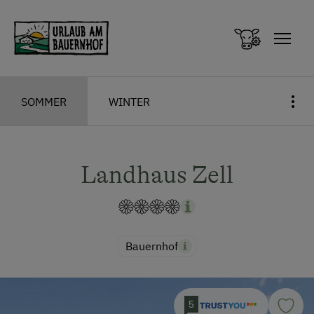
Zum Inhalt springen (Alt+0)
Zum Hauptmenü springen (Alt+1)
SOMMER
WINTER
Landhaus Zell
Bauernhof
5