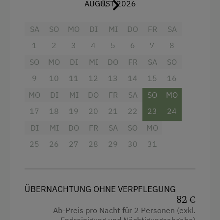
AUGUST 2026
Erlebniswanderweg
Ausstattung
Fahrradverleih
SA
SO
MO
DI
MI
DO
FR
SA
Fitnesscenter
4 Plattenherd
1
2
3
4
5
6
7
8
SO
MO
DI
MI
DO
FR
SA
SO
Freibad
Aussicht auf eine Berglandschaft
9
10
11
12
13
14
15
16
Ganzjahres Skigebiet
Backofen
MO
DI
MI
DO
FR
SA
SO
MO
Geführte Ausritte
Balkon/Terrasse
17
18
19
20
21
22
23
24
Geführte Bergtouren
Dusche
DI
MI
DO
FR
SA
SO
MO
Geführte Wanderungen
Fernseher
25
26
27
28
29
30
31
Gästeabend
Handtücher
Heimatabend
Reinigungsausstattung in der Wohnung
ÜBERNACHTUNG OHNE VERPFLEGUNG
Heimatmuseum
Wasserkocher
82 €
Hüttenabend
Küche
Ab-Preis pro Nacht für 2 Personen (exkl.
Endreinigung und Nächtigungsabgabe)