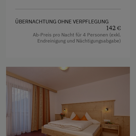
Fernseher
Terrasse
Handtücher
ÜBERNACHTUNG OHNE VERPFLEGUNG
Reinigungsausstattung in der Wohnung
Verpflegung
142 €
Ab-Preis pro Nacht für 4 Personen (exkl.
Wasserkocher
Ohne Verpflegung
Endreinigung und Nächtigungsabgabe)
Küche
Service
Küchenausstattung
Gepäckservice
Kühlschrank
Kostenlose Zeitschriften in der Lobby
Heizung
Kaffeemaschine
Internet
Haarföhn
Hotspot
Garten
Kostenloses Internet
Toilette
WiFi