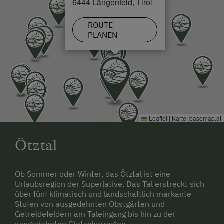
6444 Längenfeld, Tirol
ROUTE
PLANEN
Leaflet
|
Karte:
basemap.at
Ötztal
Ob Sommer oder Winter, das Ötztal ist eine
Urlaubsregion der Superlative. Das Tal erstreckt sich
über fünf klimatisch und landschaftlich markante
Stufen von ausgedehnten Obstgärten und
Getreidefeldern am Taleingang bis hin zu der