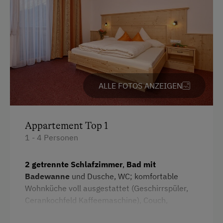
Parken
Kostenlose Parkplätze
Radunterstellmöglichkeit
Am Betrieb
ALLE FOTOS ANZEIGEN
Almabtrieb
Familienanschluss
Appartement Top 1
Garten/Wiese
1 - 4 Personen
Hofeigene Produkte
2 getrennte Schlafzimmer
,
Bad mit
Mithilfe am Hof
Badewanne
und Dusche, WC; komfortable
Spielgefährten
Wohnküche voll ausgestattet (Geschirrspüler,
Cerankochfeld Kaffeemaschine), Couch,
Traktorfahrten
gemütliche Essecke, Smart-TV,