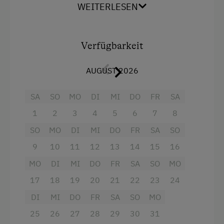
Panoramaterrasse zur Südseite
mit
Kinder-Ausstattung
WEITERLESEN
Balkonmöbeln und Liegestühlen;
Bettwäsche und Handtücher inklusive
; Auf
Baby- und Kleinkinderausstattung
Wunsch stellen wir für Kinder ein Reisebett
Kinder sind willkommen
Verfügbarkeit
(incl. Bettwäsche) und einen Hochstuhl
kostenlos zur Verfügung. Rausfallschutz für
Kinderspielplatz
AUGUST 2026
Kinder bei Bedarf vorhanden. Internet
Spielzeug
kostenfrei.
SA
SO
MO
DI
MI
DO
FR
SA
Ausstattung der Wohneinheit
1
2
3
4
5
6
7
8
Ausstattung
Bettwäsche vorhanden
SO
MO
DI
MI
DO
FR
SA
SO
4 Plattenherd
9
10
11
12
13
14
15
16
Brötchenservice
Aussicht auf eine Berglandschaft
MO
DI
MI
DO
FR
SA
SO
MO
E-Herd
Backofen
17
18
19
20
21
22
23
24
Geschirr vorhanden
Balkon/Terrasse
DI
MI
DO
FR
SA
SO
MO
Geschirrspüler
Dusche
25
26
27
28
29
30
31
Kaffeemaschine