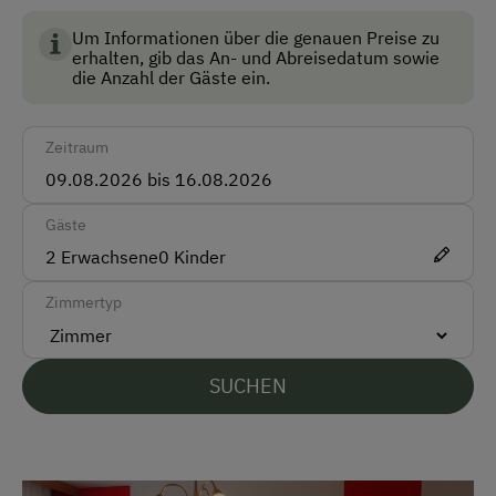
Auto
Um Informationen über die genauen Preise zu
Bus
erhalten, gib das An- und Abreisedatum sowie
die Anzahl der Gäste ein.
Zug
Akzeptierte Zahlungsmittel
Zeitraum
Barzahlung
Gäste
Überweisung / SEPA
2
Erwachsene
0
Kinder
Vor Ort gesprochene Sprachen
Zimmertyp
Deutsch
Englisch
SUCHEN
Parken
Kostenlose Parkplätze