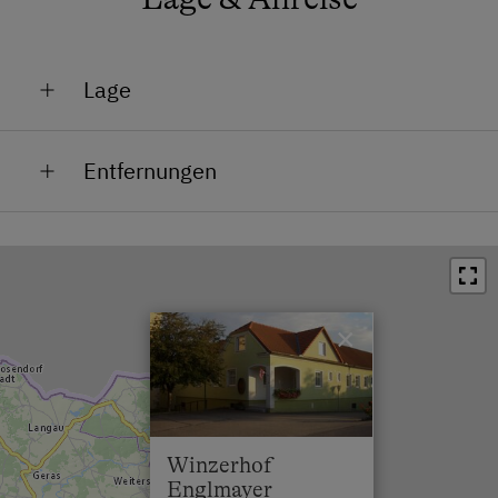
Lage
Zentrum
Entfernungen
Bahnhof in 3 km
Bushaltestelle in 0 km
Ortszentrum in 0 km
×
Restaurant in 2 km
Schwimmbad in 3 km
Skilift in 4 km
Winzerhof
Englmayer