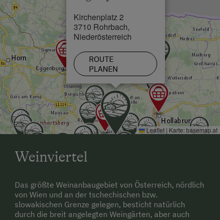
Kirchenplatz 2
3710 Rohrbach,
Niederösterreich
ROUTE
PLANEN
Leaflet
|
Karte:
basemap.at
Weinviertel
Das größte Weinanbaugebiet von Österreich, nördlich
von Wien und an der tschechischen bzw.
slowakischen Grenze gelegen, besticht natürlich
durch die breit angelegten Weingärten, aber auch