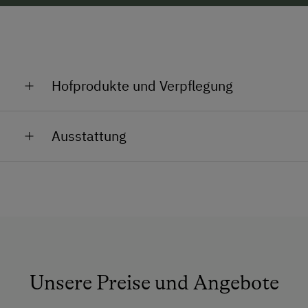
Hofprodukte und Verpflegung
Wein, Traubensaft, Schnäpse, Eier
Ausstattung
Allgemeine Ausstattung
Aufenthaltsraum
Haustiergerecht
Nichtraucherzimmer
Unsere Preise und Angebote
Anfahrtsmöglichkeiten