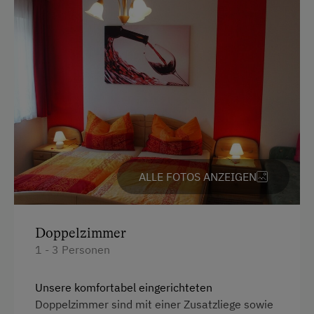
Radunterstellmöglichkeit
Am Betrieb
Ab-Hof-Verkauf
Garten/Wiese
Hofeigene Produkte
Weinverkostung
ALLE FOTOS ANZEIGEN
Kinder-Ausstattung
Kinder sind willkommen
Doppelzimmer
1 - 3 Personen
Kinderspielplatz
Spielzeug
Unsere komfortabel eingerichteten
Doppelzimmer sind mit einer Zusatzliege sowie