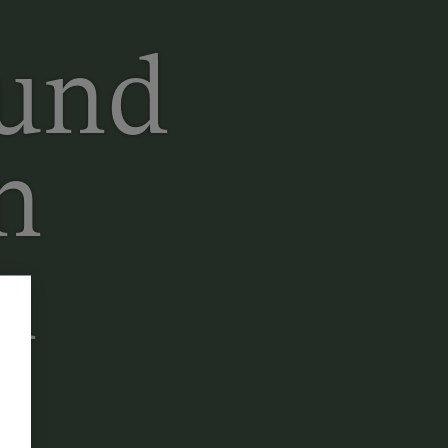
 und
n
n