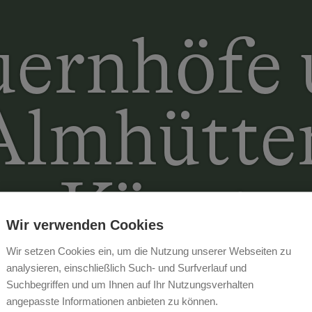
ernhöfe
Almhütte
in Kärnte
Wir verwenden Cookies
Wir setzen Cookies ein, um die Nutzung unserer Webseiten zu
analysieren, einschließlich Such- und Surfverlauf und
Suchbegriffen und um Ihnen auf Ihr Nutzungsverhalten
angepasste Informationen anbieten zu können.