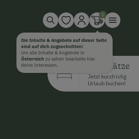
Die Inhalte & Angebote auf dieser Seite
sind auf dich zugeschnitten!
Um alle Inhalte & Angebote in
Österreich
zu sehen bearbeite hier
Restplätze
deine Interessen.
Jetzt kurzfristig
Urlaub buchen!
Mutige Männer haben im Jahr 
Großglockner (3.798 m), erklo