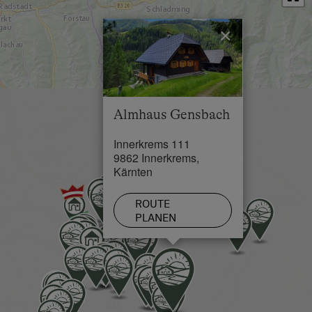
aus weiter fahren - die Fahrverbotstafel gild nicht für
Gäste des Almhauses. Ca 300m immer Bergauf
×
fahren bis 2 ident aussehende Häuser kommen. Dort
gerade aus direkt bei den 2 Häusern vorbeifahren
und nach dem 2ten Haus langsam wieder runter
fahren bis nach ca. 50m unser Almhaus kommt.
Almhaus Gensbach
Außerdem finden Sie auf youtube ein Video das
genau die Anfahrt zum Almhaus Gensbach zeigt.
Innerkrems 111
9862 Innerkrems,
Einfach auf youtube eingeben: Anfahrt Almhaus
Kärnten
Gensbach
Bitte im Winter beachten: Schneeketten oder Allrad
ROUTE
PLANEN
Antrieb