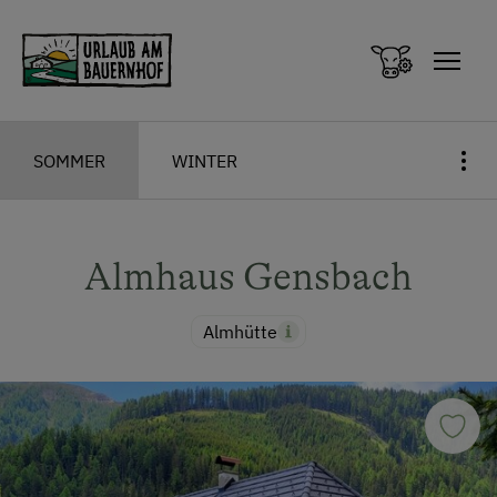
Zum Inhalt springen (Alt+0)
Zum Hauptmenü springen (Alt+1)
SOMMER
WINTER
Almhaus Gensbach
Almhütte