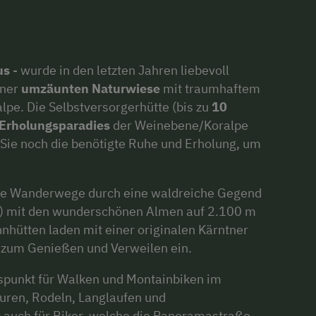
us
- wurde in den letzten Jahren liebevoll
iner
umzäunten Naturwiese
mit traumhaftem
alpe. Die Selbstversorgerhütte (bis zu
10
 Erholungsparadies
der Weinebene/Koralpe
n Sie noch die benötigte Ruhe und Erholung, um
rte Wanderwege durch eine waldreiche Gegend
pe) mit den wunderschönen Almen auf 2.100 m
nhütten laden mit einer originalen Kärntner
l zum Genießen und Verweilen ein.
gspunkt für Walken und Montainbiken im
uren, Rodeln, Langlaufen und
auch für Biker, welche die Panoramastraße