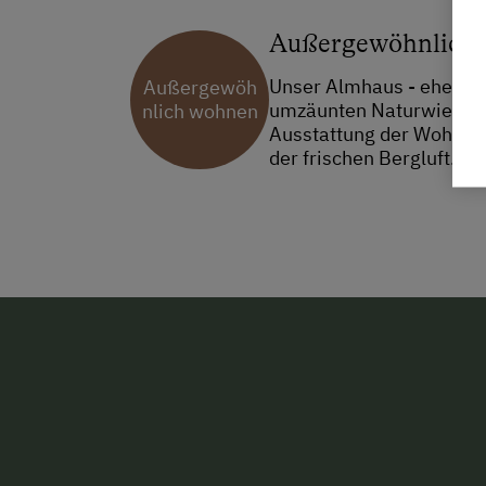
Außergewöhnlich
Unser Almhaus - ehemalig
Außergewöh
umzäunten Naturwiese mi
nlich wohnen
Ausstattung der Wohnräu
der frischen Bergluft.