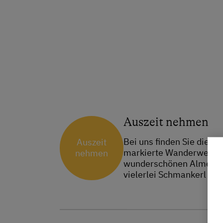
Auszeit nehmen
Bei uns finden Sie die n
Auszeit
markierte Wanderwege du
nehmen
wunderschönen Almen. Di
vielerlei Schmankerl zu