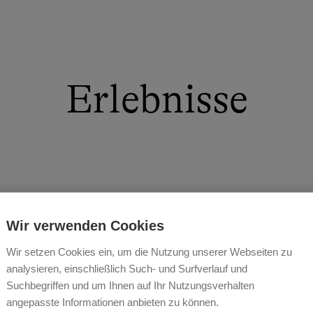
Erlebnisse
ötige Ruhe und Erholung, um den Alltagsstress zu bewält
rch eine waldreiche Gegend bis hinauf auf die Weinebe
Wir verwenden Cookies
e sehr urigen Alm-und Sennhütten laden mit einer orig
m Genießen und Verweilen ein.
Wir setzen Cookies ein, um die Nutzung unserer Webseiten zu
analysieren, einschließlich Such- und Surfverlauf und
Suchbegriffen und um Ihnen auf Ihr Nutzungsverhalten
angepasste Informationen anbieten zu können.