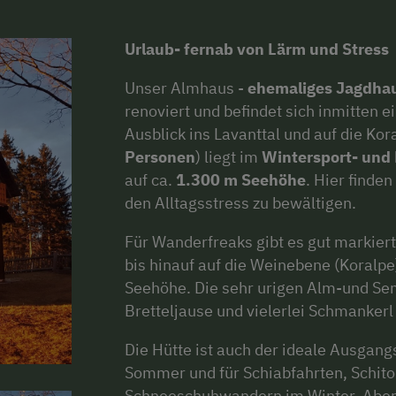
Urlaub- fernab von Lärm und Stress
Unser Almhaus -
ehemaliges Jagdha
renoviert und befindet sich inmitten e
Ausblick ins Lavanttal und auf die Kor
Personen
) liegt im
Wintersport- und
auf ca.
1.300 m Seehöhe
. Hier finde
den Alltagsstress zu bewältigen.
Für Wanderfreaks gibt es gut markie
bis hinauf auf die Weinebene (Koral
Seehöhe. Die sehr urigen Alm-und Sen
Bretteljause und vielerlei Schmanker
Die Hütte ist auch der ideale Ausgan
Sommer und für Schiabfahrten, Schito
Schneeschuhwandern im Winter. Aber 