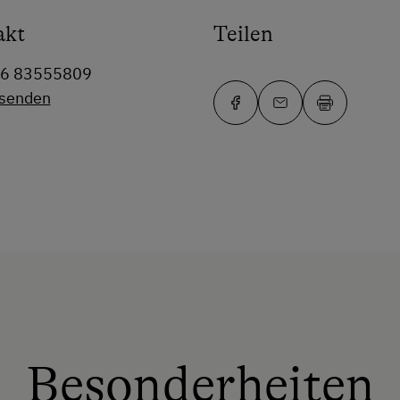
akt
Teilen
76 83555809
 senden
Besonderheiten