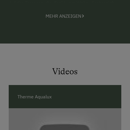
Auf der Terrasse, die direkt vom Wohn- Essbereich
erreichbar ist, können Sie ihr Frühstück in der
MEHR ANZEIGEN
Morgensonne und herrlichem Panorama genießen.
Ihre Verpflegung können Sie je nach Belieben beim
Nachbarhof aus der Direktvermarktung direkt
beziehen.
Die Zufahrt zur Hütte ist ganzjährig mittels PKW
erreichbar.
Videos
Wir freuen uns auf Ihre Anfragen!
Ihre Familie Galler
Therme Aqualux