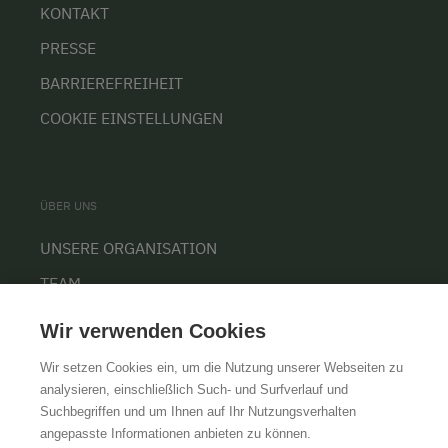
KONTAKT
PRESSE
BARRIEREFREIHEIT
COOKIE EINSTELLUNGEN
ÜBER UNS
UNSERE ORGANISATION
TEAM
KARRIERE
Wir verwenden Cookies
Wir setzen Cookies ein, um die Nutzung unserer Webseiten zu
analysieren, einschließlich Such- und Surfverlauf und
Suchbegriffen und um Ihnen auf Ihr Nutzungsverhalten
AGB
IMPRESSUM
DATENSCHUTZ
angepasste Informationen anbieten zu können.