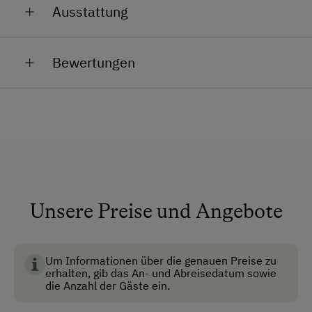
Weiters freut sich der Bauernladen in Murau auf ihren
Ausstattung
bewirtschaften wir die Landwirtschaft mit
Besuch.
Ochsenmast.
Allgemeine Ausstattung
Unsere Jungrinder verbringen ihren Sommer rund um
Bewertungen
die Wiedhupfhütte.
Alle öffentlichen Bereiche sind
Nichtraucherbereiche
Dusche/Bad/WC
Fließwasser
Keine Haustiere erlaubt
Multimedia (Sat-TV)
Unsere Preise und Angebote
Nichtraucherzimmer
Anfahrtsmöglichkeiten
Um Informationen über die genauen Preise zu
erhalten, gib das An- und Abreisedatum sowie
die Anzahl der Gäste ein.
Auto