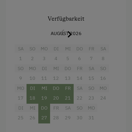
Es besteht die Möglichkeit eines überdachten
Zentralheizung
Parkplatzes.
Verfügbarkeit
Verpflegung
Ausstattung
AUGUST 2026
Ohne Verpflegung
Doppelbett (Kingsize)
Regionale Spezialitäten
SA
SO
MO
DI
MI
DO
FR
SA
1
2
3
4
5
6
7
8
Internet
SO
MO
DI
MI
DO
FR
SA
SO
Kostenloses Internet
9
10
11
12
13
14
15
16
WiFi
MO
DI
MI
DO
FR
SA
SO
MO
17
18
19
20
21
22
23
24
Freizeitaktivitäten am Betrieb und in der
Umgebung
DI
MI
DO
FR
SA
SO
MO
25
26
27
28
29
30
31
Almausflüge
Badesee