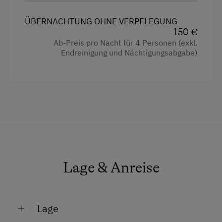
Eislaufen
ÜBERNACHTUNG OHNE VERPFLEGUNG
150 €
Eisstockschießen
Ab-Preis pro Nacht für 4 Personen (exkl.
Freibad
Endreinigung und Nächtigungsabgabe)
Golf
Kutschenfahrten
Leihrodeln
Naturpark
Radwege
Reiten
Lage & Anreise
Reitwege
Rodelbahn in der Nähe
Lage
Schneeschuhwanderung