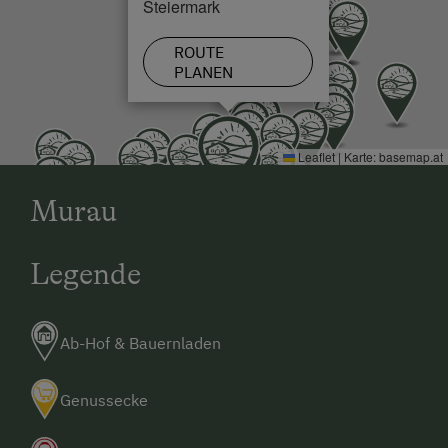
Steiermark
Zusätzliche Ausstattungsmerkmale
ROUTE
Aktivurlaub
PLANEN
Wandern
Badeurlaub
Leaflet
|
Karte:
basemap.at
Mithilfe am Hof
Murau
Urlaub für Familien
Familienfreundliche Unterkünfte
Legende
Besondere Unterkünfte
Historische Höfe
Ab-Hof & Bauernladen
Genussecke