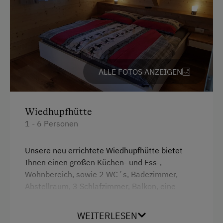
Für max. 6 Personen
Ferienhaus am Bergbauernhof
Premiumhütte
Ausstattung der Wohneinheit
ALLE FOTOS ANZEIGEN
Bettwäsche vorhanden
E-Herd
Wiedhupfhütte
1 - 6 Personen
Geschirr vorhanden
Kaffeemaschine
Unsere neu errichtete Wiedhupfhütte bietet
Mikrowelle
Ihnen einen großen Küchen- und Ess-,
Wohnbereich, sowie 2 WC´s, Badezimmer,
Geschirrspüler
Abstellraum, 3 Schlafzimmer, Balkon, eine
Terrasse
Außensauna, Sonnenterasse und eine
Feuerstelle im Außenbereich.
WEITERLESEN
Waschmaschine