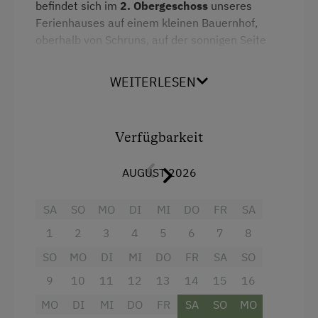
befindet sich im
2. Obergeschoss
unseres
Kaffeemaschine
Ferienhauses auf einem kleinen Bauernhof,
Mikrowelle
oberhalb von Schruns, auf der sonnigen Seite
des Tales.
Toaster
Mit 95 m² Wohnfläche bietet sie viel Platz zum
WEITERLESEN
Küchenausstattung
Wohlfühlen. Vom Balkon genießen Sie einen
wunderschönen Blick auf die umliegende
Wlan
Bergwelt.
Verfügbarkeit
Wasserkocher
Ausstattung:
Altbau
AUGUST 2026
1 Doppelzimmer mit Waschbecken
Doppelbett (Kingsize)
SA
SO
MO
DI
MI
DO
FR
SA
1 Doppelzimmer mit Balkon und TV
Einzelbett
1
2
3
4
5
6
7
8
1 Einzelzimmer *Bett 140x200* mit
SO
MO
DI
MI
DO
FR
SA
SO
Waschbecken
9
10
11
12
13
14
15
16
Dusche / WC (inkl. 2 Rollen
MO
DI
MI
DO
FR
SA
SO
MO
Toilettenpapier)