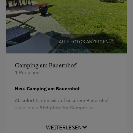
Ausstattung
Backofen
Balkon/Terrasse
ALLE FOTOS ANZEIGEN
Fernseher
Eierkocher
Garten
Camping am Bauernhof
1 Personen
Haarföhn
Kaffeemaschine
Neu: Camping am Bauernhof
Mikrowelle
Ab sofort bieten wir auf unserem Bauernhof
auch einen
Stellplatz für Camper
an.
Handtücher
Toaster
Der Stellplatz befindet sich hinter dem
Ferienwohnungshaus, direkt am Garten, und
WEITERLESEN
Wasserkocher