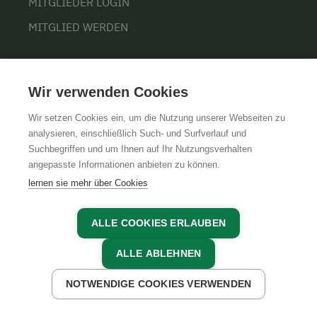
MITGLIEDER LOGIN
MITGLIED WERDEN
INFORMATIONEN
Wir verwenden Cookies
NACHHALTIGKEIT
Wir setzen Cookies ein, um die Nutzung unserer Webseiten zu
analysieren, einschließlich Such- und Surfverlauf und
KONTAKT
Suchbegriffen und um Ihnen auf Ihr Nutzungsverhalten
angepasste Informationen anbieten zu können.
PRESSE
lernen sie mehr über Cookies
BARRIEREFREIHEIT
COOKIE EINSTELLUNGEN
ALLE COOKIES ERLAUBEN
ALLE ABLEHNEN
ÜBER UNS
NOTWENDIGE COOKIES VERWENDEN
JETZT ANFRAGEN
JETZT BUCHEN
UNSERE ORGANISATION