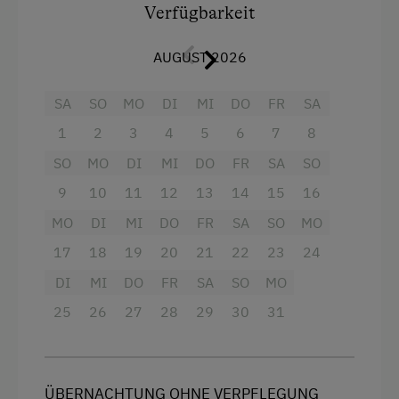
Ausstattung:
Verfügbarkeit
Kostenloses Internet
Doppelzimmer
AUGUST 2026
Freizeitaktivitäten am Betrieb und in der
Dreibettzimmer
Umgebung
SA
SO
MO
DI
MI
DO
FR
SA
Einzelzimmer
Almausflüge
1
2
3
4
5
6
7
8
Bergtouren
SO
Bettwäsche, Handtücher und Duschtücher
MO
DI
MI
DO
FR
SA
SO
inkl.
E-Bike-Verleih
9
10
11
12
13
14
15
16
MO
DI
MI
DO
FR
SA
SO
MO
Eislaufen
Dusche/WC sowie separates WC * inkl. 2
Rollen Toilettenpapier*
17
18
19
20
21
22
23
24
Eisstockschießen
DI
MI
DO
FR
SA
SO
MO
Voll ausgestattete Küche mit
Erlebniswanderung
25
Geschirrspülmaschine und TV
26
27
28
29
30
31
Erlebniswanderweg
Außenbereich & Extras:
Fahrradverleih
Direkter Zugang von der Küche zur
Freibad
ÜBERNACHTUNG OHNE VERPFLEGUNG