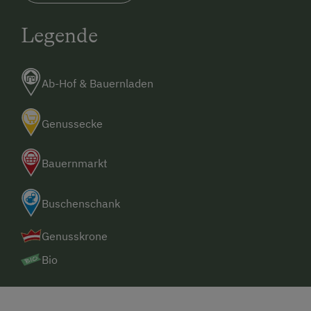
Legende
Ab-Hof & Bauernladen
Genussecke
Bauernmarkt
Buschenschank
Genusskrone
Bio