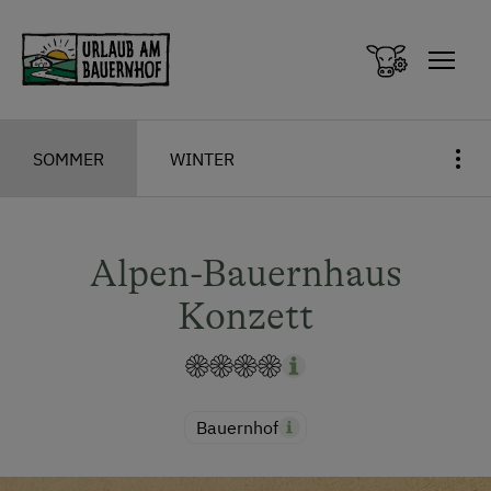
Zum Inhalt springen (Alt+0)
Zum Hauptmenü springen (Alt+1)
SOMMER
WINTER
Alpen-Bauernhaus
Konzett
Bauernhof