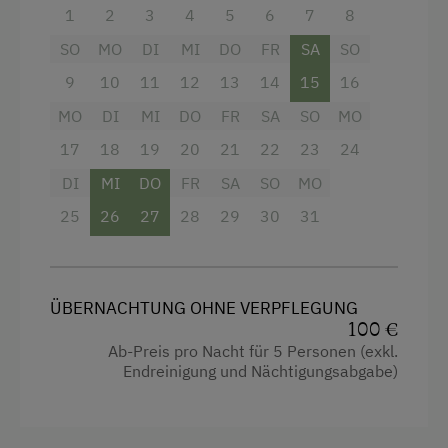
Aktivurlaub
Wlan
und Waschbecken
1
2
3
4
5
6
7
8
Wandern
SO
MO
DI
MI
DO
FR
SA
SO
Küchenausstattung
Bettwäsche, Handtücher und Duschtücher
Geführte Wanderungen
9
10
11
12
13
14
15
16
inklusive
Doppelbett (Kingsize)
Geführte Bergtour
MO
DI
MI
DO
FR
SA
SO
MO
Einzelbett
Dusche/WC (inkl. 2 Rollen Toilettenpapier)
17
18
19
20
21
22
23
24
Radfahren
Voll ausgestattete Küche mit
DI
MI
DO
FR
SA
SO
MO
Mountainbike
Geschirrspülmaschine
25
26
27
28
29
30
31
E-Bike-Verleih
Wohnzimmer mit Tv
Golf
Außenbereich & Extras:
Badeurlaub
ÜBERNACHTUNG OHNE VERPFLEGUNG
Hausgarten mit Pool
100 €
Mithilfe am Hof
Ab-Preis pro Nacht für 5 Personen (exkl.
Sandkasten, Sonnenliegen, Sitzgelegenheit
Endreinigung und Nächtigungsabgabe)
Aktivurlaub Winter
und Sonnenschirm
Skifahren
Kinderausstattung auf Wunsch (Gitterbett,
Urlaub für Familien