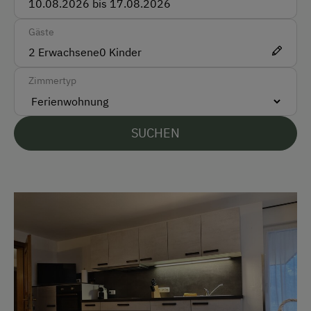
Vor Ort gesprochene Sprachen
Gäste
2
Erwachsene
0
Kinder
Deutsch
Zimmertyp
Parken
Kostenlose Parkplätze
SUCHEN
Am Betrieb
Garten/Wiese
Mithilfe am Hof
Kinder-Ausstattung
Baby- und Kleinkinderausstattung
Kinder sind willkommen