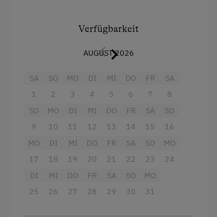
bietet einen herrlichen Blick auf das
beeindruckende Bergpanorama. Hier können Sie
Wlan
die Ruhe der Natur genießen und entspannte
Verfügbarkeit
Küchenausstattung
Stunden verbringen.
Aussicht auf eine Berglandschaft
AUGUST 2026
Als Camper-Gast steht Ihnen unser Garten
inklusive Grillmöglichkeit zur Verfügung – ideal
Altbau
SA
SO
MO
DI
MI
DO
FR
SA
für gemütliche Abende in schöner Umgebung.
Doppelbett (Kingsize)
1
2
3
4
5
6
7
8
Ausstattung:
Einzelbett
SO
MO
DI
MI
DO
FR
SA
SO
Stellplatz in ruhiger Lage
9
10
11
12
13
14
15
16
Direkter Zugang zum Garten
MO
DI
MI
DO
FR
SA
SO
MO
Traumhafte Aussicht auf die Berge
17
18
19
20
21
22
23
24
Gartennutzung inklusive Grill
DI
MI
DO
FR
SA
SO
MO
Dusche und WC im Ferienwohnungshaus
25
26
27
28
29
30
31
Bitte beachten Sie:
Unser Bauernhof liegt