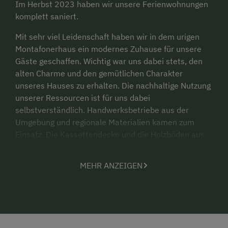
Im Herbst 2023 haben wir unsere Ferienwohnungen
komplett saniert.
Mit sehr viel Leidenschaft haben wir in dem urigen
Montafonerhaus ein modernes Zuhause für unsere
Gäste geschaffen. Wichtig war uns dabei stets, den
alten Charme und den gemütlichen Charakter
unseres Hauses zu erhalten. Die nachhaltige Nutzung
unserer Ressourcen ist für uns dabei
selbstverständlich. Handwerksbetriebe aus der
Umgebung und regionale Materialien kamen zum
Einsatz. Die Kassettendecke und die Holzböden aus
heimischem Holz schaffen in den Räumen eine
unverwechselbare Atmosphäre.
MEHR ANZEIGEN
Die Wände zieren alte schwarz-weiß Fotos des Hofes
und der Umgebung in selbstgemachten Holz-
Bilderrahmen.
Auf den Bänken nimmt man gemütlich Platz auf Filz-