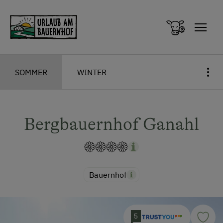
Zum Inhalt springen (Alt+0)
Zum Hauptmenü springen (Alt+1)
SOMMER
WINTER
Bergbauernhof Ganahl
Bauernhof
5