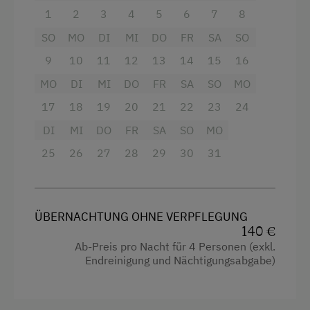
• Bad und WC
Bergtouren
1
2
3
4
5
6
7
8
• zwei Doppelzimmer
Bergwanderführer
• südseitiger Balkon
SO
MO
DI
MI
DO
FR
SA
SO
Diskothek
9
10
11
12
13
14
15
16
Bettwäsche und Handtücher inkludiert!
MO
DI
MI
DO
FR
SA
SO
MO
Eislaufen
17
18
19
20
21
22
23
24
Eisstockschießen
DI
MI
DO
FR
SA
SO
MO
Ausstattung
Erlebniswanderung
25
26
27
28
29
30
31
Fahrradverleih
4 Plattenherd
Geführte Bergtouren
Radio
Geführte Wanderungen
Aussicht auf eine Berglandschaft
ÜBERNACHTUNG OHNE VERPFLEGUNG
140 €
Golf
Backofen
Ab-Preis pro Nacht für 4 Personen (exkl.
Endreinigung und Nächtigungsabgabe)
Hausmusik
Balkon/Terrasse
Heimatabend
Dusche