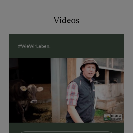
Sitzpolstern, die aus Wolle des Montafoner
Steinschafes gefertigt wurden.
Videos
Die Glaselemente im Eingangsbereich wurden mit
einer "Heufolie" aus unserem eigenen Bergheu
verziert, welche als Sichtschutz dient und zusätzlich
ein toller Blickfang in unseren neuen Wohnungen ist.
#WieWirLeben.
Überall im Haus wird unsere Liebe zum Detail
sichtbar! Gerne teilen wir unsere Freude darüber mit
Ihnen!
Bei uns am Hof erleben Sie Landwirtschaft hautnah.
Besuchen Sie unseren Hofladen mit regionalen
Spezialitäten. Helfen Sie mit bei der Arbeit im Stall
und am Feld oder schauen Sie dem Senn in unserer
hofeigenen Sennerei über die Schultern.
Wir freuen uns auf Ihren Besuch!