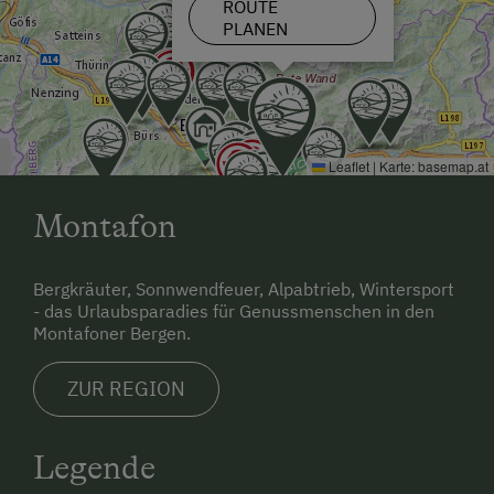
ROUTE
PLANEN
Leaflet
|
Karte:
basemap.at
Montafon
Bergkräuter, Sonnwendfeuer, Alpabtrieb, Wintersport
- das Urlaubsparadies für Genussmenschen in den
Montafoner Bergen.
ZUR REGION
Legende