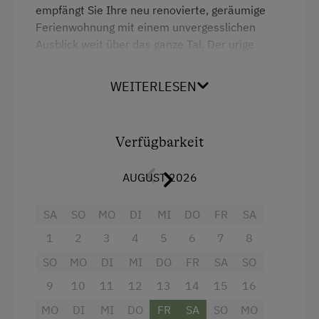
Tischtennis
Doppelbett (Kingsize)
empfängt Sie Ihre neu renovierte, geräumige
Ferienwohnung mit einem unvergesslichen
Wandern
Ausblick weit über das ganze Tal. Der urige
Wintersport
Charakter der Ferienwohnung Itonskopf bleibt
trotz modernster Ausstattung erhalten.
WEITERLESEN
Hochwertige Materialien wurden verarbeitet.
Regionale Handwerker kamen zum Einsatz.
Warme Holzböden und -wände, bequeme
Verfügbarkeit
Sitzpolstern aus Montafoner Steinschafwolle
und gemütliche Teppiche aus weichem Kork
AUGUST 2026
verleihen den Räumen ihre einmalige Wohlfühl-
Atmosphäre!
SA
SO
MO
DI
MI
DO
FR
SA
• Eigener Hauseingang
1
2
3
4
5
6
7
8
• Garderobe
• Wohnküche
SO
MO
DI
MI
DO
FR
SA
SO
• Aufenthaltsraum mit Schlafmöglichkeiten
9
10
11
12
13
14
15
16
• TV mit ORF und Sat
MO
DI
MI
DO
FR
SA
SO
MO
• Bad und WC