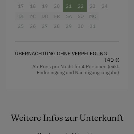
• zwei Doppelzimmer
17
18
19
20
21
22
23
24
• südseitiger Balkon
DI
MI
DO
FR
SA
SO
MO
Bettwäsche und Handtücher inkludiert!
25
26
27
28
29
30
31
ÜBERNACHTUNG OHNE VERPFLEGUNG
Ausstattung
140 €
4 Plattenherd
Ab-Preis pro Nacht für 4 Personen (exkl.
Endreinigung und Nächtigungsabgabe)
Radio
Aussicht auf eine Berglandschaft
Backofen
Balkon/Terrasse
Weitere Infos zur Unterkunft
Dusche
Fernseher