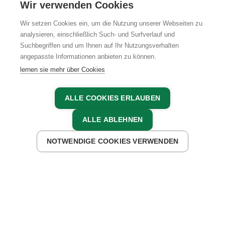
Wir verwenden Cookies
Wir setzen Cookies ein, um die Nutzung unserer Webseiten zu
analysieren, einschließlich Such- und Surfverlauf und
Suchbegriffen und um Ihnen auf Ihr Nutzungsverhalten
angepasste Informationen anbieten zu können.
lernen sie mehr über Cookies
ALLE COOKIES ERLAUBEN
30.11.2017, Thorsten Bayer
ALLE ABLEHNEN
ZURÜCK ZUR ÜBERSICHT
NOTWENDIGE COOKIES VERWENDEN
Montafoner Genusskistle“. Den Inhalt kann man ganz
nach Wunsch zusammenstellen. Speck, Hauswürste,
Kräutertees, Honig, Nudeln, Marmeladen, Schnaps