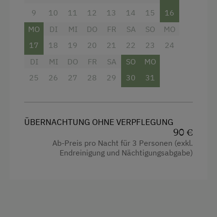
Bauernhof mit Gasthof
9
10
11
12
13
14
15
16
Urlaub zu zweit
MO
DI
MI
DO
FR
SA
SO
MO
Romantikurlaub zu zweit
17
18
19
20
21
22
23
24
Nachhaltiger Urlaub
DI
MI
DO
FR
SA
SO
MO
Urlaub ohne Auto
25
26
27
28
29
30
31
Besondere Unterkünfte
Camping
ÜBERNACHTUNG OHNE VERPFLEGUNG
Historische Höfe
90 €
Ab-Preis pro Nacht für 3 Personen (exkl.
Erbhöfe
Endreinigung und Nächtigungsabgabe)
Allergikerhöfe
Urlaub mit Hund
Hund erlaubt