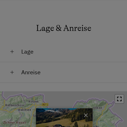
Lage & Anreise
Lage
Am Berg
Anreise
Lage im Grünen
Die Anfahrt erfolgt mit dem Almbesitzer über eine
Mit PKW erreichbar im Sommer
9km lange Schotterstraße.
Seehöhe bis 1.500 m
×