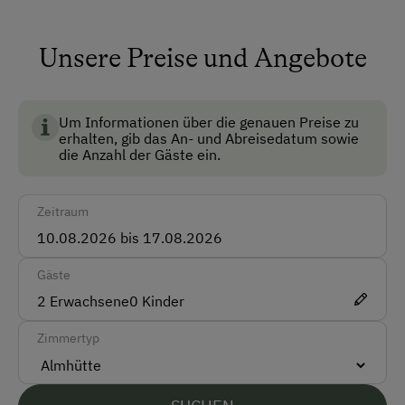
Akzeptierte Zahlungsmittel
Unsere Preise und Angebote
Barzahlung
Vor Ort gesprochene Sprachen
Um Informationen über die genauen Preise zu
erhalten, gib das An- und Abreisedatum sowie
Deutsch
die Anzahl der Gäste ein.
Unterkunftsart
Zeitraum
Almhüttenvermietung
Klassische Almhütte
Gäste
2
Erwachsene
0
Kinder
Kinder-Ausstattung
Zimmertyp
Kinder sind willkommen
Verpflegung