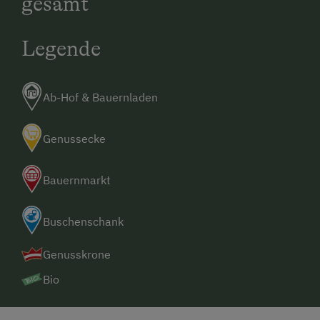
gesamt
Legende
Ab-Hof & Bauernladen
Genussecke
Bauernmarkt
Buschenschank
Genusskrone
Bio