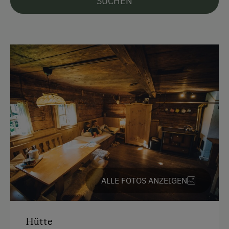
SUCHEN
Ohne Verpflegung
Freizeitaktivitäten am Betrieb und in der
Umgebung
Almwandern
Bergtouren
Wandern
Zusätzliche Ausstattungsmerkmale
Fließend Kaltwasser in der Hütte
ALLE FOTOS ANZEIGEN
Taschenlampen
Aktivurlaub
Hütte
Wandern