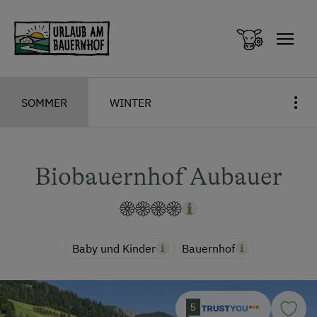
Zum Inhalt springen (Alt+0)
Zum Hauptmenü springen (Alt+1)
SOMMER
WINTER
Biobauernhof Aubauer
Baby und Kinder
Bauernhof
5