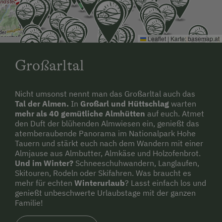
In unserer Gemeinde gibt es folgendes
Mobilitätsangebot: Sammeltaxi, Wanderbus
oder Wandertaxi, Fahrrad-Verleih, E-Bike-
Leaflet
|
Karte:
basemap.at
Verleih.
Großarltal
Mit dem neuen
Mobilitätsticket
reisen Sie ab
Salzburg
kostenlos
mit den öffentlichen
Verkehrsmitteln zu uns und auch während Ihres
Nicht umsonst nennt man das Großarltal auch das
Tal der Almen.
In
Großarl und Hüttschlag
warten
Aufenthaltes!
mehr als 40 gemütliche Almhütten
auf euch. Atmet
den Duft der blühenden Almwiesen ein, genießt das
Winter: kostenloser Skibus direkt vor der
atemberaubende Panorama im Nationalpark Hohe
Haustüre, der Sie in 5min zur Gondelbahn
Tauern und stärkt euch nach dem Wandern mit einer
bringt.
Almjause aus Almbutter, Almkäse und Holzofenbrot.
Und im Winter?
Schneeschuhwandern, Langlaufen,
Sommer: kostengünstiges Wandertaxi
Skitouren, Rodeln oder Skifahren. Was braucht es
mehr für echten
Winterurlaub
? Lasst einfach los und
Anfahrt mit dem Auto
genießt unbeschwerte Urlaubstage mit der ganzen
Wien/München-Salzburg-Tauernautobahn A10 ca. 60
Familie!
km Richtung Villach, Ausfahrt Bischofshofen-