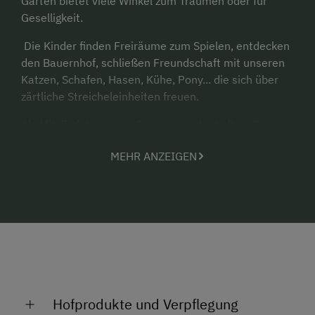
Garten bietet viele Winkel zum Träumen oder für
Geselligkeit.
Die Kinder finden Freiräume zum Spielen, entdecken
den Bauernhof, schließen Freundschaft mit unseren
Katzen, Schafen, Hasen, Kühe, Pony... die sich über
zärtliche Streicheleinheiten freuen.
Als Mitglied der neuen Sommercard erhalten Sie
sämtliche Angebote der Region zum Nulltarif, wie z.B.
MEHR ANZEIGEN
die Gondelbahnen zur Planai, Hochwurzen, den
Dachsteingletscher; Mautstraßen, Linienbusse,
Schwimmbad, Freizeitseen, Familien- und
Kinderprogramm uvm. Genaue Infos erhalten Sie
unter:
www.sommercard.info
Wir freuen uns darauf, Sie auf unserem Bauernhof
(Nichtraucherhaus) begrüßen zu dürfen.
Infos zur Anreise mit öffentlichen Verkehrsmitteln:
Hofprodukte und Verpflegung