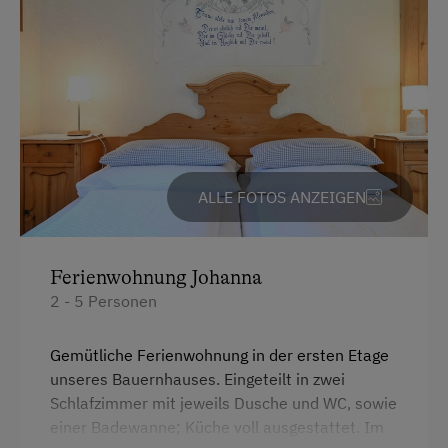
Erlebniswanderung
Haarföhn
Fahrradverleih
Garten
Fitnesscenter
Handtücher
Freibad
Toilette
Geführte Bergtouren
Wlan
ALLE FOTOS ANZEIGEN
Geführte Wanderungen
Doppelbett (Kingsize)
Golf
Einzelbett
Ferienwohnung Johanna
Heimatabend
2 - 5 Personen
Heimatmuseum
Jogging-Routen
Gemütliche Ferienwohnung in der ersten Etage
unseres Bauernhauses. Eingeteilt in zwei
Kegelbahn
Schlafzimmer mit jeweils Dusche und WC, sowie
einer Badewanne; Küche voll ausgestattet. Im
Klettern