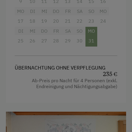
9
10
11
12
13
14
15
16
Balkon/Terrasse
MO
DI
MI
DO
FR
SA
SO
MO
Freizeitaktivitäten am Betrieb und in der
Umgebung
17
18
19
20
21
22
23
24
Dusche
Almausflüge
DI
MI
DO
FR
SA
SO
MO
Fernseher
Almwandern
25
26
27
28
29
30
31
Küche
Badesee
Küchenausstattung
Bergtouren
Kühlschrank
ÜBERNACHTUNG OHNE VERPFLEGUNG
Bergwanderführer
235 €
4 Plattenherd
Ab-Preis pro Nacht für 4 Personen (exkl.
Bogenschießen
Endreinigung und Nächtigungsabgabe)
Backofen
Diskothek
Reinigungsausstattung in der Wohnung
E-Bike-Verleih
Wasserkocher
Eislaufen
Toaster
Eisstockschießen
Kaffeemaschine