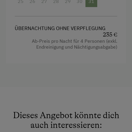
25
26
27
28
29
30
31
Schneeschuhwanderung
Heizung
Skibusnähe
Mikrowelle mit Backfunktion
Skifahren
Reinigungsausstattung in der Wohnung
ÜBERNACHTUNG OHNE VERPFLEGUNG
235 €
Skilehrer
Wasserkocher
Ab-Preis pro Nacht für 4 Personen (exkl.
Endreinigung und Nächtigungsabgabe)
Skilift
Badewanne
Sommerrodelbahn
Dusche
Tennisplatz
Garten
Tischtennis
Haarföhn
Wandern
Kaffeemaschine
Wintersport
Toaster
Dieses Angebot könnte dich
Aussicht auf eine Berglandschaft
auch interessieren:
Handtücher