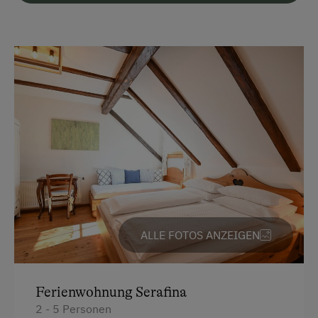
Unterkunftsart
Ferienhaus am Bergbauernhof
Hütte ist wintertauglich
Am Betrieb
Garten/Wiese
Hausgarten
Hofeigene Produkte
ALLE FOTOS ANZEIGEN
Kinder-Ausstattung
Kinderspielplatz
Ferienwohnung Serafina
Spielzeug
2 - 5 Personen