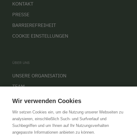
KONTAKT
PRESSE
BARRIEREFREIHEIT
COOKIE EINSTELLUNGEN
ÜBER UNS
UNSERE ORGANISATION
TEAM
KARRIERE
Wir verwenden Cookies
Wir setzen Cookies ein, um die Nutzung unserer Webseiten zu
analysieren, einschließlich Such- und Surfverlauf und
Suchbegriffen und um Ihnen auf Ihr Nutzungsverhalten
AGB
IMPRESSUM
DATENSCHUTZ
angepasste Informationen anbieten zu können.