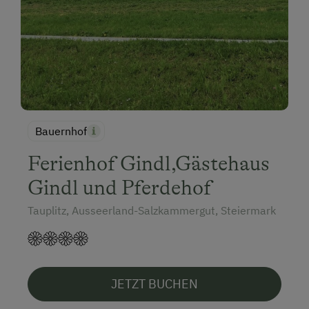
Bauernhof
Ferienhof Gindl,Gästehaus
Gindl und Pferdehof
Tauplitz, Ausseerland-Salzkammergut, Steiermark
JETZT BUCHEN