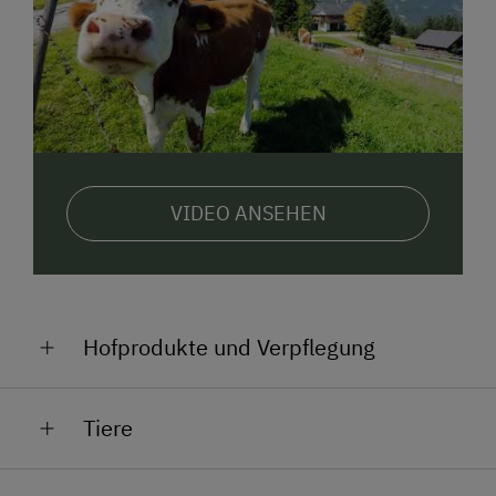
VIDEO ANSEHEN
Hofprodukte und Verpflegung
Milch und Eier bei Nachfrage, Ausschank neben der
Tiere
Vermietungshütte