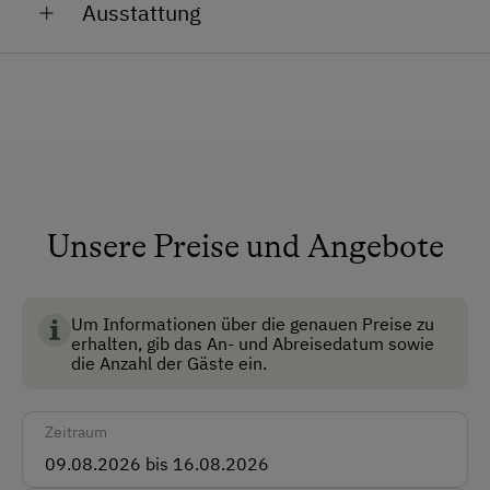
Von Mai bis September werden unsere Jungtiere
Ausstattung
Ihnen auf der Alm Gesellschaft leisten. Die Jungtiere
strahlen stets eine besondere Aura aus und machen
Anfahrtsmöglichkeiten
Ihren Urlaub zu etwas Einzigartigem.
Auto
Da unsere Tiere Glocken tragen, verleiht es dem
ganzen Anwesen ein besonders almerisches Flair.
Akzeptierte Zahlungsmittel
Barzahlung
Unsere Preise und Angebote
Vor Ort gesprochene Sprachen
Deutsch
Um Informationen über die genauen Preise zu
erhalten, gib das An- und Abreisedatum sowie
Englisch
die Anzahl der Gäste ein.
Unterkunftsart
Zeitraum
Almhüttenvermietung