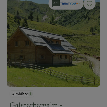
4.9
Almhütte
Galsterbergalm -