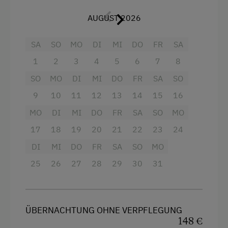
Grimming.
AUGUST 2026
Bettwäsche stellen wir für EUR 10,00-./Person
gerne zur Verfügung.
SA
SO
MO
DI
MI
DO
FR
SA
1
2
3
4
5
6
7
8
Ausstattung
SO
MO
DI
MI
DO
FR
SA
SO
Stockbett
9
10
11
12
13
14
15
16
Ausziehcouch
MO
DI
MI
DO
FR
SA
SO
MO
Doppelbett (Kingsize)
17
18
19
20
21
22
23
24
DI
MI
DO
FR
SA
SO
MO
25
26
27
28
29
30
31
ÜBERNACHTUNG OHNE VERPFLEGUNG
148 €