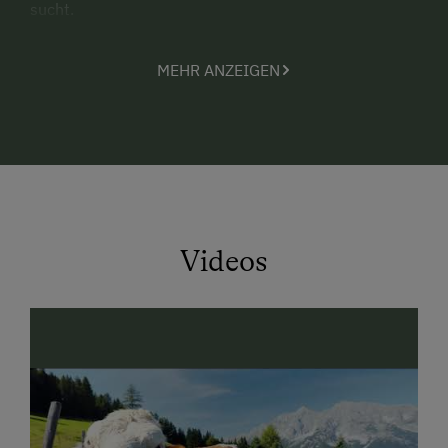
sucht.
Unser kleines Schmuckstück liegt auf 1000 Meter
MEHR ANZEIGEN
Seehöhe mit einem wunderschönen Blick auf ein
herrliches Bergpanorama. Die Almhütte ist eine
urgemütlich-romantische und komfortable
Selbstversorgerhütte für Familien oder Gruppen bis
zu 9 Personen.
Videos