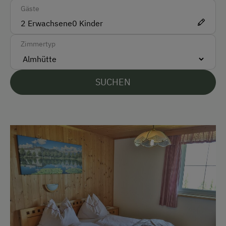
Ehemaliger Bergbauernhof
Gäste
2
Erwachsene
0
Kinder
Kinder-Ausstattung
Zimmertyp
Kinder sind willkommen
Ausstattung der Wohneinheit
SUCHEN
Geschirr vorhanden
Verpflegung
Ohne Verpflegung
eigene Trinkwasserquelle