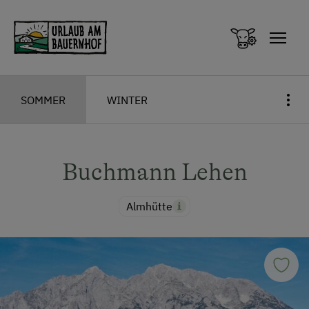
Zum Inhalt springen (Alt+0)
Zum Hauptmenü springen (Alt+1)
SOMMER
WINTER
Buchmann Lehen
Almhütte