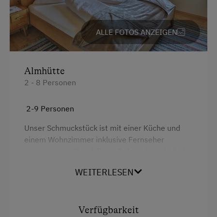
ALLE FOTOS ANZEIGEN
Almhütte
2 - 8 Personen
2-9 Personen
Unser Schmuckstück ist mit einer Küche und
einem Wohnzimmer inklusive Fernseher
ausgestattet. Ebenfalls im Erdgeschoss befindet
sich ein WC und eine Dusche. Im Obergeschoss
WEITERLESEN
stehen Ihnen 3 Schlafzimmer mit insgesamt
drei Doppelbetten, ein Stockbett und eine
Ausziehcouch zur Verfügung mit einem
traumhaften Blick zum Hausberg dem
Verfügbarkeit