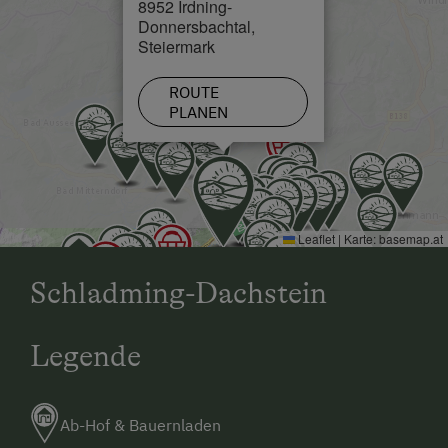
8952 Irdning-
Donnersbachtal,
Steiermark
ROUTE
PLANEN
Leaflet
|
Karte:
basemap.at
Schladming-Dachstein
Legende
Ab-Hof & Bauernladen