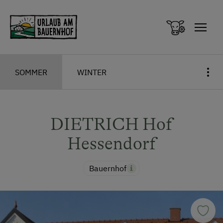
Zum Inhalt springen (Alt+0)
Zum Hauptmenü springen (Alt+1)
SOMMER
WINTER
DIETRICH Hof
Hessendorf
Bauernhof