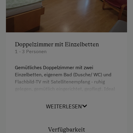
Doppelzimmer mit Einzelbetten
1 - 3 Personen
Gemütliches Doppelzimmer mit zwei
Einzelbetten, eigenem Bad (Dusche/ WC) und
Flachbild-TV mit Satellitenempfang - ruhig
gelegen, gemütlich eingerichtet, gepflegt. Ideal
für befreundete Reisende, Wanderpaare oder
Angler-Duos, die ihre Ruhe und trotzdem
WEITERLESEN
Gesellschaft schätzen. Gemeinschaftsküche für
alle Gäste nutzbar. Kostenloses Wlan.
Nichtraucherunterkunft.
Verfügbarkeit