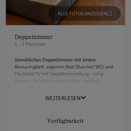
Kinder sind willkommen
ALLE FOTOS ANZEIGEN
Spielzeug
Verpflegung
Doppelzimmer
Übernachtung mit Frühstück
1 - 3 Personen
Service
Gemütliches Doppelzimmer mit einem
Boxspringbett, eigenem Bad (Dusche/ WC) und
Transfer Bahnhof
Flachbild-TV mit Satellitenempfang - ruhig
gelegen, gemütlich eingerichtet, gepflegt.
Internet
Gemeinschaftsküche für alle Gäste nutzbar.
Kostenloses Wlan. Nichtraucherunterkunft.
WEITERLESEN
Kostenloses Internet
Ausstattung
Freizeitaktivitäten am Betrieb und in der
Umgebung
Verfügbarkeit
Dusche