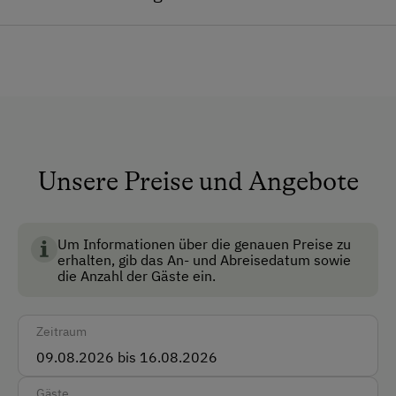
Unser Schwerpunkt liegt seit 2005 auf dem Anbau
Allgemeine Ausstattung
von Getreide, Raps und Mariendistel.
Einen krähenden Hahn gibt es bei uns nicht – wer
Aufenthaltsraum
ausschlafen möchte, kann das hier.
Garten
Nichtraucherzimmer
Unsere Preise und Angebote
Anfahrtsmöglichkeiten
Auto
Um Informationen über die genauen Preise zu
Bus
erhalten, gib das An- und Abreisedatum sowie
die Anzahl der Gäste ein.
Taxi
Akzeptierte Zahlungsmittel
Zeitraum
Barzahlung
Gäste