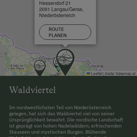
Hessendorf 21
2091 Langau/Geras,
Niederösterreich
ROUTE
PLANEN
Leaflet
|
Karte:
basemap.at
Waldviertel
Im nordwestlichsten Teil von Niederösterreich
gelegen, hat sich das Waldviertel viel von seiner
Ursprünglichkeit bewahrt. Die nordische Landschaft
ist geprägt von hohen Nadelwäldern, erfrischenden
Stauseen und mystischen Burgen. Blühende