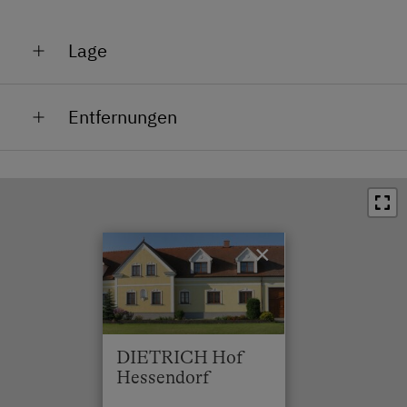
Lage
Zentrum
Entfernungen
Bahnhof in 1.5 km
Bushaltestelle in 0 km
Ortszentrum in 0 km
×
Restaurant in 1 km
Schwimmbad in 8.5 km
See / Teich in 4 km
DIETRICH Hof
Hessendorf