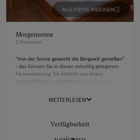
ALLE FOTOS ANZEIGEN
Morgensonne
2 Personen
"Von der Sonne geweckt die Bergwelt genießen"
- das können Sie in dieser ostseitig gelegenen
Ferienwohnung. Sie besteht aus einem
holzgetäfelten Doppelzimmer, Dusche und
seperaten WC, gemütlicher Küche mit Essecke
und Balkon. Sie blicken u. a. in Richtung
WEITERLESEN
Schobergruppe, sehen auch die Zirbenalmen,
den Fürstkogel und den "geografischen
Mittelpunkt Osttirols".
Verfügbarkeit
AUGUST 2026