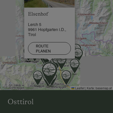
Loipe in 4 km
Elsenhof
Lerch 5
9961 Hopfgarten i.D.,
Tirol
ROUTE
PLANEN
Leaflet
|
Karte:
basemap.at
Osttirol