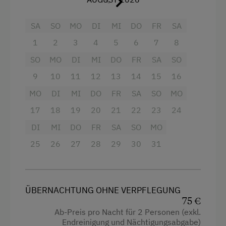
Ausstattung
SA
SO
MO
DI
MI
DO
FR
SA
Radio
1
2
3
4
5
6
7
8
Aussicht auf eine Berglandschaft
SO
MO
DI
MI
DO
FR
SA
SO
Backofen
9
10
11
12
13
14
15
16
MO
DI
MI
DO
FR
SA
SO
MO
Balkon/Terrasse
17
18
19
20
21
22
23
24
Dusche
DI
MI
DO
FR
SA
SO
MO
Fernseher
25
26
27
28
29
30
31
Gitterbett
Haarföhn
Handtücher
ÜBERNACHTUNG OHNE VERPFLEGUNG
75 €
Wasserkocher
Ab-Preis pro Nacht für 2 Personen (exkl.
Endreinigung und Nächtigungsabgabe)
Hochgeschwindigkeits-Internetanschluss