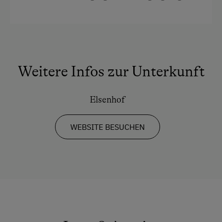
Hypoallergenes Kissen
Küche
Küchenausstattung
Weitere Infos zur Unterkunft
Kühlschrank
Haupthaus
Elsenhof
Doppelbett (Kingsize)
WEBSITE BESUCHEN