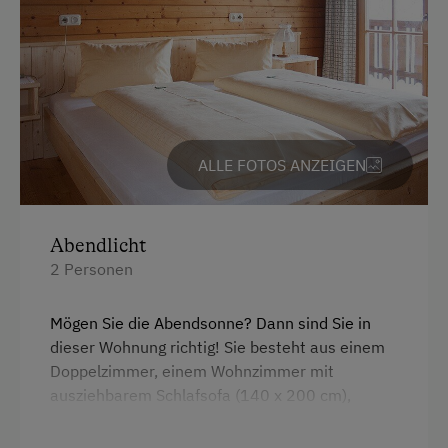
Erlebniswanderung
Geführte Bergtouren
Geführte Wanderungen
Leihrodeln
Nationalpark
ALLE FOTOS ANZEIGEN
Schneeschuhwanderung
Skifahren
Abendlicht
Tischtennis
2 Personen
Wandern
Mögen Sie die Abendsonne? Dann sind Sie in
Wintersport
dieser Wohnung richtig! Sie besteht aus einem
Doppelzimmer, einem Wohnzimmer mit
ausziehbarem Schlafsofa (140 x 200 cm),
Zusätzliche Ausstattungsmerkmale
Balkon, kleiner Küche und Bad mit Dusche/WC.
Spiel- und Bastelwerkstatt in der Scheune