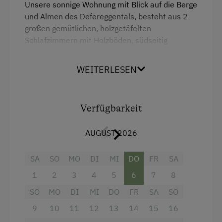
Kinder sind willkommen
Unsere sonnige Wohnung mit Blick auf die Berge
und Almen des Defereggentals, besteht aus 2
Kinderspielplatz
großen gemütlichen, holzgetäfelten
Spielhaus
Schlafzimmern mit Holzböden, südseitig
gelegen, Dusche und Doppelwaschbecken,
Spielzeug
seperaten WC, kleiner Küche mit Essecke und
WEITERLESEN
Balkon.
Ausstattung der Wohneinheit
Bettwäsche vorhanden
Verfügbarkeit
Geschirr vorhanden
Ausstattung
AUGUST 2026
Geschirrspüler
Radio
Kaffeemaschine
SA
SO
MO
DI
MI
DO
FR
SA
Aussicht auf eine Berglandschaft
1
2
3
4
5
6
7
8
Backofen
Verpflegung
SO
MO
DI
MI
DO
FR
SA
SO
Balkon/Terrasse
Ohne Verpflegung
9
10
11
12
13
14
15
16
Dusche