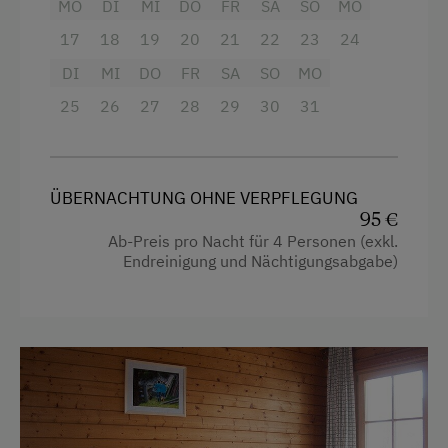
eigene Trinkwasserquelle
MO
DI
MI
DO
FR
SA
SO
MO
Fernseher
17
18
19
20
21
22
23
24
Service
Gitterbett
DI
MI
DO
FR
SA
SO
MO
Transfer Bahnhof
25
26
27
28
29
30
31
Haarföhn
Willkommensgetränk
Handtücher
Wasserkocher
Internet
ÜBERNACHTUNG OHNE VERPFLEGUNG
Hochgeschwindigkeits-Internetanschluss
95 €
WiFi
Ab-Preis pro Nacht für 4 Personen (exkl.
Hypoallergenes Kissen
Endreinigung und Nächtigungsabgabe)
Freizeitaktivitäten am Betrieb und in der
Küche
Umgebung
Küchenausstattung
Almausflüge
Kühlschrank
Almwandern
Haupthaus
Eisstockschießen
Doppelbett (Kingsize)