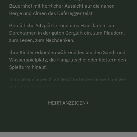
Bauernhof
mit herrlicher Aussicht auf die nahen
Berge und Almen des Defereggentals!
Gemütliche Sitzplätze rund ums Haus laden zum
Durchatmen in der guten Bergluft ein, zum Plaudern,
zum Lesen, zum Nachdenken.
Ihre Kinder erkunden währenddessen den Sand- und
Wasserspielplatz, die Hangrutsche, oder klettern den
Spielturm hinauf.
In unseren liebevoll eingerichteten Ferienwohnungen
duftet es nach Holz.
Alle Räume sind rauchfrei, auch Allergiker fühlen sich
MEHR ANZEIGEN
wohl.
Aus dem Wasserhahn fließt frisches, glasklares
Trinkwasser aus der eigenen Quelle.