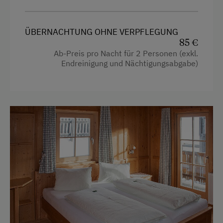
Wasserkocher
Kulinarik / Genuss
Hochgeschwindigkeits-Internetanschluss
Kulinarik zum Miterleben / In der Hofküche
ÜBERNACHTUNG OHNE VERPFLEGUNG
Hypoallergenes Kissen
85 €
Urlaub für Familien
Ab-Preis pro Nacht für 2 Personen (exkl.
Küche
Endreinigung und Nächtigungsabgabe)
Familienfreundliche Unterkünfte
Küchenausstattung
Nachhaltiger Urlaub
Kühlschrank
Besondere Unterkünfte
Haupthaus
Allergikerhöfe
Doppelbett (Kingsize)
Ausziehcouch