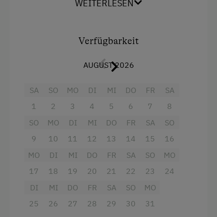
WEITERLESEN
Aktivurlaub
Wandern
Verfügbarkeit
Geführte Wanderungen
Ausstattung
AUGUST 2026
Geführte Bergtour
Radio
Mithilfe am Hof
SA
SO
MO
DI
MI
DO
FR
SA
Backofen
Aktivurlaub Winter
1
2
3
4
5
6
7
8
Balkon/Terrasse
Skifahren
SO
MO
DI
MI
DO
FR
SA
SO
Dusche
Sanfter Winter
9
10
11
12
13
14
15
16
Fernseher
MO
DI
MI
DO
FR
SA
SO
MO
Langlaufen
Gitterbett
17
18
19
20
21
22
23
24
Schneeschuhwandern
Haarföhn
DI
MI
DO
FR
SA
SO
MO
Geführte Schneeschuhwanderungen
Handtücher
25
26
27
28
29
30
31
Skitouren