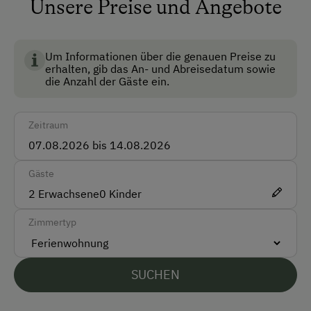
Unsere Preise und Angebote
Anfahrtsmöglichkeiten
Um Informationen über die genauen Preise zu
Auto
erhalten, gib das An- und Abreisedatum sowie
die Anzahl der Gäste ein.
Bus
Zug
Zeitraum
Akzeptierte Zahlungsmittel
Gäste
Barzahlung
2
Erwachsene
0
Kinder
Überweisung / SEPA
Zimmertyp
Vor Ort gesprochene Sprachen
Deutsch
SUCHEN
Englisch