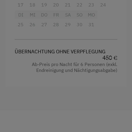
zusammen, um gemeinsam zu kochen, zu essen
17
18
19
20
21
22
23
24
Terrasse
und den Tag ausklingen zu lassen. Die voll
ausgestattete Küche bietet alles, was du für
DI
MI
DO
FR
SA
SO
MO
Trockenraum
einen entspannten Hüttenurlaub benötigst.
25
26
27
28
29
30
31
Waschmaschine
Ausstattung
Verpflegung
ÜBERNACHTUNG OHNE VERPFLEGUNG
4 Plattenherd
Ohne Verpflegung
450 €
Backofen
Ab-Preis pro Nacht für 6 Personen (exkl.
Endreinigung und Nächtigungsabgabe)
Internet
Balkon/Terrasse
Kostenloses Internet
Dusche
Fernseher
Freizeitaktivitäten am Betrieb und in der
Umgebung
Gitterbett
Almausflüge
Heizung
Almwandern
Toaster