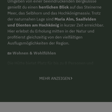
Umgeben von einer beeindruckenden Bergkulisse
genießt du einen
herrlichen Blick
auf das Steinerne
Meer, das Selbhorn und das Hochkönigmassiv. Trotz
der naturnahen Lage sind
Maria Alm, Saalfelden
und Dienten am Hochkönig
in kurzer Zeit erreichbar.
Hier erlebst du Erholung mitten in der Natur und
profitierst gleichzeitig von den vielfältigen
Ausflugsmöglichkeiten der Region.
🏡
Wohnen & Wohlfühlen
Die Hütte bietet Platz für bis zu 8 Personen und
verbindet
traditionellen Almhüttencharme
mit
modernem Komfort. Drei Schlafzimmer, zwei
MEHR ANZEIGEN
Badezimmer und zwei WCs sorgen für ausreichend
Platz für Familien und Freunde. Das
Herzstück
der
Hütte ist die
großzügige Wohnküche mit Holzofen
.
Nach einem aktiven Tag in den Bergen kannst du im
Ruheraum entspannen oder in der
Panorama-
Zirbensauna
neue Kraft tanken. Ein besonderes