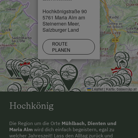
Doppelbett
Bademäntel, Saunatücher
Hochkönigstraße 90
5761 Maria Alm am
Stockbett
Steinernen Meer,
Ausziehcouch
Salzburger Land
Einzelbett
ROUTE
PLANEN
Leaflet
|
Karte:
basemap.at
Hochkönig
Die Region um die Orte
Mühlbach, Dienten und
Maria Alm
wird dich einfach begeistern, egal zu
welcher Jahreszeit! Lass den Alltag zurück und