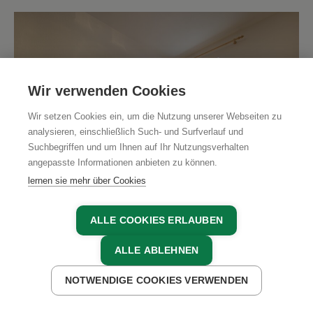
Wir verwenden Cookies
Wir setzen Cookies ein, um die Nutzung unserer Webseiten zu
analysieren, einschließlich Such- und Surfverlauf und
Suchbegriffen und um Ihnen auf Ihr Nutzungsverhalten
angepasste Informationen anbieten zu können.
lernen sie mehr über Cookies
ALLE COOKIES ERLAUBEN
ALLE ABLEHNEN
Doppelzimmer mit Bergblick - Nr. 20
1 - 2 Personen
NOTWENDIGE COOKIES VERWENDEN
JETZT ANFRAGEN
Liebevoll eingerichtete Doppelzimmer mit