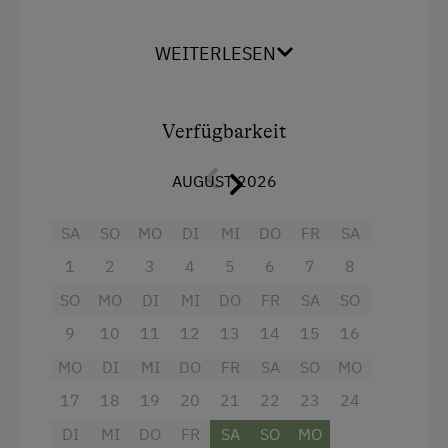
WEITERLESEN
Ausstattung
Doppelbett (Kingsize)
Verfügbarkeit
Stockbett
AUGUST 2026
SA
SO
MO
DI
MI
DO
FR
SA
1
2
3
4
5
6
7
8
SO
MO
DI
MI
DO
FR
SA
SO
9
10
11
12
13
14
15
16
MO
DI
MI
DO
FR
SA
SO
MO
17
18
19
20
21
22
23
24
DI
MI
DO
FR
SA
SO
MO