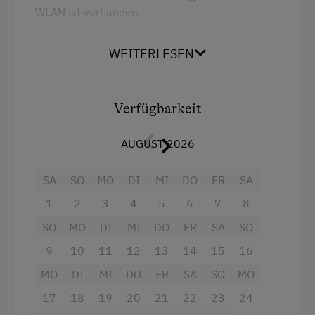
WLAN ist vorhanden.
WEITERLESEN
Ausstattung
Doppelbett (Kingsize)
Verfügbarkeit
Stockbett
AUGUST 2026
SA
SO
MO
DI
MI
DO
FR
SA
1
2
3
4
5
6
7
8
SO
MO
DI
MI
DO
FR
SA
SO
9
10
11
12
13
14
15
16
MO
DI
MI
DO
FR
SA
SO
MO
17
18
19
20
21
22
23
24