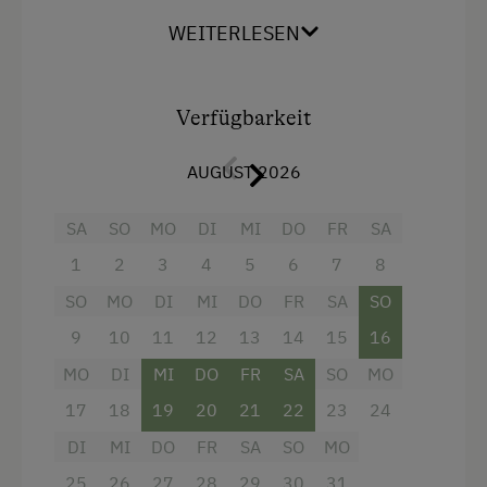
WEITERLESEN
Ausstattung
Doppelbett (Kingsize)
Verfügbarkeit
Stockbett
AUGUST 2026
SA
SO
MO
DI
MI
DO
FR
SA
1
2
3
4
5
6
7
8
SO
MO
DI
MI
DO
FR
SA
SO
9
10
11
12
13
14
15
16
MO
DI
MI
DO
FR
SA
SO
MO
17
18
19
20
21
22
23
24
DI
MI
DO
FR
SA
SO
MO
25
26
27
28
29
30
31