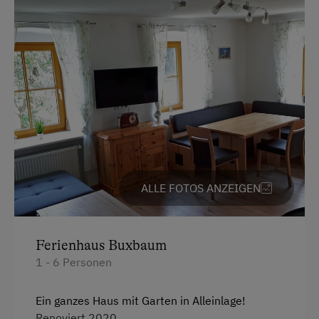
Parken
Kostenlose Parkplätze
Parkgebühren werden vom Hotel übernommen
Radunterstellmöglichkeit
Unterkunftsart
Alleinstehende Villa
ALLE FOTOS ANZEIGEN
Almhüttendorf
Almhüttenvermietung
Ferienhaus Buxbaum
Ermäßigungen in Vor- und Nachsaison
1 - 6 Personen
Ferien ohne Eltern
Ein ganzes Haus mit Garten in Alleinlage!
Für max. 6 Personen
Renoviert 2020