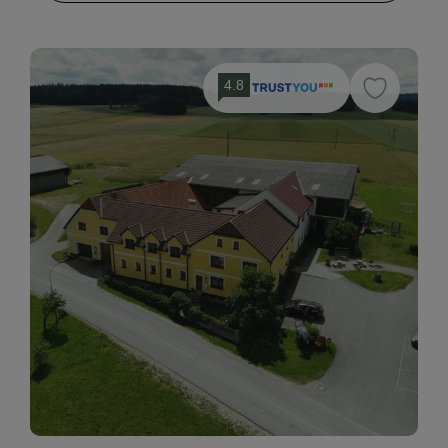
Naturpark
Nordic Walking
Ponyreiten
4.8
Radwege
Reiten
Reitunterricht
Reitwege
Schneeschuhwanderung
Seezugang
Skifahren
Tanzabend
Tennisplatz