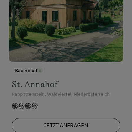
Gästeabend
Hausmuseum
Heimatmuseum
Hüttenabend
Individuelle Gruppenangebote
Kegelbahn
Bauernhof
Klettern
Kutschenfahrten
St. Annahof
Liegewiese
Rappottenstein, Waldviertel, Niederösterreich
Live Unterhaltung
Minigolf
JETZT ANFRAGEN
Nationalpark