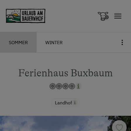
Zum Inhalt springen (Alt+0)
Zum Hauptmenü springen (Alt+1)
SOMMER
WINTER
Ferienhaus Buxbaum
Landhof