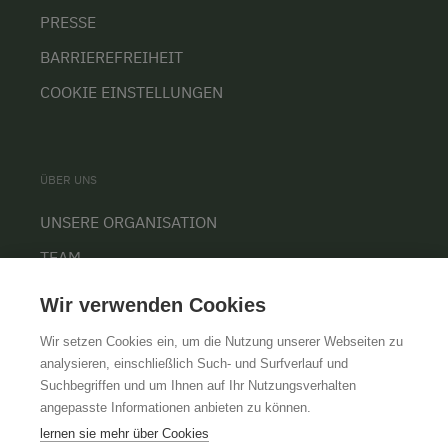
PRESSE
BARRIEREFREIHEIT
COOKIE EINSTELLUNGEN
ÜBER UNS
UNSERE ORGANISATION
TEAM
KARRIERE
Wir verwenden Cookies
Wir setzen Cookies ein, um die Nutzung unserer Webseiten zu
analysieren, einschließlich Such- und Surfverlauf und
Suchbegriffen und um Ihnen auf Ihr Nutzungsverhalten
AGB
IMPRESSUM
DATENSCHUTZ
angepasste Informationen anbieten zu können.
lernen sie mehr über Cookies