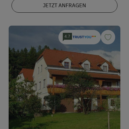
Ab Hofverkauf
JETZT ANFRAGEN
Urlaub für Familien
Familienfreundliche Unterkünfte
Urlaub zu zweit
4.7
Mädlsurlaub, Männerurlaub
Für Hochzeitspaare
Romantikurlaub zu zweit
Nachhaltiger Urlaub
Urlaub ohne Auto
Besondere Unterkünfte
Historische Höfe
E-Bike-Verleih