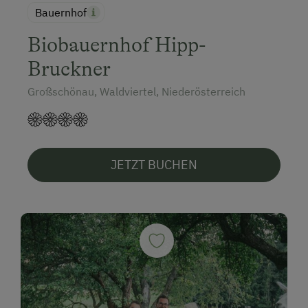
Tischtennis
Bauernhof
Wandern
Biobauernhof Hipp-
Wintersport
Bruckner
Großschönau, Waldviertel, Niederösterreich
Seminar-Dienstleistungen
Ausstattung für Konferenzen
Großer Arbeitsbereich
JETZT BUCHEN
Hochgeschwindigkeits-Internetzugang
Seminarraum
Tagungszentrum
Zusätzliche Ausstattungsmerkmale
Aktivurlaub