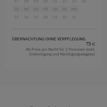
Familienanschluss
17
18
19
20
21
22
23
24
inkludiert.
DI
MI
DO
FR
SA
SO
MO
Garten/Wiese
Unser Gästehaus ist ein Nichtraucherhaus, wir
25
26
27
28
29
30
31
Hausgarten
bitten Sie daher das Rauchen im Freien zu
genießen.
Hofeigene Produkte
Um auch Allergikern einen angenehmen
Aufenthalt gewährleisten zu können, sind
Mithilfe am Hof
ÜBERNACHTUNG OHNE VERPFLEGUNG
Haustiere nicht erlaubt.
73 €
Pauschalangebote
Ab-Preis pro Nacht für 2 Personen (exkl.
Spielgefährten
Endreinigung und Nächtigungsabgabe)
Ausstattung
Traktorfahrten
4 Plattenherd
Radio
Kinder-Ausstattung
Aussicht auf eine Berglandschaft
Aufsichtspersonal für Kinder
Backofen
Baby- und Kleinkinderausstattung
Balkon/Terrasse
Babywickelraum