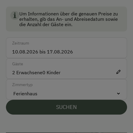
Landwirtschaft in Österreich und garantiert höchste
Standards für Umwelt, Tierwohl und
Um Informationen über die genauen Preise zu
Anfahrtsmöglichkeiten
erhalten, gib das An- und Abreisedatum sowie
Lebensmittelqualität.
die Anzahl der Gäste ein.
Auto
Bus
Zeitraum
Taxi
Gäste
Akzeptierte Zahlungsmittel
2
Erwachsene
0
Kinder
Barzahlung
Zimmertyp
Überweisung / SEPA
Vor Ort gesprochene Sprachen
SUCHEN
Deutsch
Englisch