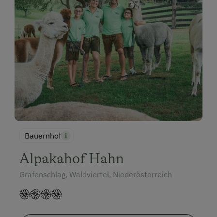
Wandern
Radfahren
Mountainbike
Weitradfahren
Badeurlaub
Bäuerliches Handwerk
Mithilfe am Hof
Aktivurlaub Winter
Bauernhof
Skifahren
Alpakahof Hahn
Sanfter Winter
Grafenschlag, Waldviertel, Niederösterreich
Langlaufen
Skitouren