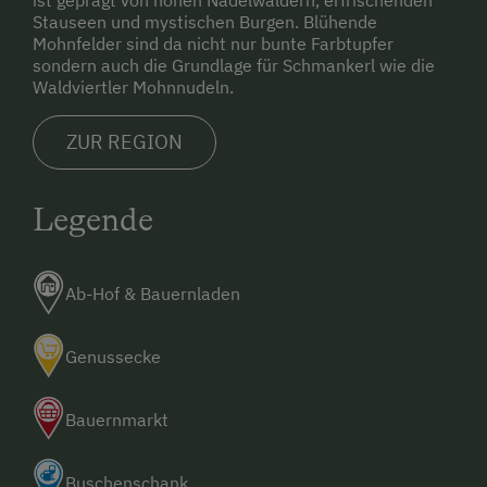
Doppelbett (Kingsize)
Stauseen und mystischen Burgen. Blühende
Service
Mohnfelder sind da nicht nur bunte Farbtupfer
sondern auch die Grundlage für Schmankerl wie die
Willkommensgetränk
Waldviertler Mohnnudeln.
Internet
ZUR REGION
Hotspot
Legende
Internet-Surfstation
Internetservice
Ab-Hof & Bauernladen
Kostenloses Internet
WiFi
Genussecke
Freizeitaktivitäten am Betrieb und in der
Bauernmarkt
Umgebung
Almwandern
Buschenschank