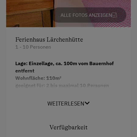
Überdachter Parkplatz
ALLE FOTOS ANZEIGEN
Unterkunftsart
Für max. 10 Personen
Ferienhaus Lärchenhütte
Ferienhaus am Bergbauernhof
1 - 10 Personen
Klassische Almhütte
Lage: Einzellage, ca. 100m vom Bauernhof
Hütte ist wintertauglich
entfernt
Wohnfläche: 110m²
Am Betrieb
geeignet für: 2 bis maximal 10 Personen
Familienanschluss
Erdgeschoss barrierefrei:
WEITERLESEN
Garten/Wiese
Vorraum Garderobe
Hofeigene Produkte
finnische
Sauna
Mithilfe am Hof
Verfügbarkeit
Bad
mit Dusche/WC/Föhn