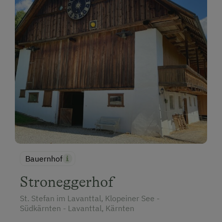
(gelbes Gebäude) rechts abbiegen nach
"Weinebene - Obergösel"
Bleiben Sie nun bitte auf der Hauptstraße!
Nach ca. 8,5 km steht links unser Hinweisschild
- großer Holzmann
Gegenüber ist die Einfahrt zu unserem Hof
Nach 200 m haben Sie den Bauernhof Pension
Juri erreicht.
Bauernhof
Stroneggerhof
St. Stefan im Lavanttal, Klopeiner See -
Südkärnten - Lavanttal, Kärnten