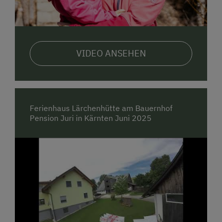
...köstliche Verpflegungsangebote.
Beginne deinen
Urlaubstag beim
leckeren Frühstücksbuffet im
Haupthaus
mit Müsli, frischen Frühstückseiern,
selbstgemachten Marmeladen, Schinken,... oder
VIDEO ANSEHEN
genießt du lieber ganz privat im Ferienhaus mit
deinen Lieben? Dann ist der
praktische Brötchen-
oder Frühstückskorbservice
genau das richtige für
dich.
Ferienhaus Lärchenhütte am Bauernhof
...viele Tiere zum anfassen, verwöhnen,
Pension Juri in Kärnten Juni 2025
beobachten:
Mutterkühe, Kälber, Pferde, Hühner,
Zwergkaninchen, Zwergziegen, Kamerunschafe,
Enten, Minischweine, Katzen & unser gut erzogener
Hofhund Luna
...Hofaktivitäten zum Miterleben
- Pferdestall
ausmisten, Frühstückseier einsammeln, Kleintiere
versorgen, Angelmöglichkeit in unseren Teichen,
Grillabend mit Lagerfeuer in den Sommerferien,...