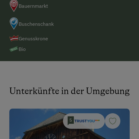
Bauernmarkt
Bleiben Sie nun bitte auf der Hauptstraße!
nach ca. 8,5 km steht links unser Hinweisschild
Buschenschank
- großer Holzmann
Genusskrone
Gegenüber ist die Einfahrt zu unserem Hof
Bio
Nach 200 m haben Sie den Bauernhof Pension
Juri erreicht.
3)
Reiseroute über Wien-Graz
Unterkünfte in der Umgebung
Autobahn A2 Richtung Graz-Klagenfurt bis zur
Abfahrt "Wolfsberg Nord"
links weiter nach Frantschach/St. Gertraud
5
(links)
in St. Gertraud beim Gasthaus Kirchenwirt