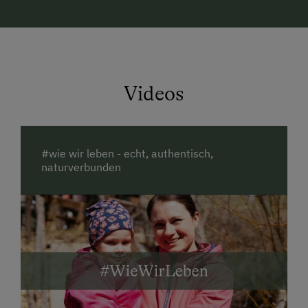
Seele Baumeln und genießt den
traumhaften
Panoramaausblick auf die Koralpe.
Das Richtige Urlaubserlebnis für die ganze
Familie...
Videos
Das gesamte Haus nur für dich und deine Familie!
Urlaubsgenuss pur -
lauschige Plätze zum
Entspannen,
unbegrenzte Freiheit
in wunderschöner
#wie wir leben - echt, authentisch,
Natur
naturverbunden
Familienfreundliche Wander- &
Spaziermöglichkeiten
durch die ruhigen Wälder
direkt vor Ort oder über die nahe gelegene Alm.
Schöne Ausflugsziele
und
Bademöglichkeiten
in
der Umgebung
Am Bauernhof nebenan gibt es....