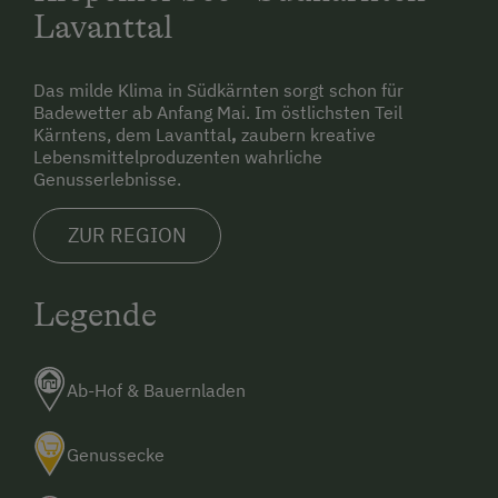
Lavanttal
Nach 200 m haben Sie den Bauernhof Pension
Juri erreicht.
Das milde Klima in Südkärnten sorgt schon für
Badewetter ab Anfang Mai. Im östlichsten Teil
Kärntens, dem Lavanttal
,
zaubern kreative
2)
Reiseroute über Passau-Regensburg (bestimmt
Lebensmittelproduzenten wahrliche
keine Staugefahr!!!)
Genusserlebnisse.
Nehmen Sie die Strecke Passau - Regensburg -
ZUR REGION
Wels
Fahren Sie über die Phyrnautobahn "A9" bis
Legende
nach St. Michael/Stmk.
runter von der A9 weiter Richtung Judenburg
Ab-Hof & Bauernladen
bis Leoben - Obdach - Bad St. Leonhard - St.
Gertraud
Genussecke
Am Ortsanfang von St. Gertraud links abbiegen
nach "Weinebene"