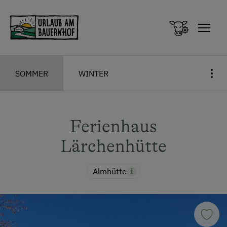
Zum Inhalt springen (Alt+0)
Zum Hauptmenü springen (Alt+1)
SOMMER
WINTER
Ferienhaus
Lärchenhütte
Almhütte