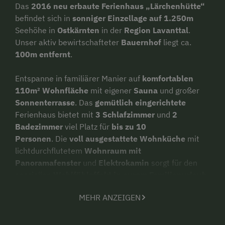
Das
2016 neu erbaute Ferienhaus „Lärchenhütte“
befindet sich in
sonniger Einzellage auf 1.250m
Seehöhe in
Ostkärnten
in der
Region Lavanttal
.
Unser aktiv bewirtschafteter
Bauernhof
liegt ca.
100m
entfernt
.
Entspanne in familiärer Manier auf
komfortablen
110m² Wohnfläche
mit eigener
Sauna
und großer
Sonnenterrasse
. Das
gemütlich eingerichtete
Ferienhaus bietet mit
3 Schlafzimmer
und
2
Badezimmer
viel Platz für
bis zu 10
Personen
. Die
voll ausgestattete Wohnküche
mit
lichtdurchflutetem
Wohnraum mit
Panoramafenster
und
Elektrokamin
sorgt für den
speziellen
Wohlfühleffekt in eurem Familienurlaub
.
Für die ganzjährig
wohlig, warme Atmosphäre
sorgt
MEHR ANZEIGEN
die
Fußbodenheizung
im gesamten Haus.
Fernab von vielen Hotels findet ihr hier als Familie
euer
Urlaubsdomizil der besonderen Art.
Lasst die