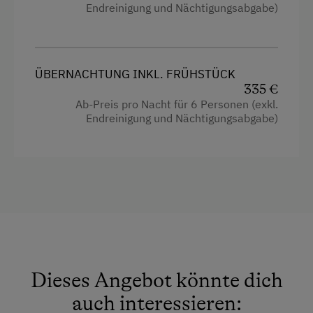
E-Herd
Endreinigung und Nächtigungsabgabe)
zusätzliche
Gitterbetten
oder
Kinderbett
Geschirr vorhanden
en (70x160)
mit Rausfallschutz
möglich
Geschirrspüler
Zusätzlich:
ÜBERNACHTUNG INKL. FRÜHSTÜCK
Holzterrasse
Carport, Autoparkplatz
335 €
Ab-Preis pro Nacht für 6 Personen (exkl.
Kaffeemaschine
Sonnenliegen
Endreinigung und Nächtigungsabgabe)
Mikrowelle
Kinderrutsche & Hängematte
Terrasse
Ausstattung
Trockenraum
Waschmaschine
4 Plattenherd
Zentralheizung
Radio
Aussicht auf eine Berglandschaft
Verpflegung
Dieses Angebot könnte dich
Backofen
auch interessieren:
Frühstück vom Buffett