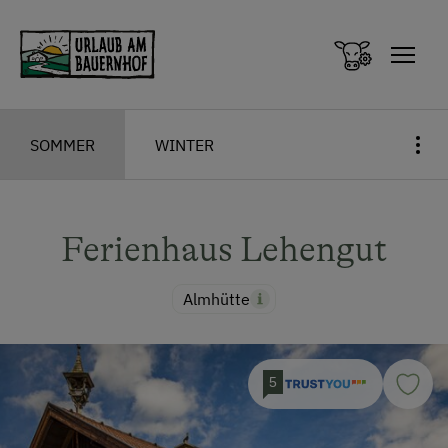
Zum Inhalt springen (Alt+0)
Zum Hauptmenü springen (Alt+1)
SOMMER
WINTER
Ferienhaus Lehengut
Almhütte
5