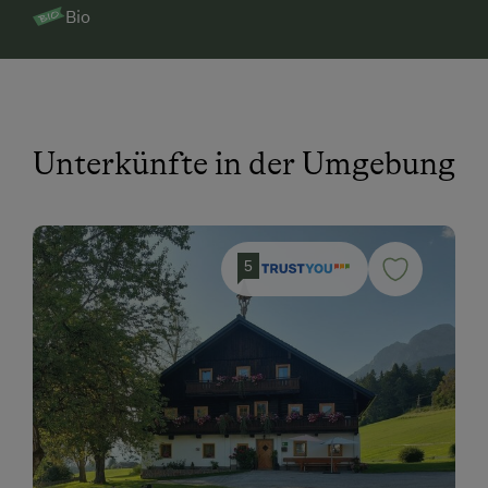
Bio
Minigolf
Nationalpark
Natur- u. Landschaftsführer
Nordic Walking
Unterkünfte in der Umgebung
Ponyreiten
Radwege
Reiten
5
Reitwege
Rodelbahn in der Nähe
Schneeschuhwanderung
Seezugang
Sennerei