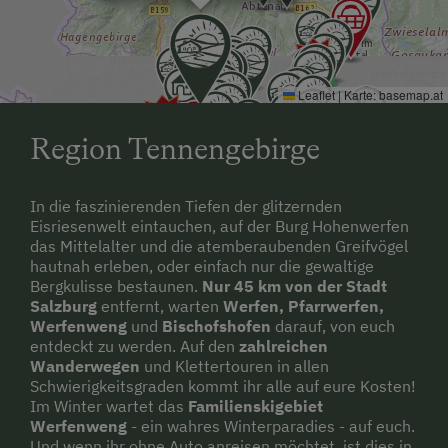
Bogenschießen
E-Bike-Verleih
Leaflet
|
Karte:
basemap.at
Einstellmöglichkeit für Gastpferde
Region Tennengebirge
Eislaufen
Eisstockschießen
In die faszinierenden Tiefen der glitzernden
Erlebniswanderung
Eisriesenwelt eintauchen, auf der Burg Hohenwerfen
das Mittelalter und die atemberaubenden Greifvögel
Erlebniswanderweg
hautnah erleben, oder einfach nur die gewaltige
Bergkulisse bestaunen.
Nur 45 km von der Stadt
Fahrradverleih
Salzburg
entfernt, warten
Werfen, Pfarrwerfen,
Werfenweng
und
Bischofshofen
darauf, von euch
Freibad
entdeckt zu werden. Auf den
zahlreichen
Ganzjahres Skigebiet
Wanderwegen
und Klettertouren in allen
Schwierigkeitsgraden kommt ihr alle auf eure Kosten!
Geführte Ausritte
Im Winter wartet das
Familienskigebiet
Werfenweng
- ein wahres Winterparadies - auf euch.
Geführte Bergtouren
Und wenn ihr ohne Auto anreisen möchtet, ist dies in