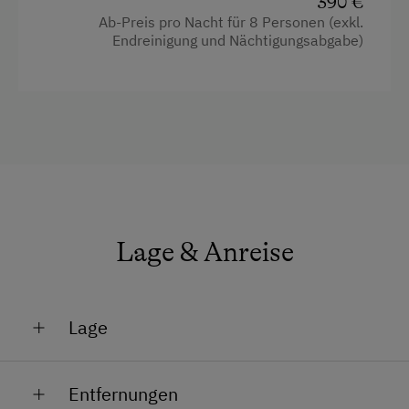
390 €
Dusche
E-Herd
Ab-Preis pro Nacht für 8 Personen (exkl.
Endreinigung und Nächtigungsabgabe)
Fernseher
Geschirr vorhanden
Garten
Geschirrspüler
Haarföhn
Gästeküche
Handtücher
Holzofen
Kaffeemaschine
Kachelofen
Minibar
Kaffeemaschine
Safe
Terrasse
Lage & Anreise
Toilette
Waschmaschine
Küche
Lage
Verpflegung
Küchenausstattung
Ohne Verpflegung
Am Berg
Kühlschrank
Entfernungen
eigene Trinkwasserquelle
Lage im Grünen