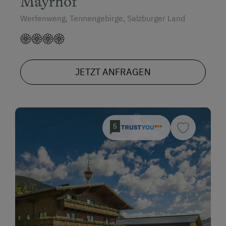
Mayrhof
Mountainbike
Werfenweng, Tennengebirge, Salzburger Land
Weitradfahren
E-Bike-Verleih
Badeurlaub
JETZT ANFRAGEN
Angeln
Pirschgang
Mithilfe am Hof
5
Aktivurlaub Winter
Skifahren
An der Skipiste
Bus zur Skipiste
Sanfter Winter