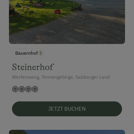
Skibusnähe
Skifahren
Skilehrer
Skilift
Tanzabend
Bauernhof
Tennisplatz
Steinerhof
Tischtennis
Werfenweng, Tennengebirge, Salzburger Land
Wandern
Wanderreiten
Winterritte
JETZT BUCHEN
Wintersport
Wellnessangebote