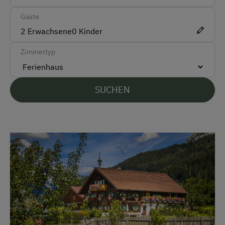
Zug
Gäste
2
Erwachsene
0
Kinder
Akzeptierte Zahlungsmittel
Zimmertyp
Barzahlung
Überweisung / SEPA
SUCHEN
Vor Ort gesprochene Sprachen
Deutsch
Englisch
Parken
Kostenlose Parkplätze
Motorradunterstellraum