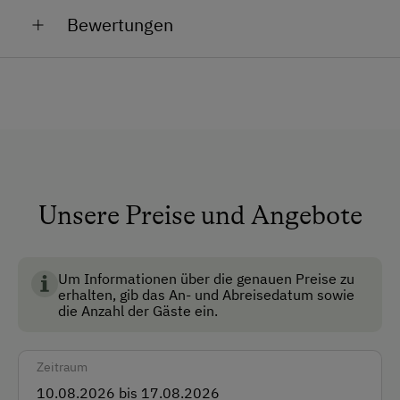
Allgemeine Ausstattung
Bewertungen
Familie Ampferer
Brunnen vor der Hütte
Dusche/Bad/WC
Fernsehraum
Fließwasser
Garten
Hauskapelle
Unsere Preise und Angebote
Keine Haustiere erlaubt
Multimedia (Sat-TV)
Um Informationen über die genauen Preise zu
erhalten, gib das An- und Abreisedatum sowie
die Anzahl der Gäste ein.
Anfahrtsmöglichkeiten
Auto
Zeitraum
Bus