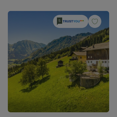
Urlaub zu zweit
Mädlsurlaub, Männerurlaub
5
Nachhaltiger Urlaub
Urlaub ohne Auto
Besondere Unterkünfte
Historische Höfe
Erbhöfe
Allergikerhöfe
Urlaub mit Hund
Hund erlaubt