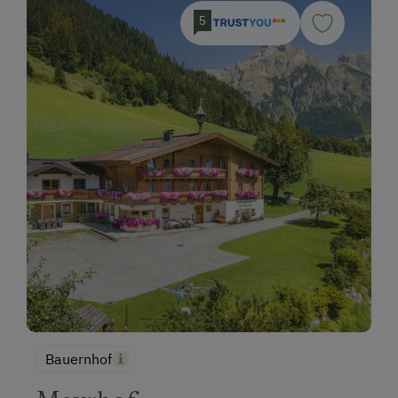
5
Kneippanlage
Tautreten
Zusätzliche Ausstattungsmerkmale
Aktivurlaub
Wandern
Geführte Wanderungen
Esel- oder Lamawanderungen
Reiten
Ponyreiten
Radfahren
Bauernhof
Downhill