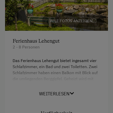
Radunterstellmöglichkeit
Überdachter Parkplatz
ALLE FOTOS ANZEIGEN
Unterkunftsart
Für max. 10 Personen
Ferienhaus Lehengut
Ferienhaus am Bergbauernhof
2 - 8 Personen
Ehemaliger Bergbauernhof
Das Ferienhaus Lehengut bietet ingesamt vier
Hütte ist wintertauglich
Schlafzimmer, ein Bad und zwei Toiletten. Zwei
Schlafzimmer haben einen Balkon mit Blick auf
Am Betrieb
die umliegenden Berggipfel. Geheizt wird mit
einem großen, alten Holzofen, der für eine
Ab-Hof-Verkauf
wohlige Wärme sorgt. In der Stube gibt es eine
WEITERLESEN
Almabtrieb
gemütliche Couch und einen Fernseher. In der
voll ausgestatteten Küche gibt es einen großen
Bauernstube
Esstisch und viel Platz für alle. Die zwei großen