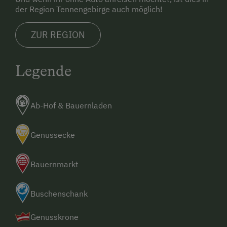
der Region Tennengebirge auch möglich!
Geführte Wanderungen
Golf
ZUR REGION
Heimatabend
Legende
Heimatmuseum
Jogging-Routen
Ab-Hof & Bauernladen
Kegelbahn
Klettern
Genussecke
Klettersteig
Kletterwald
Bauernmarkt
Kutschenfahrten
Buschenschank
Leihrodeln
Genusskrone
Liegewiese