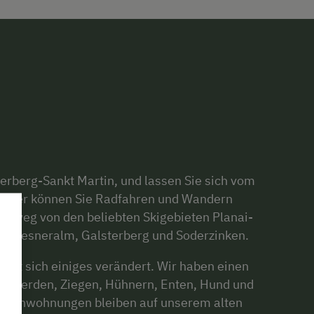
terberg-Sankt Martin, und lassen Sie sich vom
 Hier können Sie Radfahren und Wandern
it weg von den beliebten Skigebieten Planai-
z, Riesneralm, Galsterberg und Soderzinken.
 hat sich einiges verändert. Wir haben einen
n Pferden, Ziegen, Hühnern, Enten, Hund und
Ferienwohnungen bleiben auf unserem alten