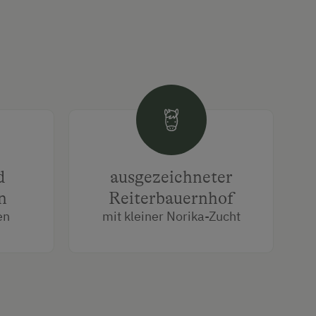
d
ausgezeichneter
n
Reiterbauernhof
en
mit kleiner Norika-Zucht