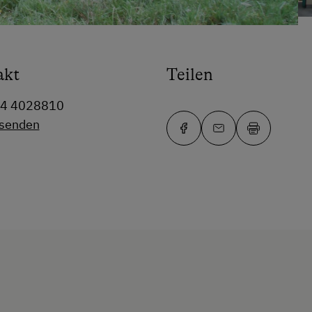
akt
Teilen
64 4028810
 senden