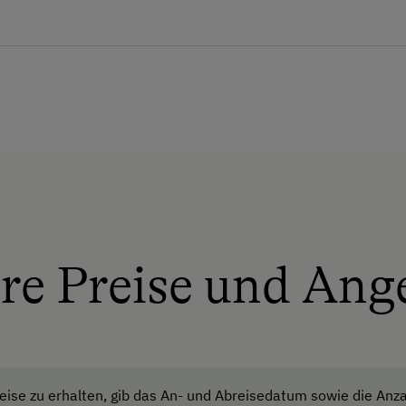
Ferienwohnung ebenerdig
eutet, dass der Bauernhof seine Ressourcen für soziale
Geschirr vorhanden
.
ubt
Geschirrspüler
Kaffeemaschine
Mikrowelle
Terrasse
Verpflegung
re Preise und Ang
Ohne Verpflegung
eigene Trinkwasserquelle
Service
ise zu erhalten, gib das An- und Abreisedatum sowie die Anza