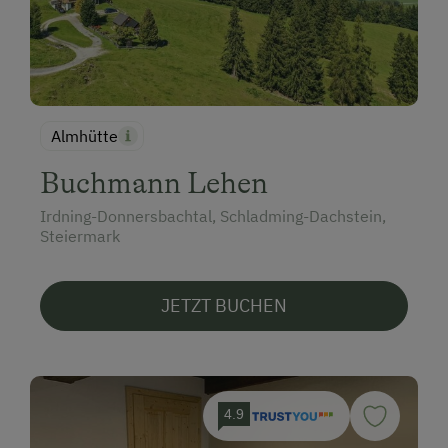
Almhütte
Buchmann Lehen
Irdning-Donnersbachtal, Schladming-Dachstein,
Steiermark
JETZT BUCHEN
4.9