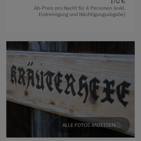
170 €
Neubau
Ab-Preis pro Nacht für 4 Personen (exkl.
Kaffeemaschine
Endreinigung und Nächtigungsabgabe)
Doppelbett (Kingsize)
Mikrowelle
Stockbett
Terrasse
Ausziehcouch
Verpflegung
Ohne Verpflegung
eigene Trinkwasserquelle
Service
Transfer Bahnhof
Transfer Skilift
ALLE FOTOS ANZEIGEN
Internet