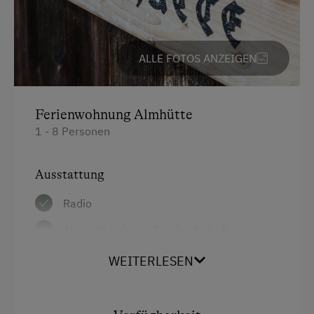
Am Betrieb
Almabtrieb
ALLE FOTOS ANZEIGEN
Familienanschluss
Garten/Wiese
Ferienwohnung Almhütte
Hausgarten
1 - 8 Personen
Kreativangebot
Ausstattung
Mithilfe am Hof
Obstgarten
Radio
Schnapsbrennerei
Aussicht auf eine Berglandschaft
Schnapsverkostung
Backofen
WEITERLESEN
Spielgefährten
Balkon/Terrasse
Dusche