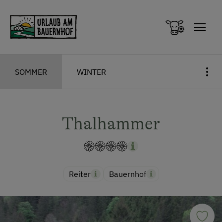
Zum Inhalt springen (Alt+0)
Zum Hauptmenü springen (Alt+1)
SOMMER
WINTER
Thalhammer
Reiter
Bauernhof