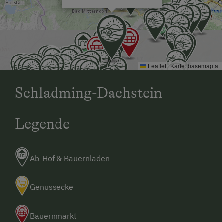
Leaflet
|
Karte:
basemap.at
Schladming-Dachstein
Legende
Ab-Hof & Bauernladen
Genussecke
Bauernmarkt