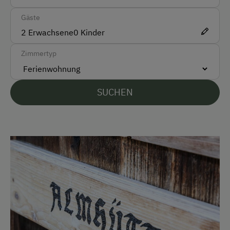
Taxi
Gäste
2
Erwachsene
0
Kinder
Akzeptierte Zahlungsmittel
Zimmertyp
Barzahlung
Überweisung / SEPA
SUCHEN
Vor Ort gesprochene Sprachen
Deutsch
Englisch
Parken
Kostenlose Parkplätze
Radunterstellmöglichkeit