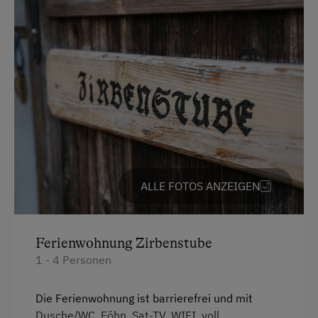
Wandern
Wanderreiten
Winterritte
Wintersport
Wellnessangebote
Infrarotkabine
Sauna
ALLE FOTOS ANZEIGEN
Zusätzliche Ausstattungsmerkmale
Ferienwohnung Zirbenstube
Aktivurlaub
1 - 4 Personen
Wandern
Reiten
Die Ferienwohnung ist barrierefrei und mit
Dusche/WC, Föhn, Sat-TV, WIFI, voll