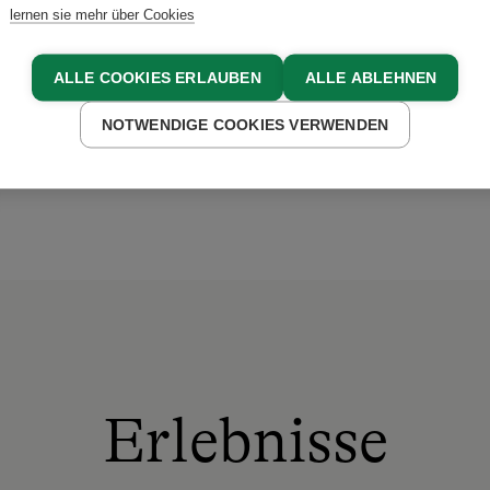
lernen sie mehr über Cookies
unser Angebot für dich. Wi
“
ALLE COOKIES ERLAUBEN
ALLE ABLEHNEN
NOTWENDIGE COOKIES VERWENDEN
 FEUERLE-STEINDACHER
Erlebnisse