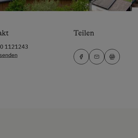
akt
Teilen
80 1121243
 senden