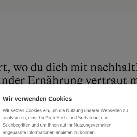
t, wo du dich mit nachhalt
under Ernährung vertraut 
st oder mit Pilates deinen
Wir verwenden Cookies
heitlich trainierst oder ei
Wir setzen Cookies ein, um die Nutzung unserer Webseiten zu
e baumeln lässt und den Au
analysieren, einschließlich Such- und Surfverlauf und
Suchbegriffen und um Ihnen auf Ihr Nutzungsverhalten
eßt, dort findest du den Fe
angepasste Informationen anbieten zu können.