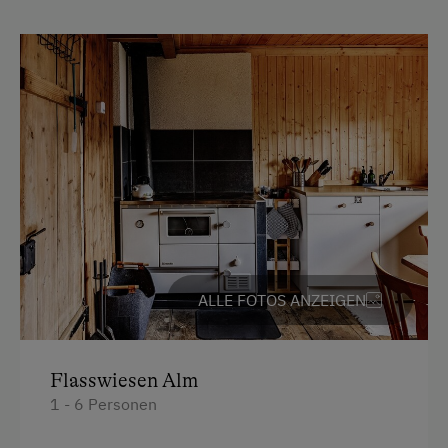
Vor Ort gesprochene Sprachen
Deutsch
Englisch
Parken
Kostenlose Parkplätze
Unterkunftsart
Für max. 6 Personen
ALLE FOTOS ANZEIGEN
Klassische Almhütte
Am Betrieb
Flasswiesen Alm
1 - 6 Personen
Garten/Wiese
Hofeigene Produkte