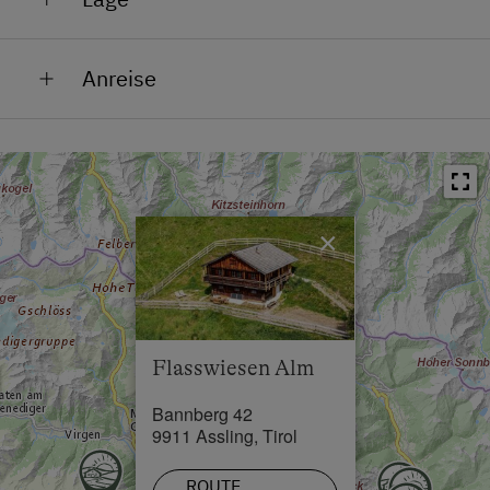
Absolute Alleinlage
Anreise
Am Berg
Wir treffen uns auf unserer Ranch, Bannberg 42,
Lage im Grünen
9911 Assling. Dann fahren wir gemeinsam bis zur
Mit PKW erreichbar im Sommer
Hütte hoch. Die Anfahrt ist nur mit einem
geländetauglichem Fahrzeug möglich. Sollten sie mit
Seehöhe über 1.500 m
einem anderen Fahrzeug anreisen, können sie gerne
×
unterhalb der Hütte parken. Das Gepäck können wir
gerne hoch bringen.
Flasswiesen Alm
Bannberg 42
9911 Assling, Tirol
ROUTE