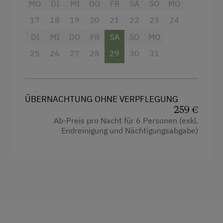
MO
DI
MI
DO
FR
SA
SO
MO
Einzelbett
Geführte Wanderungen
17
18
19
20
21
22
23
24
Natur- u. Landschaftsführer
DI
MI
DO
FR
SA
SO
MO
25
26
27
28
29
30
31
Ponyreiten
Skifahren
Sommerrodelbahn
ÜBERNACHTUNG OHNE VERPFLEGUNG
259 €
Wandern
Ab-Preis pro Nacht für 6 Personen (exkl.
Endreinigung und Nächtigungsabgabe)
Zusätzliche Ausstattungsmerkmale
Zufahrt Almhütte
Solar Strom