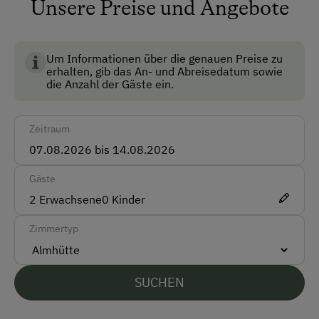
Unsere Preise und Angebote
Fließwasser
Garten
Um Informationen über die genauen Preise zu
Haustiere erlaubt
erhalten, gib das An- und Abreisedatum sowie
die Anzahl der Gäste ein.
Mitnahme von Hunden erlaubt
Safe
Zeitraum
Anfahrtsmöglichkeiten
Gäste
Auto
2
Erwachsene
0
Kinder
Akzeptierte Zahlungsmittel
Zimmertyp
Barzahlung
SUCHEN
Überweisung / SEPA