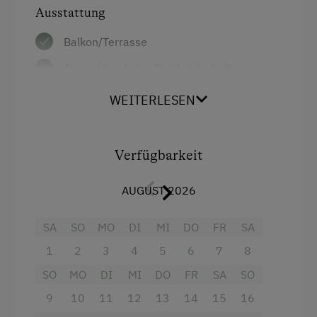
Ausstattung
Ausstattung der Wohneinheit
Balkon/Terrasse
Bettwäsche vorhanden
Aussicht auf eine Berglandschaft
Geschirr vorhanden
Dusche
WEITERLESEN
Holzofen
Garten
Terrasse
Kinderbett
Verfügbarkeit
Zentralheizung
Heizung
AUGUST 2026
Toilette
Verpflegung
Küche
SA
SO
MO
DI
MI
DO
FR
SA
Ohne Verpflegung
1
2
3
4
5
6
7
8
Küchenausstattung
Freizeitaktivitäten am Betrieb und in der
SO
MO
DI
MI
DO
FR
SA
SO
Altbau
Umgebung
9
10
11
12
13
14
15
16
Doppelbett
Almwandern