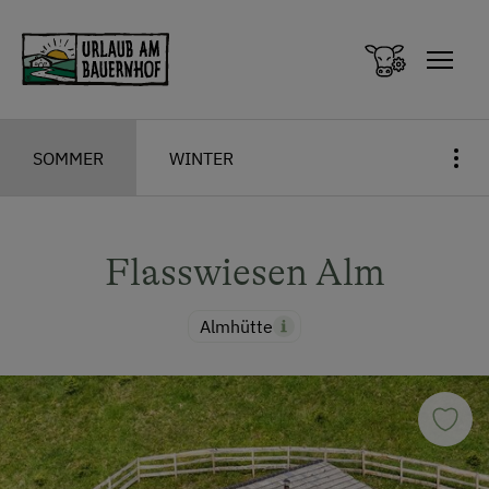
Zum Inhalt springen (Alt+0)
Zum Hauptmenü springen (Alt+1)
SOMMER
WINTER
Flasswiesen Alm
Almhütte