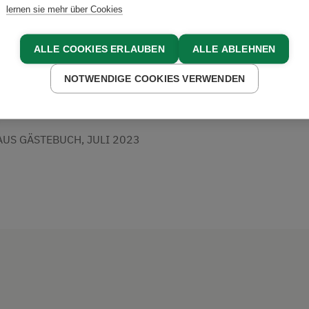
 konnte von der phänomena
lernen sie mehr über Cookies
icht auf die Berge und den
ALLE COOKIES ERLAUBEN
ALLE ABLEHNEN
ug bekommen. Die Gegend h
NOTWENDIGE COOKIES VERWENDEN
derschön!“
US GÄSTEBUCH, JULI 2023