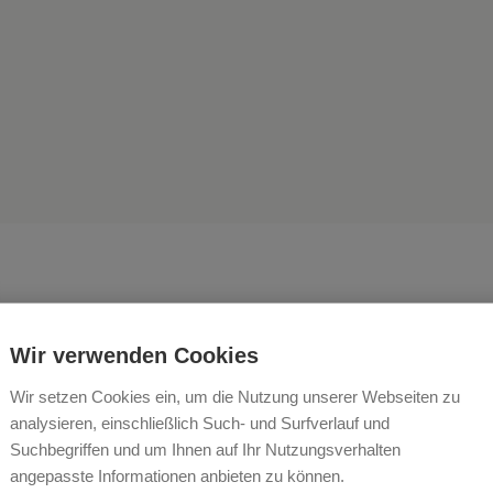
Wir verwenden Cookies
Wir setzen Cookies ein, um die Nutzung unserer Webseiten zu
 Kinder haben die Tiere und
analysieren, einschließlich Such- und Surfverlauf und
Suchbegriffen und um Ihnen auf Ihr Nutzungsverhalten
umlaufen auf dem Hof tota
angepasste Informationen anbieten zu können.