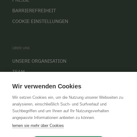
BARRIEREFREIHEIT
COOKIE EINSTELLUNGEN
ÜBER UNS
UNSERE ORGANISATION
TEAM
KARRIERE
Wir verwenden Cookies
Wir setzen Cookies ein, um die Nutzung unserer Webseiten zu
analysieren, einschließlich Such- und Surfverlauf und
Suchbegriffen und um Ihnen auf Ihr Nutzungsverhalten
AGB
IMPRESSUM
DATENSCHUTZ
angepasste Informationen anbieten zu können.
lernen sie mehr über Cookies