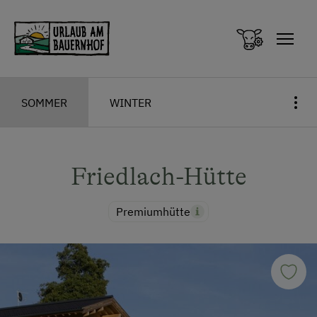
Zum Inhalt springen (Alt+0)
Zum Hauptmenü springen (Alt+1)
SOMMER
WINTER
Friedlach-Hütte
Premiumhütte