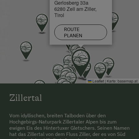
Gerlosberg 33a
Loipe in 4 km
6280 Zell am Ziller,
Tirol
ROUTE
PLANEN
Leaflet
|
Karte:
basemap.at
Zillertal
Vom idyllischen, breiten Talboden über den
Hochgebirgs-Naturpark Zillertaler Alpen bis zum
ewigen Eis des Hintertuxer Gletschers. Seinen Namen
hat das Zillertal von dem Fluss Ziller, der es von Süd