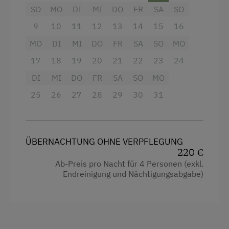
Schwebeliegen im Außenbereich eingerichtet.
Kaffeemaschine
SO
MO
DI
MI
DO
FR
SA
SO
Am Freitag legt die Sauna eine Pause ein (keine
Mikrowelle
9
10
11
12
13
14
15
16
Nützung möglich).
Geschirrspüler
MO
DI
MI
DO
FR
SA
SO
MO
Vor der Hütte erwartet Sie ein Grillplatz mit
17
18
19
20
21
22
23
24
Terrasse
schönem Ausblick und Sitzmöglichkeiten.
DI
MI
DO
FR
SA
SO
MO
Unsere Küche ist mit modernen Geräten
Freizeitaktivitäten am Betrieb und in der
ausgestattet inkl. Geschirrspüler.
25
26
27
28
29
30
31
Umgebung
Almausflüge
Ausstattung
Almwandern
ÜBERNACHTUNG OHNE VERPFLEGUNG
4 Plattenherd
220 €
Bergtouren
Ab-Preis pro Nacht für 4 Personen (exkl.
Aussicht auf eine Berglandschaft
Endreinigung und Nächtigungsabgabe)
Eislaufen
Backofen
Eisstockschießen
Balkon/Terrasse
Erlebniswanderung
Dusche