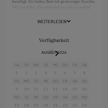
benötigt. Ein helles Bad mit geräumiger Dusche,
WC und Föhn. Eine Wohnküche mit Ceranfeld,
Altbau
Drucker
Dampfgarer, Kühlschrank + Gefrierfach,
Kochnische
Kopierer
Kaffeemaschine, Safe und Fernseher. Und ein
WEITERLESEN
Balkon mit Sitzgelegenheit und Blick auf die
Wlan
Ponys, die Pferdeweide und den Streichelzoo.
Zusätzliche Ausstattungsmerkmale
Doppelbett
Hier genießt man im ehemaligen
Verfügbarkeit
Solenebel Kabine mit Atemeditation
Getreidespeicher eine angenehme Zeit mit
gemütlichen Betten.
AUGUST 2026
Zum Frühstück können eine Reihe von
regionalen Produkten von uns bzw. selbst aus
SA
SO
MO
DI
MI
DO
FR
SA
den Hofläden unserer Nachbarn bezogen
1
2
3
4
5
6
7
8
werden:
SO
MO
DI
MI
DO
FR
SA
SO
Hausgemachte Fleisch- und
9
10
11
12
13
14
15
16
Wurstspezialitäten, Eier (selbst produziert
MO
DI
MI
DO
FR
SA
SO
MO
von unserem Biohof)
17
18
19
20
21
22
23
24
Haferflocken, Mehl, Milch, Käse (von