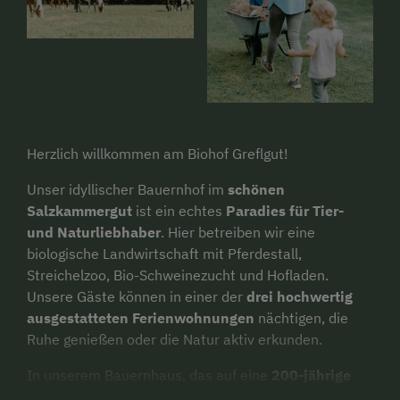
Herzlich willkommen am Biohof Greflgut!
Unser idyllischer Bauernhof im
schönen
Salzkammergut
ist ein echtes
Paradies für Tier-
und Naturliebhaber
. Hier betreiben wir eine
biologische Landwirtschaft mit Pferdestall,
Streichelzoo, Bio-Schweinezucht und Hofladen.
Unsere Gäste können in einer der
drei hochwertig
ausgestatteten Ferienwohnungen
nächtigen, die
Ruhe genießen oder die Natur aktiv erkunden.
In unserem Bauernhaus, das auf eine
200-jährige
Geschichte
zurückblickt, haben wir mit viel Liebe zum