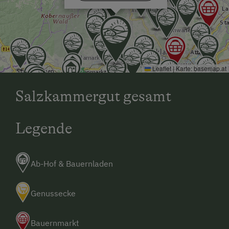
Leaflet
|
Karte:
basemap.at
Salzkammergut gesamt
Legende
Ab-Hof & Bauernladen
Genussecke
Bauernmarkt