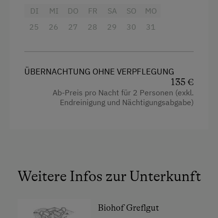
Bauernhöfen in unserer direkten
DI
MI
DO
FR
SA
SO
MO
Nachbarschaft)
25
26
27
28
29
30
31
Brot und Gebäck (von unserem Bäcker
geliefert)
ÜBERNACHTUNG OHNE VERPFLEGUNG
135 €
Ausstattung
Ab-Preis pro Nacht für 2 Personen (exkl.
Endreinigung und Nächtigungsabgabe)
Dusche
Haarföhn
Handtücher
Kaffeemaschine
Weitere Infos zur Unterkunft
Balkon/Terrasse
Kühlschrank
Biohof Greflgut
Küche