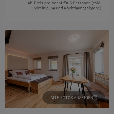
geliefert)
Ab-Preis pro Nacht für 5 Personen (exkl.
Geschirrspüler
Endreinigung und Nächtigungsabgabe)
Gästeküche
Ausstattung
Holzterrasse
Badewanne
Kaffeemaschine
Backofen
Terrasse
Balkon/Terrasse
Trockenraum
Dusche
Zentralheizung
Handtücher
Haarföhn
Verpflegung
Kaffeemaschine
Ohne Verpflegung
Kühlschrank
Regionale Spezialitäten
ALLE FOTOS ANZEIGEN
Küche
eigene Trinkwasserquelle
Fernseher