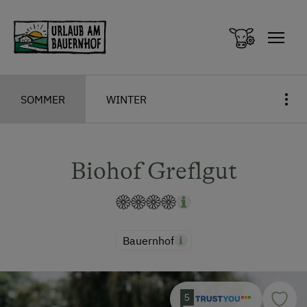
Zum Inhalt springen (Alt+0)
Zum Hauptmenü springen (Alt+1)
SOMMER
WINTER
Biohof Greflgut
Bauernhof
5