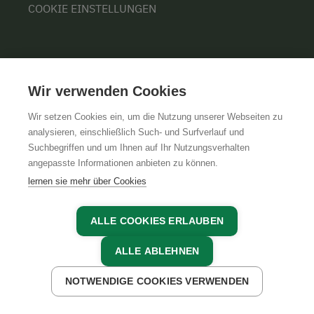
COOKIE EINSTELLUNGEN
ÜBER UNS
Wir verwenden Cookies
UNSERE ORGANISATION
Wir setzen Cookies ein, um die Nutzung unserer Webseiten zu
TEAM
analysieren, einschließlich Such- und Surfverlauf und
KARRIERE
Suchbegriffen und um Ihnen auf Ihr Nutzungsverhalten
angepasste Informationen anbieten zu können.
lernen sie mehr über Cookies
ALLE COOKIES ERLAUBEN
AGB
IMPRESSUM
DATENSCHUTZ
ALLE ABLEHNEN
NOTWENDIGE COOKIES VERWENDEN
JETZT ANFRAGEN
JETZT BUCHEN