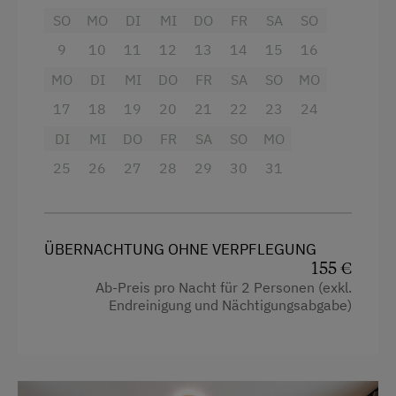
werden:
SO
MO
DI
MI
DO
FR
SA
SO
Einstellmöglichkeit für Gastpferde
9
10
11
12
13
14
15
16
Eislaufen
Hausgemachte Fleisch- und
Wurstspezialitäten, Eier (selbst produziert
MO
DI
MI
DO
FR
SA
SO
MO
Eisstockschießen
von unserem Biohof)
17
18
19
20
21
22
23
24
Erlebniswanderung
Haferflocken, Mehl, Milch, Käse (von
DI
MI
DO
FR
SA
SO
MO
Erlebniswanderweg
Bauernhöfen in unserer direkten
25
26
27
28
29
30
31
Nachbarschaft)
Fahrradverleih
Brot und Gebäck (von unserem Bäcker
Fitnesscenter
geliefert)
ÜBERNACHTUNG OHNE VERPFLEGUNG
Freibad
155 €
Golf
Ab-Preis pro Nacht für 2 Personen (exkl.
Ausstattung
Endreinigung und Nächtigungsabgabe)
Hallenspielplatz
Haarföhn
Heimatabend
Dusche
Heimatmuseum