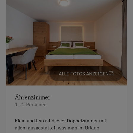
Kühlschrank
Jogging-Routen
Küche
Kegelbahn
Küchenausstattung
Klettern
Toilette
Klettersteig
Handtücher
Kletterwald
Kaffeemaschine
Liegewiese
Balkon/Terrasse
Naturpark
ALLE FOTOS ANZEIGEN
Fernseher
Radwege
Wasserkocher
Reitwege
Ährenzimmer
Safe
1 - 2 Personen
Wandern
Heizung
Wassersport
Klein und fein ist dieses Doppelzimmer mit
Getränkeerwerb im Haus
allem ausgestattet, was man im Urlaub
Seminar-Dienstleistungen
Haupthaus