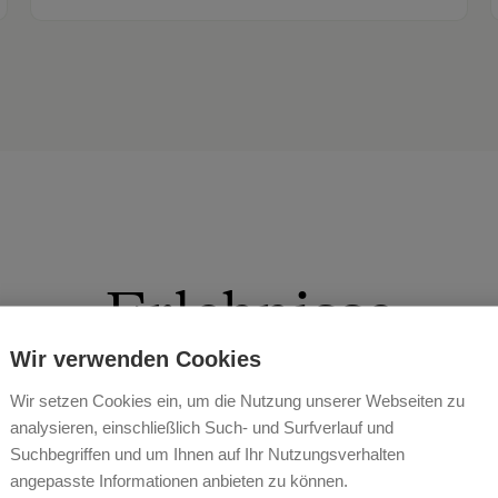
Erlebnisse
Wir verwenden Cookies
Wir setzen Cookies ein, um die Nutzung unserer Webseiten zu
analysieren, einschließlich Such- und Surfverlauf und
Suchbegriffen und um Ihnen auf Ihr Nutzungsverhalten
angepasste Informationen anbieten zu können.
 über die Murtaler Berggipfel schweifen lassen, ausatme