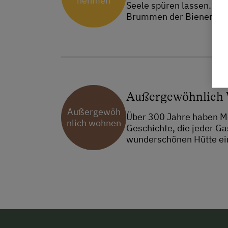
nehmen
Seele spüren lassen. Du 
Brummen der Bienen und 
Außergewöhnlich
Außergewöh
Über 300 Jahre haben Me
nlich wohnen
Geschichte, die jeder Ga
wunderschönen Hütte ein