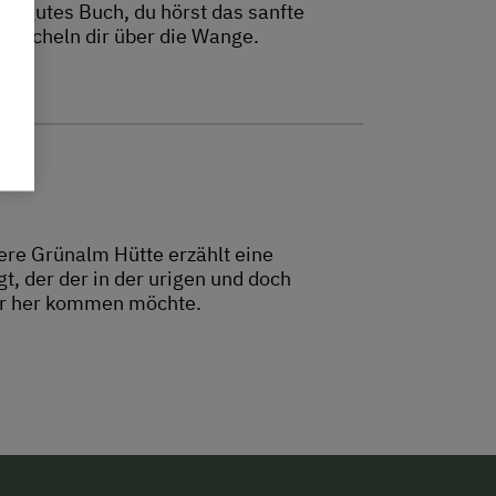
in gutes Buch, du hörst das sanfte
reicheln dir über die Wange.
ere Grünalm Hütte erzählt eine
t, der der in der urigen und doch
ier her kommen möchte.