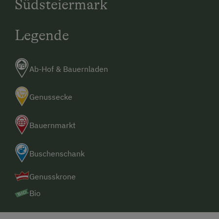
Südsteiermark
Legende
Ab-Hof & Bauernladen
Genussecke
Bauernmarkt
Buschenschank
Genusskrone
Bio