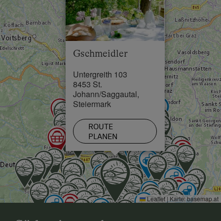
Restaurant in 2.5 km
See / Teich in 3.5 km
Gschmeidler
Untergreith 103
8453 St.
Johann/Saggautal,
Steiermark
ROUTE
PLANEN
Leaflet
|
Karte:
basemap.at