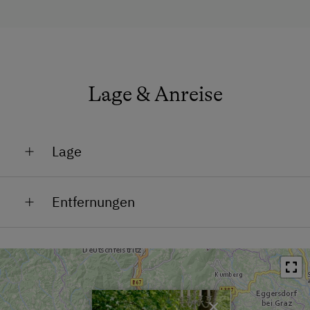
Lage & Anreise
Lage
Am Berg
Entfernungen
Bahnhof in 20 km
Bushaltestelle in 3.5 km
Ortszentrum in 3.5 km
×