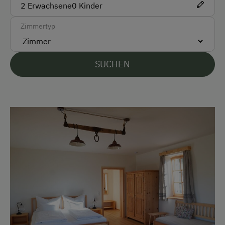
2
Erwachsene
0
Kinder
Am Betrieb
Zimmertyp
Garten/Wiese
Hausgarten
SUCHEN
Hofeigene Produkte
Obstgarten
Verpflegung
Frühstück vom Buffett
Zusätzliche Ausstattungsmerkmale
Aktivurlaub
Wandern
Radfahren