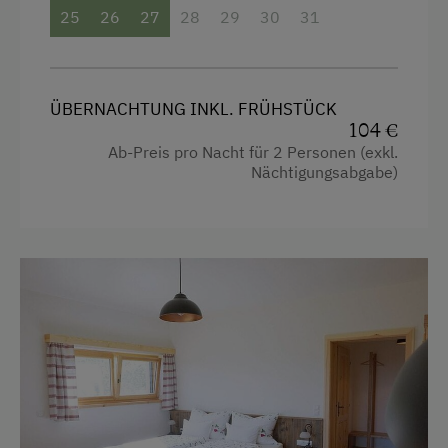
25
26
27
28
29
30
31
Getränkeerwerb im Haus
Haarföhn
Handtücher
ÜBERNACHTUNG INKL. FRÜHSTÜCK
104 €
Toilette
Ab-Preis pro Nacht für 2 Personen (exkl.
Wlan
Nächtigungsabgabe)
Doppelbett (Kingsize)