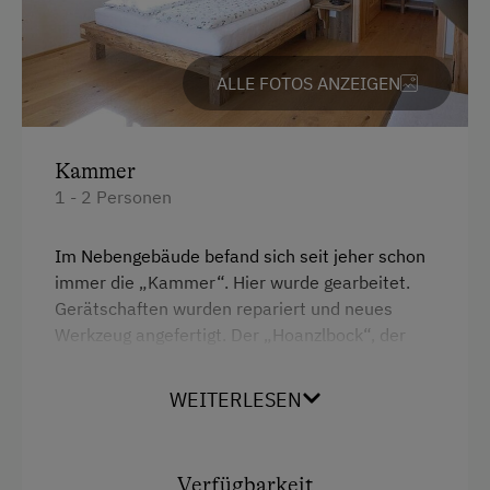
ALLE FOTOS ANZEIGEN
Kammer
1 - 2 Personen
Im Nebengebäude befand sich seit jeher schon
immer die „Kammer“. Hier wurde gearbeitet.
Gerätschaften wurden repariert und neues
Werkzeug angefertigt. Der „Hoanzlbock“, der
noch immer in der Kammer steht, erinnert an
diese Zeit.
WEITERLESEN
Details
32 m² für dich, barrierefrei | Balkon
Verfügbarkeit