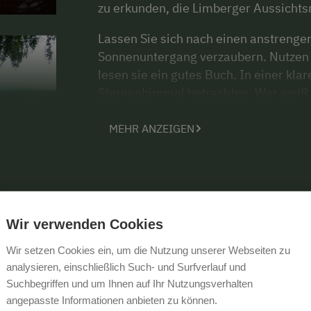
zu erkunden, die Limberger Aussichtsr
Lassen Sie sich nach einen anstreng
Sonnenuntergang verzaubern. Nutzen S
lesen sie ein gutes Buch. In einer k
Sternenhimmel betrachten. Wer weiß, 
und hat einen Wunsch frei!
MEHR ANZEIGEN
Wir verwenden Cookies
Wir setzen Cookies ein, um die Nutzung unserer Webseiten zu
analysieren, einschließlich Such- und Surfverlauf und
Suchbegriffen und um Ihnen auf Ihr Nutzungsverhalten
angepasste Informationen anbieten zu können.