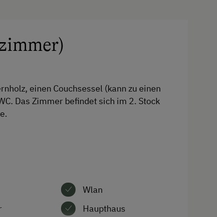
Kulinarik / Genuss
Bauernhöfe mit öffentlich
zimmer)
zugänglicher Gastronomie
Bauernhof mit Gasthof
Urlaub für Familien
nholz, einen Couchsessel (kann zu einen
C. Das Zimmer befindet sich im 2. Stock
Familienfreundliche Unterkünfte
pe.
Hund erlaubt
Wlan
r
Haupthaus