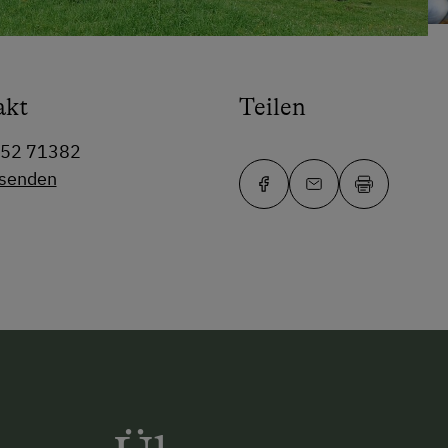
akt
Teilen
352 71382
 senden