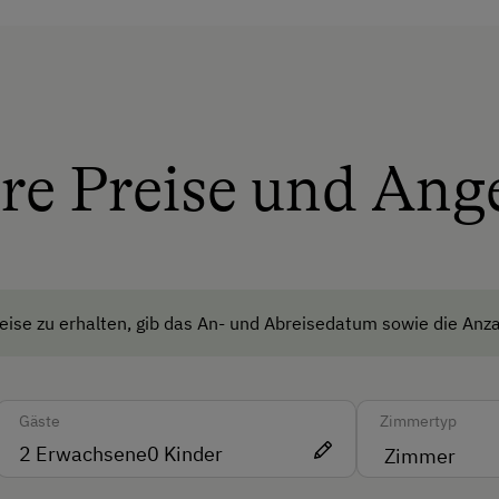
Kinderspielplatz
Spielhaus
ubt
Spielzeug
Spielzimmer
re Preise und Ang
Ausstattung der Wohneinheit
Bettwäsche vorhanden
Ferienwohnung ebenerdig
tel
ise zu erhalten, gib das An- und Abreisedatum sowie die Anza
Geschirr vorhanden
Kaffeemaschine
Gäste
Zimmertyp
Mikrowelle
2
Erwachsene
0
Kinder
rachen
Verpflegung