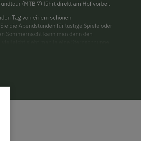
undtour (MTB 7) führt direkt am Hof vorbei.
enden Tag von einem schönen
ie die Abendstunden für lustige Spiele oder
laren Sommernacht kann man dann den
vielleicht sieht man ja eine Sternschnuppe