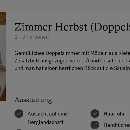
Bäuerliche Küche
Frühstück vom Buffett
Zimmer Herbst (Doppel
Regionale Spezialitäten
1 - 3 Personen
eigene Trinkwasserquelle
Gemütliches Doppelzimmer mit Möbeln aus Kiefer
Übernachtung mit Frühstück
Zusatzbett ausgezogen werden) und Dusche und W
Übernachtung mit Halbpension
und man hat einen herrlichen Blick auf die Saual
Internet
WiFi
Ausstattung
Aussicht auf eine
Haarföhn
Berglandschaft
Handtüche