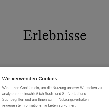
Erlebnisse
ereich im Freien, Ruhelage, Freiraum, Ruheplätze, regi
Wir verwenden Cookies
spannungsliegen Finnische Sauna und Kneipen im eig
Wir setzen Cookies ein, um die Nutzung unserer Webseiten zu
analysieren, einschließlich Such- und Surfverlauf und
Suchbegriffen und um Ihnen auf Ihr Nutzungsverhalten
angepasste Informationen anbieten zu können.