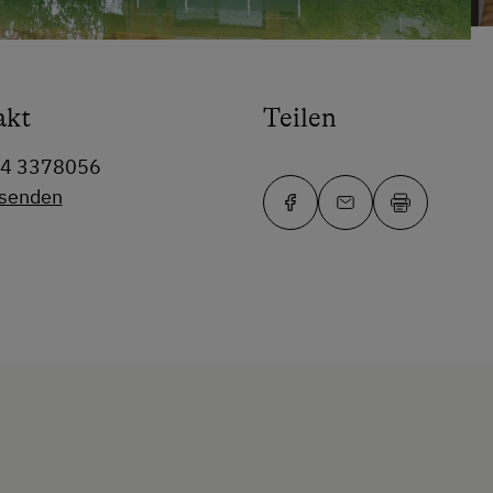
akt
Teilen
64 3378056
 senden