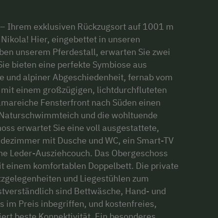
 – Ihrem exklusiven Rückzugsort auf 1001 m
ikola! Hier, eingebettet in unseren
ben unserem Pferdestall, erwarten Sie zwei
Sie bieten eine perfekte Symbiose aus
 und alpiner Abgeschiedenheit, fernab vom
t mit einem großzügigen, lichtdurchfluteten
amareiche Fensterfront nach Süden einen
n Naturschwimmteich und die wohltuende
ss erwartet Sie eine voll ausgestattete,
adezimmer mit Dusche und WC, ein Smart-TV
che Leder-Ausziehcouch. Das Obergeschoss
t einem komfortablen Doppelbett. Die private
tzgelegenheiten und Liegestühlen zum
tverständlich sind Bettwäsche, Hand- und
 im Preis inbegriffen, und kostenfreies,
ert beste Konnektivität. Ein besonderes