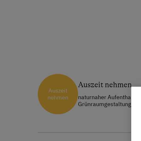
Auszeit nehmen
Auszeit
naturnaher Aufenthaltsb
nehmen
Grünraumgestaltung Ent