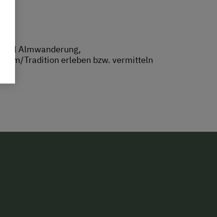
m Stall Almwanderung,
chtum/Tradition erleben bzw. vermitteln