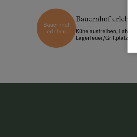
Bauernhof erleben
Bauernhof
Kühe austreiben, Fahrt a
erleben
Lagerfeuer/Grillplatz, T