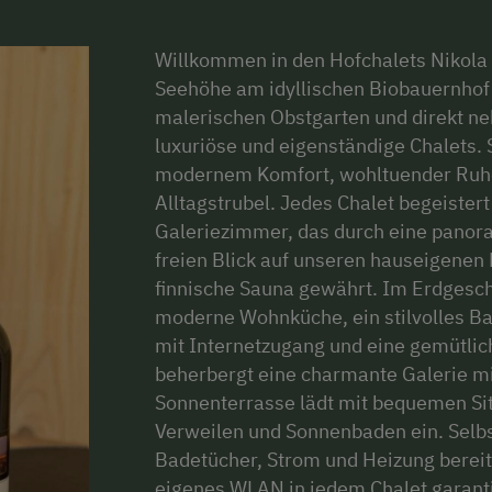
Willkommen in den Hofchalets Nikola
Seehöhe am idyllischen Biobauernhof N
malerischen Obstgarten und direkt ne
luxuriöse und eigenständige Chalets. 
modernem Komfort, wohltuender Ruhe
Alltagstrubel. Jedes Chalet begeister
Galeriezimmer, das durch eine panor
freien Blick auf unseren hauseigene
finnische Sauna gewährt. Im Erdgescho
moderne Wohnküche, ein stilvolles B
mit Internetzugang und eine gemütli
beherbergt eine charmante Galerie mi
Sonnenterrasse lädt mit bequemen Si
Verweilen und Sonnenbaden ein. Selbs
Badetücher, Strom und Heizung bereits
eigenes WLAN in jedem Chalet garanti