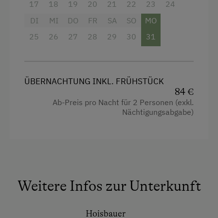
17
18
19
20
21
22
23
24
Toilette
DI
MI
DO
FR
SA
SO
MO
Doppelbett
25
26
27
28
29
30
31
ÜBERNACHTUNG INKL. FRÜHSTÜCK
84 €
Ab-Preis pro Nacht für 2 Personen (exkl.
Nächtigungsabgabe)
Weitere Infos zur Unterkunft
Hoisbauer