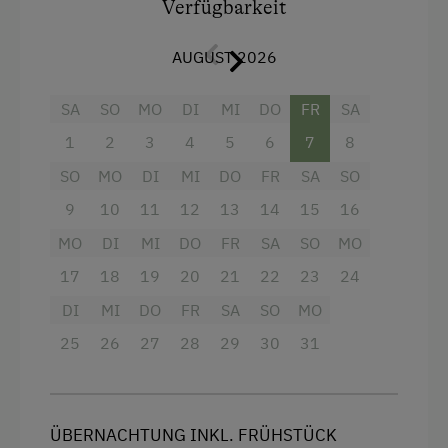
Verfügbarkeit
Radio
AUGUST 2026
Aussicht auf eine Berglandschaft
Balkon/Terrasse
SA
SO
MO
DI
MI
DO
FR
SA
Dusche
1
2
3
4
5
6
7
8
Fernseher
SO
MO
DI
MI
DO
FR
SA
SO
Haarföhn
9
10
11
12
13
14
15
16
MO
Handtücher
DI
MI
DO
FR
SA
SO
MO
17
18
19
20
21
22
23
24
Telefon
DI
MI
DO
FR
SA
SO
MO
Doppelbett (Kingsize)
25
26
27
28
29
30
31
ÜBERNACHTUNG INKL. FRÜHSTÜCK