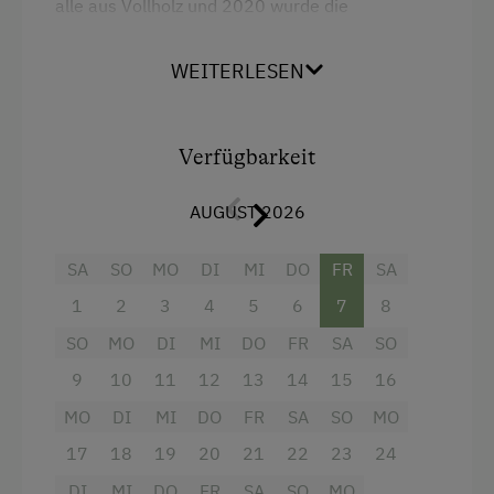
alle aus Vollholz und 2020 wurde die
Radwege
Bettrückwand neu gestaltet und von der
Außenwand isoliert.
Reiten
WEITERLESEN
Reitunterricht
Reitwege
Verfügbarkeit
Ausstattung
Rodelbahn in der Nähe
AUGUST 2026
Radio
Schneeschuhwanderung
Aussicht auf eine Berglandschaft
Skifahren
SA
SO
MO
DI
MI
DO
FR
SA
1
2
3
4
5
6
7
8
Balkon/Terrasse
Skilehrer
SO
MO
DI
MI
DO
FR
SA
SO
Dusche
Skilift
9
10
11
12
13
14
15
16
Fernseher
Squashhalle
MO
DI
MI
DO
FR
SA
SO
MO
Haarföhn
Tanzabend
17
18
19
20
21
22
23
24
Handtücher
Tennishalle
DI
MI
DO
FR
SA
SO
MO