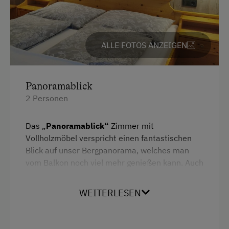
ALLE FOTOS ANZEIGEN
Panoramablick
2 Personen
Das „
Panoramablick“
Zimmer mit
Vollholzmöbel verspricht einen fantastischen
Blick auf unser Bergpanorama, welches man
vom Balkon noch viel mehr genießen kann. Auch
diese Bettrückwand wurde 2020 erneuert und
lädt zum gemütlichen Verweilen ein.
WEITERLESEN
Ausstattung