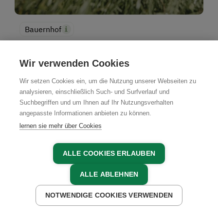
Bauernhof
Goschn Lehen
Wir verwenden Cookies
Irdning-Donnersbachtal, Schladming-Dachstein,
Steiermark
Wir setzen Cookies ein, um die Nutzung unserer Webseiten zu
analysieren, einschließlich Such- und Surfverlauf und
Suchbegriffen und um Ihnen auf Ihr Nutzungsverhalten
angepasste Informationen anbieten zu können.
lernen sie mehr über Cookies
JETZT BUCHEN
ALLE COOKIES ERLAUBEN
ALLE ABLEHNEN
NOTWENDIGE COOKIES VERWENDEN
Unsere Partner in der Region
JETZT ANFRAGEN