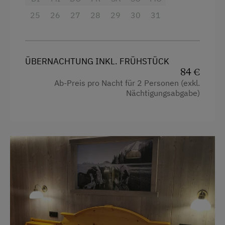
Telefon
Tennisplatz
25
26
27
28
29
30
31
Doppelbett
Tischtennis
Wandern
ÜBERNACHTUNG INKL. FRÜHSTÜCK
Wintersport
84 €
Ab-Preis pro Nacht für 2 Personen (exkl.
Wellnessangebote
Nächtigungsabgabe)
Infrarotkabine
Pool
Sauna
Zusätzliche Ausstattungsmerkmale
WLAN