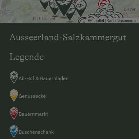
Leaflet
|
Karte:
basemap.at
Ausseerland-Salzkammergut
Legende
Ab-Hof & Bauernladen
Genussecke
Bauernmarkt
Buschenschank