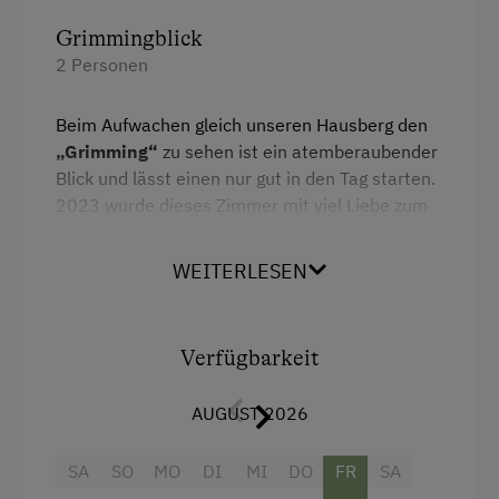
Grimmingblick
2 Personen
Beim Aufwachen gleich unseren Hausberg den
„Grimming“
zu sehen ist ein atemberaubender
Blick und lässt einen nur gut in den Tag starten.
2023 wurde dieses Zimmer mit viel Liebe zum
Detail renoviert und ist mit Vollholzmöbeln
ausgestattet. Bei Bedarf steht ein Gitterbett zur
WEITERLESEN
Verfügung.
Ausstattung
Verfügbarkeit
Radio
AUGUST 2026
Aussicht auf eine Berglandschaft
SA
SO
MO
DI
MI
DO
FR
SA
Balkon/Terrasse