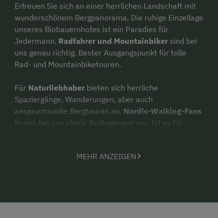
Erfreuen Sie sich an einer herrlichen Landschaft mit
wunderschönem Bergpanorama. Die ruhige Einzellage
unseres Biobauernhofes ist ein Paradies für
Jedermann.
Radfahrer und Mountainbiker
sind bei
uns genau richtig. Bester Ausgangspunkt für tolle
Rad- und Mountainbiketouren.
Für
Naturliebhaber
bieten sich herrliche
Spaziergänge, Wanderungen, aber auch
anspruchsvolle Bergtouren an.
Nordic-Walking-Fans
finden bei uns ideale Bedingungen vor. Ist es für
sportliche Aktivitäten zu heiß, kommen Ihnen unser
Schwimmbad oder Salzkammergut-Badeseen zugute.
MEHR ANZEIGEN
Für Ihre Kinder
: Unsre kleinen
Kälbchen
freuen sich
auf Streicheleinheiten, sowie unsere Katzen
Rosalie
&
Kai-Uwe
und unsere Mini-Zwergziegen
Pepperl &
Roberta
. Ein netter Kinderspielplatz, Tischtennis,
Gartengriller und viel Natur warten auf Euch.