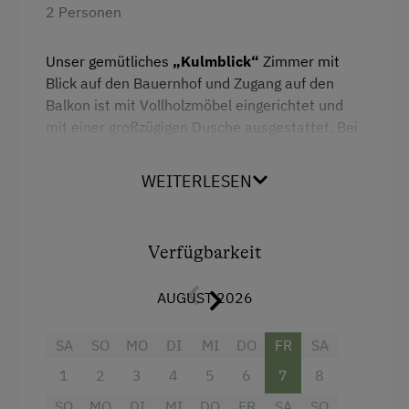
Traktorfahrten
2 Personen
Kinder-Ausstattung
Unser gemütliches
„Kulmblick“
Zimmer mit
Blick auf den Bauernhof und Zugang auf den
Kinder sind willkommen
Balkon ist mit Vollholzmöbel eingerichtet und
Kinderspielplatz
mit einer großzügigen Dusche ausgestattet. Bei
Bedarf steht ein Gitterbett zur Verfügung.
Spielzimmer
WEITERLESEN
Ausstattung
Verpflegung
Radio
Regionale Spezialitäten
Verfügbarkeit
Aussicht auf eine Berglandschaft
Übernachtung mit Frühstück
AUGUST 2026
Balkon/Terrasse
Internet
Dusche
SA
SO
MO
DI
MI
DO
FR
SA
WiFi
1
2
3
4
5
6
7
8
Fernseher
SO
MO
DI
MI
DO
FR
SA
SO