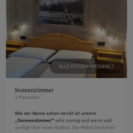
Heimatmuseum
Hüttenabend
Jogging-Routen
Kegelbahn
Klettern
Klettersteig
ALLE FOTOS ANZEIGEN
Kutschenfahrten
Leihrodeln
Sonnenzimmer
Liegewiese
2 Personen
Natur- u. Landschaftsführer
Wie der Name schon verrät ist unsere
Nordic Walking
„Sonnenzimmer“
sehr sonnig und warm und
verfügt über einen Balkon. Die Möbel bestehen
Ponyreiten