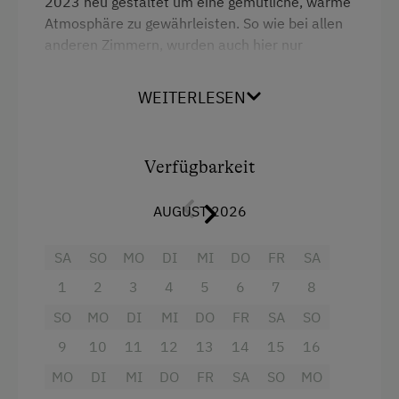
2023 neu gestaltet um eine gemütliche, warme
Atmosphäre zu gewährleisten. So wie bei allen
anderen Zimmern, wurden auch hier nur
Vollholzmöbel verwendet. Bei Bedarf steht ein
Gitterbett zur Verfügung.
WEITERLESEN
Ausstattung
Verfügbarkeit
Radio
AUGUST 2026
Aussicht auf eine Berglandschaft
Dusche
SA
SO
MO
DI
MI
DO
FR
SA
Fernseher
1
2
3
4
5
6
7
8
Handtücher
SO
MO
DI
MI
DO
FR
SA
SO
Haarföhn
9
10
11
12
13
14
15
16
MO
Wlan
DI
MI
DO
FR
SA
SO
MO