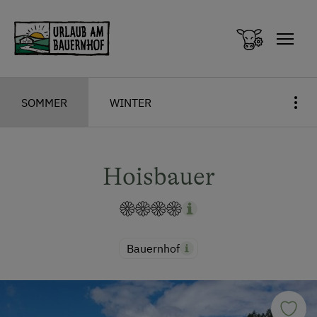
Zum Inhalt springen (Alt+0)
Zum Hauptmenü springen (Alt+1)
SOMMER
WINTER
Hoisbauer
Bauernhof