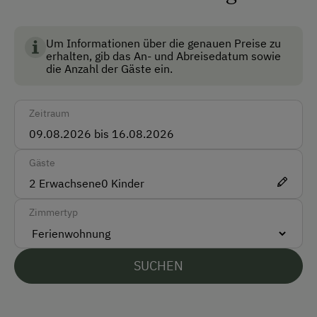
Mitnahme von Hunden erlaubt
Skiraum
Um Informationen über die genauen Preise zu
erhalten, gib das An- und Abreisedatum sowie
Skischuhtrockner
die Anzahl der Gäste ein.
Anfahrtsmöglichkeiten
Zeitraum
Auto
Bus
Gäste
Taxi
2
Erwachsene
0
Kinder
Zug
Zimmertyp
Akzeptierte Zahlungsmittel
SUCHEN
Barzahlung
Vor Ort gesprochene Sprachen