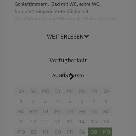
Schlafzimmern, Bad mit WC, extra WC,
Hausgarten
komplett eingerichtete Küche mit
Geschirrspüler und Mikrowelle, Wohn-Essraum,
Hofeigene Produkte
Balkon, Gang, SAT-TV, gratis W-lan, Liegewiese
mit Grillmöglichkeit, Spielplatz, Trampolin und
Mithilfe am Hof
WEITERLESEN
Tischtennis, Tiere streicheln, , geführte Alm-
Pauschalangebote
und Bergwanderung... INKLUSIVE
KLOSTERTALCARD ( gratis EINTRITT in die
Schlafen im Heu
Verfügbarkeit
Schwimmbäder, mit Bus und Bahn in ganz
Spielgefährten
Vorarlberg, viele Liftkartenermässigungen...
AUGUST 2026
Stallbekleidung
Ausstattung
SA
SO
MO
DI
MI
DO
FR
SA
Kinder-Ausstattung
Küche
1
2
3
4
5
6
7
8
Baby- und Kleinkinderausstattung
SO
MO
DI
MI
DO
FR
SA
SO
Kühlschrank
Kinder sind willkommen
9
10
11
12
13
14
15
16
Wlan
Kinderspielplatz
MO
DI
MI
DO
FR
SA
SO
MO
Doppelbett