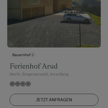
Sommerrodelbahn
Tennisplatz
Tischtennis
Wandern
Wanderreiten
Winterritte
Bauernhof
Wintersport
Ferienhof Arud
Seminar-Dienstleistungen
Warth, Bregenzerwald, Vorarlberg
Drucker
Fax
JETZT ANFRAGEN
Hochgeschwindigkeits-Internetzugang