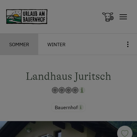
Zum Inhalt springen (Alt+0)
Zum Hauptmenü springen (Alt+1)
SOMMER
WINTER
Landhaus Juritsch
Bauernhof