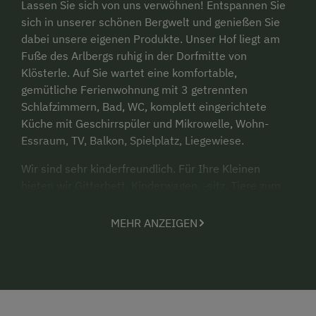
Lassen Sie sich von uns verwöhnen! Entspannen Sie
sich in unserer schönen Bergwelt und genießen Sie
dabei unsere eigenen Produkte. Unser Hof liegt am
Fuße des Arlbergs ruhig in der Dorfmitte von
Klösterle. Auf Sie wartet eine komfortable,
gemütliche Ferienwohnung mit 3 getrennten
Schlafzimmern, Bad, WC, komplett eingerichtete
Küche mit Geschirrspüler und Mikrowelle, Wohn-
Essraum, TV, Balkon, Spielplatz, Liegewiese.
Wir sind sehr kinderfreundlich. Für Ihre Kleinen
bieten wir Gitterbett, Kinderwagen, -sitz, Tiere zum
Streicheln, Mithilfe bei der Fütterung und Heuernte,
Reitmöglichkeit auf unseren Pferden. Viele große und
MEHR ANZEIGEN
kleine Wanderungen und Bergtouren sind direkt vom
Hof aus möglich wie z.B. Seeumwanderungen oder
Almbesichtigungen. In 2 Gehminuten erreichen Sie
das Lebensmittelgeschäft, die Bäckerei,
Tourismusbüro, verschiedene Gasthäuser und