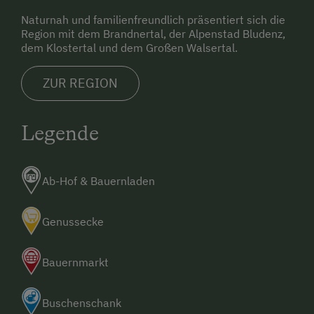
Naturnah und familienfreundlich präsentiert sich die
Golf
Region mit dem Brandnertal, der Alpenstad Bludenz,
dem Klostertal und dem Großen Walsertal.
Hausmuseum
Heimatmuseum
ZUR REGION
Hüttenabend
Jogging-Routen
Legende
Klettern
Klettersteig
Ab-Hof & Bauernladen
Kletterwald
Genussecke
Leihrodeln
Liegewiese
Bauernmarkt
Live Unterhaltung
Buschenschank
Minigolf