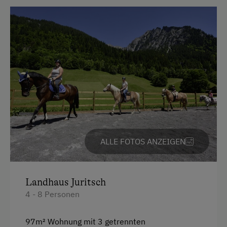
Deutsch
Englisch
Parken
Kostenlose Parkplätze
Motorradunterstellraum
Radunterstellmöglichkeit
ALLE FOTOS ANZEIGEN
Am Betrieb
Ab-Hof-Verkauf
Landhaus Juritsch
Almabtrieb
4 - 8 Personen
Familienanschluss
97m² Wohnung mit 3 getrennten
Garten/Wiese