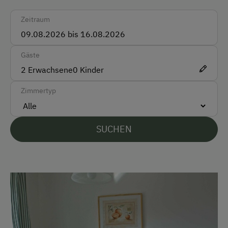
Deutsch
Zeitraum
Englisch
Gäste
Parken
2
Erwachsene
0
Kinder
Kostenlose Parkplätze
Zimmertyp
Radunterstellmöglichkeit
Am Betrieb
SUCHEN
Garten/Wiese
Hofeigene Produkte
Kinder-Ausstattung
Kinder sind willkommen