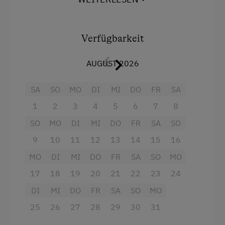
gemütlicher Eckbank, einem Badezimmer mit
Verpflegung
Dusche, WC extra und Vorraum. Wohnbereich
Ohne Verpflegung
mit Balkon, TV im Wohnbereich und in beiden
Verfügbarkeit
Schlafzimmern.
eigene Trinkwasserquelle
Brötchenservice auf Wunsch. Gitterbett auf
AUGUST 2026
Internet
Anfrage möglich.
SA
SO
MO
DI
MI
DO
FR
SA
Kostenloses Internet
Ausstattung
1
2
3
4
5
6
7
8
Freizeitaktivitäten am Betrieb und in der
SO
MO
DI
MI
DO
FR
SA
SO
4 Plattenherd
Umgebung
9
10
11
12
13
14
15
16
Backofen
Badesee
MO
DI
MI
DO
FR
SA
SO
MO
Balkon/Terrasse
E-Bike-Verleih
17
18
19
20
21
22
23
24
Dusche
Fitnesscenter
DI
MI
DO
FR
SA
SO
MO
Fernseher
Freibad
25
26
27
28
29
30
31
Haarföhn
Golf