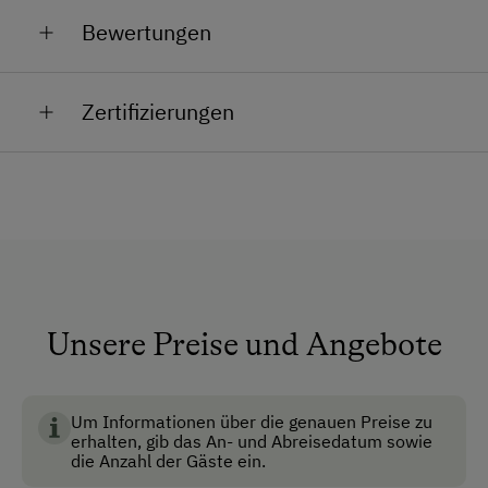
Allgemeine Ausstattung
(Mia und Max), Hühner, unser Hund Susi und unsere
Bewertungen
Katzen.
Garten
Nichtraucherzimmer
Zertifizierungen
Anfahrtsmöglichkeiten
Auto
Bus
Taxi
Akzeptierte Zahlungsmittel
Unsere Preise und Angebote
BIO AUSTRIA steht für kontrolliert biologische
Barzahlung
Landwirtschaft in Österreich und garantiert höchste
Überweisung / SEPA
Standards für Umwelt, Tierwohl und
Um Informationen über die genauen Preise zu
erhalten, gib das An- und Abreisedatum sowie
Lebensmittelqualität.
die Anzahl der Gäste ein.
Vor Ort gesprochene Sprachen