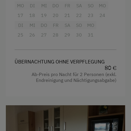
MO
DI
MI
DO
FR
SA
SO
MO
Balkon/Terrasse
17
18
19
20
21
22
23
24
Dusche
DI
MI
DO
FR
SA
SO
MO
Fernseher
25
26
27
28
29
30
31
Haarföhn
Handtücher
ÜBERNACHTUNG OHNE VERPFLEGUNG
Kaffeemaschine
80 €
Toaster
Ab-Preis pro Nacht für 2 Personen (exkl.
Endreinigung und Nächtigungsabgabe)
Toilette
Doppelbett (Kingsize)