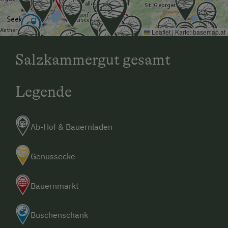
Leaflet
|
Karte:
basemap.at
Salzkammergut gesamt
Legende
Ab-Hof & Bauernladen
Genussecke
Bauernmarkt
Buschenschank