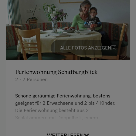
Kinderspielplatz
Spielzeug
Ausstattung der Wohneinheit
Bettwäsche vorhanden
ALLE FOTOS ANZEIGEN
Brötchenservice
Geschirr vorhanden
Ferienwohnung Schafbergblick
Geschirrspüler
2 - 7 Personen
Gästeküche
Schöne geräumige Ferienwohnung, bestens
Kaffeemaschine
geeignet für 2 Erwachsene und 2 bis 4 Kinder.
Die Ferienwohnung besteht aus 2
Mikrowelle
Schlafzimmern mit Doppelbett, einem
Terrasse
Wohnraum mit ausziehbarer Doppelcouch, einer
großen, voll ausgestatteten Küche mit
WEITERLESEN