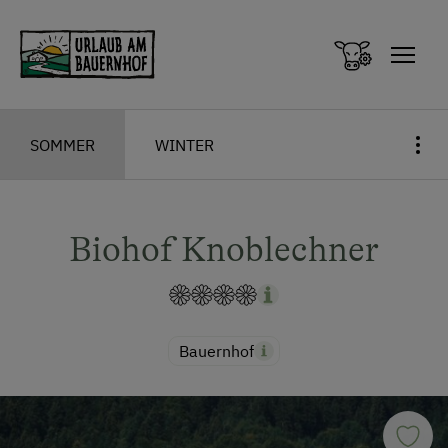
Zum Inhalt springen (Alt+0)
Zum Hauptmenü springen (Alt+1)
SOMMER
WINTER
Biohof Knoblechner
Bauernhof