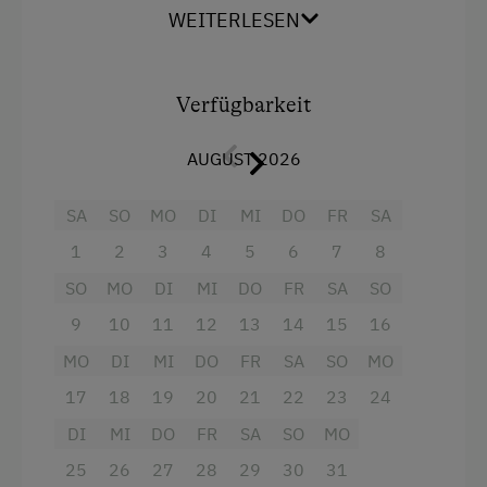
WEITERLESEN
Ausstattung
Balkon/Terrasse
Verfügbarkeit
Dusche
AUGUST 2026
Handtücher
Haarföhn
SA
SO
MO
DI
MI
DO
FR
SA
1
2
3
4
5
6
7
8
Fernseher
SO
MO
DI
MI
DO
FR
SA
SO
Gitterbett
9
10
11
12
13
14
15
16
Backofen
MO
DI
MI
DO
FR
SA
SO
MO
Mikrowelle
17
18
19
20
21
22
23
24
Toaster
DI
MI
DO
FR
SA
SO
MO
Wasserkocher
25
26
27
28
29
30
31