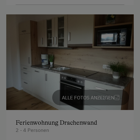
Handtücher
Heimatmuseum
Kaffeemaschine
Jogging-Routen
Mikrowelle
Klettersteig
Toaster
Liegewiese
Toilette
Nordic Walking
Kühlschrank
Radwege
Doppelbett (Kingsize)
Seezugang
Squash
ALLE FOTOS ANZEIGEN
Tennishalle
Wandern
Ferienwohnung Drachenwand
Wasserskifahren
2 - 4 Personen
Wassersport