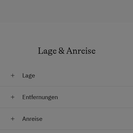
Lage & Anreise
Lage
Lage im Grünen
Entfernungen
Ortsrand
Bahnhof in 8 km
Anreise
Bushaltestelle in 1 km