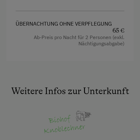
Küche
Küchenausstattung
ÜBERNACHTUNG OHNE VERPFLEGUNG
Wlan
65 €
Neubau
Ab-Preis pro Nacht für 2 Personen (exkl.
Nächtigungsabgabe)
Doppelbett (Kingsize)
Weitere Infos zur Unterkunft