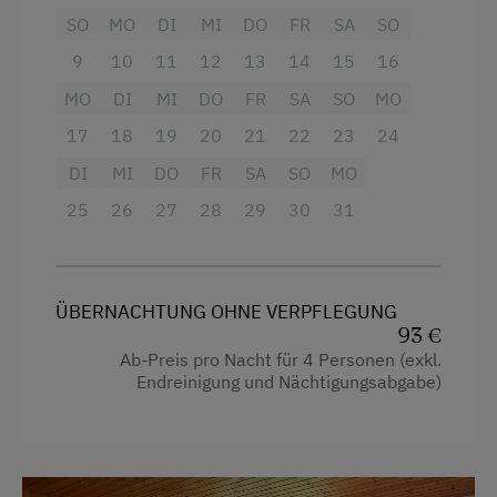
Ohne Verpflegung
SO
MO
DI
MI
DO
FR
SA
SO
Bitte beachten Sie, dass bei einer
eigene Trinkwasserquelle
Onlinebuchung mit 2 Personen automatisch die
9
10
11
12
13
14
15
16
Wohnung mit nur einem Schlafraum berechnet
MO
DI
MI
DO
FR
SA
SO
MO
wird.
Service
17
18
19
20
21
22
23
24
Check in ab 15.00 Uhr bis 20.30 Uhr
Transfer Bahnhof
DI
MI
DO
FR
SA
SO
MO
Check out bis 10.00 Uhr
25
26
27
28
29
30
31
Internet
Bei Stornierung gelten die Allgemeinen
Geschäftsbedingungen für die Hotellerie (AGBH
Kostenloses Internet
2006).
ÜBERNACHTUNG OHNE VERPFLEGUNG
Freizeitaktivitäten am Betrieb und in der
93 €
Ausstattung
Umgebung
Ab-Preis pro Nacht für 4 Personen (exkl.
Endreinigung und Nächtigungsabgabe)
4 Plattenherd
Freibad
Radio
Klettern
Backofen
Kletterwald