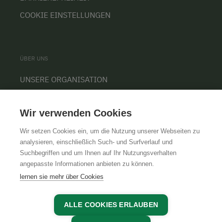
COOKIE EINSTELLUNGEN
ÜBER UNS
UNSERE ORGANISATION
TEAM
Wir verwenden Cookies
KARRIERE
Wir setzen Cookies ein, um die Nutzung unserer Webseiten zu
analysieren, einschließlich Such- und Surfverlauf und
Suchbegriffen und um Ihnen auf Ihr Nutzungsverhalten
angepasste Informationen anbieten zu können.
AGB
IMPRESSUM
DATENSCHUTZ
lernen sie mehr über Cookies
ALLE COOKIES ERLAUBEN