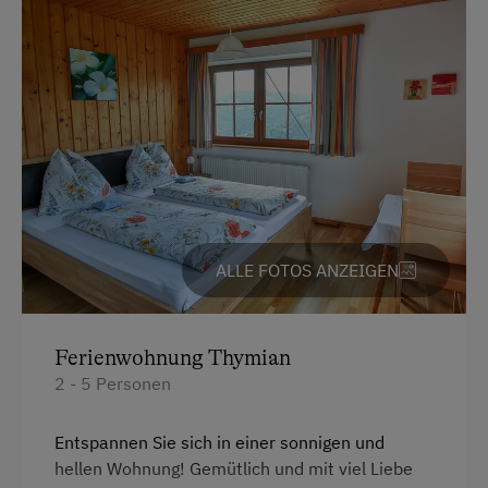
Dusche
Liegewiese
Fernseher
Nationalpark
Haarföhn
Radwege
Handtücher
Schneeschuhwanderung
Toilette
Tennisplatz
Wasserkocher
Wandern
Küche
ALLE FOTOS ANZEIGEN
Wellnessangebote
Küchenausstattung
Dampfbad
Kühlschrank
Ferienwohnung Thymian
Kräuterbäder
Wlan
2 - 5 Personen
Pool
Haupthaus
Entspannen Sie sich in einer sonnigen und
Sauna
Mikrowelle
hellen Wohnung! Gemütlich und mit viel Liebe