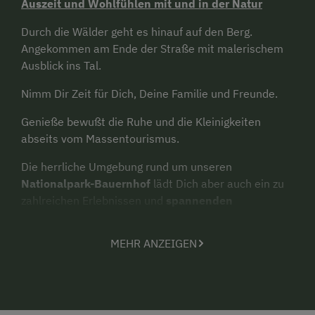
Auszeit und Wohlfühlen mit und in der Natur
Durch die Wälder geht es hinauf auf den Berg.
Angekommen am Ende der Straße mit malerischem
Ausblick ins Tal.
Nimm Dir Zeit für Dich, Deine Familie und Freunde.
Genieße bewußt die Ruhe und die Kleinigkeiten
abseits vom Massentourismus.
Die herrliche Umgebung rund um unseren
Nationalpark-Bauernhof
lädt Dich aber auch ein zu
zahlreichen Erlebnissen und
spannenden
Entdeckungsreisen in der Natur
.
MEHR ANZEIGEN
Alles rund um Kräuter
Kräutertees, selbstgemachte Säfte & Kräuterkissen
im Bett - Gastgeberin Cornelia teilt ihre Leidenschaft
für Kräuter gerne mit ihren Gästen.