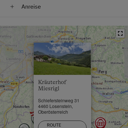
Anreise
Bushaltestelle in 3.9 km
Aus Richtung Steyr kommend auf der B115 bis
Ortszentrum in 5 km
Losenstein, durch den Tunnel durch und gerade aus
Restaurant in 4 km
bis zum Friedhof.
Schwimmbad in 5 km
Von der Bundesstraße weg links abzweigen,
×
Güterweg Schieferstein zwischen Friedhofsmauer
und Billa Supermarkt.
Dann ca. 200 m bis zur Gabelung und dann rechts,
laut Wegweiser.
Kräuterhof
Miesrigl
Von da noch ca 3,5 km - wir sind der letzte Hof.
Schiefersteinweg 31
4460 Losenstein,
Oberösterreich
Gute Fahrt!
ROUTE