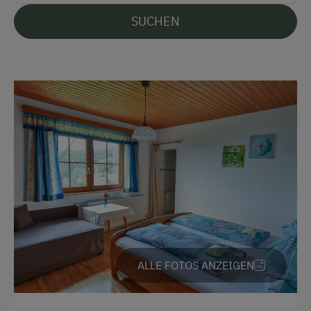
SUCHEN
Parken
Kostenlose Parkplätze
Radunterstellmöglichkeit
Am Betrieb
Garten/Wiese
Hausgarten
Kinder-Ausstattung
Kinder sind willkommen
ALLE FOTOS ANZEIGEN
Kinderspielplatz
Spielzeug